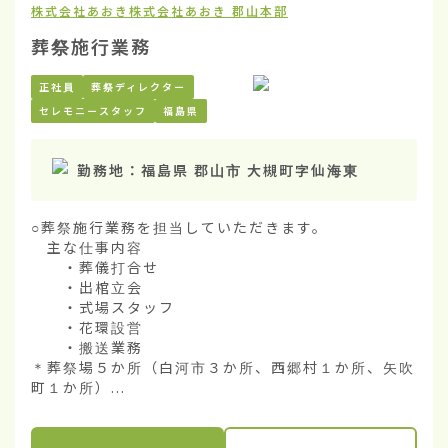
株式会社あおき
株式会社あおき 郡山本部
葬祭施行業務
正社員
葬祭ディレクター
セレモニースタッフ
福島県
勤務地：
福島県 郡山市 大槻町字仙海東
○葬祭施行業務を担当していただきます。

　主な仕事内容

　　・葬儀打合せ

　　・出棺立会

　　・式場スタッフ

　　・花環設営

　　・搬送業務

＊葬祭場５か所（白河市３か所、西郷村１か所、矢吹
町１か所）...