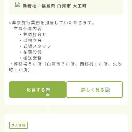
勤務地：
福島県 白河市 大工町
○葬祭施行業務を担当していただきます。

　主な仕事内容

　　・葬儀打合せ

　　・出棺立会

　　・式場スタッフ

　　・花環設営

　　・搬送業務

＊葬祭場５か所（白河市３か所、西郷村１か所、矢吹
町１か所）...
応募する
詳しく見る
求人情報