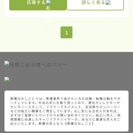
応募する
詳しく見る
1
葬儀のおしごとでは、葬儀業界で働きたい方の就職・転職活動をサポ
ートしています。全国の求人を取り扱っており、葬祭ディレクターや
セレモニースタッフ、フラワーマネジメント、湯灌師やエンバーマー
などの幅広い職種をご用意しています。もし気になる求人があれば、
まずはご登録いただいてからお問い合わせください。幅広い求人／採
用情報に精通したキャリアアドバイザーが、あなたに最適な求人をご
紹介いたします。葬儀の求人なら【葬儀のおしごと】