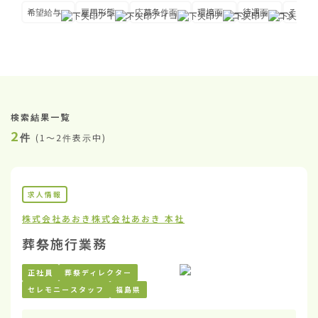
希望給与
雇用形態
応募条件面
環境面
待遇面
その他
検索結果一覧
2
件
(
1〜2件表示中
)
求人情報
株式会社あおき
株式会社あおき 本社
葬祭施行業務
正社員
葬祭ディレクター
セレモニースタッフ
福島県