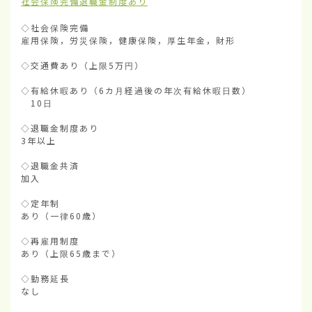
社会保険完備
退職金制度あり
◇社会保険完備

雇用保険，労災保険，健康保険，厚生年金，財形

◇交通費あり（上限5万円）

◇有給休暇あり（6カ月経過後の年次有給休暇日数）

　10日

◇退職金制度あり

3年以上

◇退職金共済

加入

◇定年制

あり（一律60歳）

◇再雇用制度

あり（上限65歳まで）

◇勤務延長

なし
