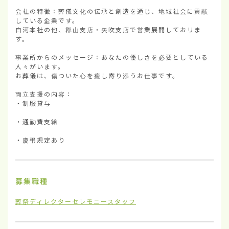
会社の特徴：葬儀文化の伝承と創造を通じ、地域社会に貢献
している企業です。

白河本社の他、郡山支店・矢吹支店で営業展開しておリま
す。

事業所からのメッセージ：あなたの優しさを必要としている
人々がいます。

お葬儀は、傷ついた心を癒し寄り添うお仕事です。

両立支援の内容：

・制服貸与

・通勤費支給

・慶弔規定あり
募集職種
葬祭ディレクター
セレモニースタッフ