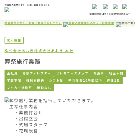
葬儀業界専門の求人・就職・転職支援サイト
企業様向け
ログイン
新規登録
メニュー
葬儀業界の求人・転職「葬儀のおしごと」
福島県の葬儀業界の求人・転職情報
葬祭施行業
求人情報
株式会社あおき
株式会社あおき 本社
葬祭施行業務
正社員
葬祭ディレクター
セレモニースタッフ
福島県
経歴不問
学歴不問
経験者優遇
シフト制
平均残業20時間以内
週休2日
マイカー通勤可
転勤なし
○葬祭施行業務を担当していただきます。

　主な仕事内容

　　・葬儀打合せ

　　・出棺立会

　　・式場スタッフ

　　・花環設営
