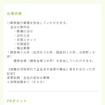
仕事内容
○葬祭施行業務を担当していただきます。

　主な仕事内容

　　・葬儀打合せ

　　・出棺立会

　　・式場スタッフ

　　・花環設営

　　・搬送業務

＊葬祭場５か所（白河市３か所、西郷村１か所、矢吹町１か
所）

　　通夜会場（通夜会場３か所）を担当していただきます。

【就職氷河期世代で正社員の雇用の機会に恵まれなかった方
歓迎】

変更範囲：会社の定める業務

※試用期間あり（６カ月）
PRポイント