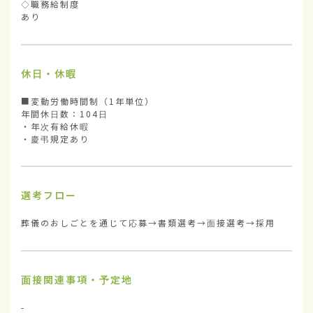
◇職務給制度

あり
休日・休暇
■変動労働時間制（1年単位）

年間休日数：104日

・年次有給休暇

・慶弔規定あり
選考フロー
葬儀のおしごとを通じて応募→書類選考→面接選考→採用
面接関連事項・予定地
-