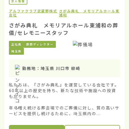
求人情報
アルファクラブ武蔵野株式
さがみ典礼 メモリアルホール東
会社
浦和
さがみ典礼 メモリアルホール東浦和の葬
儀/セレモニースタッフ
正社員
葬祭ディレクター
埼玉県
勤務地：
埼玉県 川口市 柳崎
私たちは、『さがみ典礼』を運営している会社です。
60年以上の歴史を持ち、新たな技術や施設への投資
も怠りません。

年々増え続ける葬斎場でのご葬儀に対し、質の高いサ
ービスを提供し続けるために、埼玉県内の...