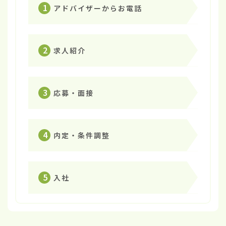
1
アドバイザーからお電話
2
求人紹介
3
応募・面接
4
内定・条件調整
5
入社