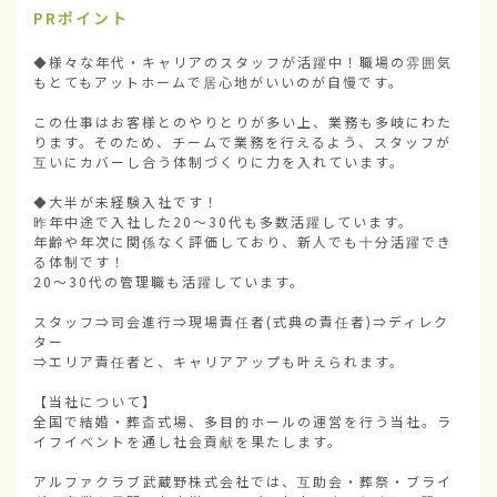
PRポイント
◆様々な年代・キャリアのスタッフが活躍中！職場の雰囲気
もとてもアットホームで居心地がいいのが自慢です。

この仕事はお客様とのやりとりが多い上、業務も多岐にわた
ります。そのため、チームで業務を行えるよう、スタッフが
互いにカバーし合う体制づくりに力を入れています。

◆大半が未経験入社です！

昨年中途で入社した20～30代も多数活躍しています。

年齢や年次に関係なく評価しており、新人でも十分活躍でき
る体制です！

20～30代の管理職も活躍しています。

スタッフ⇒司会進行⇒現場責任者(式典の責任者)⇒ディレク
ター

⇒エリア責任者と、キャリアアップも叶えられます。

【当社について】

全国で結婚・葬斎式場、多目的ホールの運営を行う当社。ラ
イフイベントを通し社会貢献を果たします。

アルファクラブ武蔵野株式会社では、互助会・葬祭・ブライ