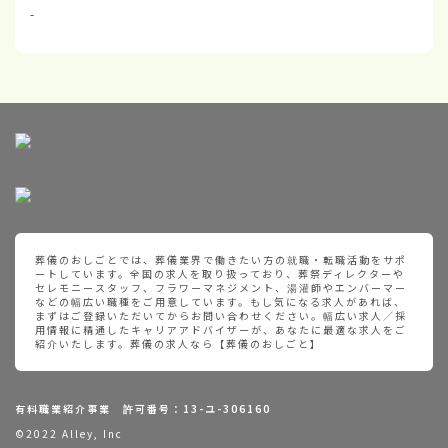
-
葬儀のおしごとでは、葬儀業界で働きたい方の就職・転職活動をサポ
ートしています。全国の求人を取り扱っており、葬祭ディレクターや
セレモニースタッフ、フラワーマネジメント、湯灌師やエンバーマー
などの幅広い職種をご用意しています。もし気になる求人があれば、
まずはご登録いただいてからお問い合わせください。幅広い求人／採
用情報に精通したキャリアアドバイザーが、あなたに最適な求人をご
紹介いたします。葬儀の求人なら【葬儀のおしごと】
有料職業紹介事業 許可番号：13-ユ-306160
©2022 Alley, Inc