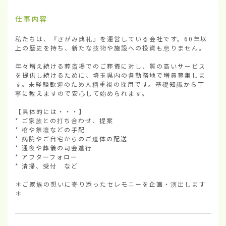
仕事内容
私たちは、『さがみ典礼』を運営している会社です。60年以
上の歴史を持ち、新たな技術や施設への投資も怠りません。

年々増え続ける葬斎場でのご葬儀に対し、質の高いサービス
を提供し続けるために、埼玉県内の各勤務地で増員募集しま
す。未経験歓迎のため人柄重視の採用です。基礎知識から丁
寧に教えますので安心して始められます。

【具体的には・・・】

* ご家族との打ち合わせ、提案

* 棺や祭壇などの手配

* 病院やご自宅からのご遺体の配送

* 通夜や葬儀の司会進行

* アフターフォロー

* 清掃、受付　など

＊ご家族の想いに寄り添ったセレモニーを企画・演出します
＊