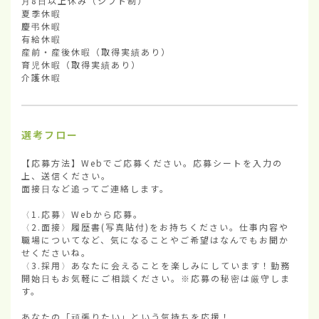
月8日以上休み（シフト制）

夏季休暇

慶弔休暇

有給休暇

産前・産後休暇（取得実績あり）

育児休暇（取得実績あり）

介護休暇
選考フロー
【応募方法】Webでご応募ください。応募シートを入力の
上、送信ください。

面接日など追ってご連絡します。

〈1.応募〉Webから応募。

〈2.面接〉履歴書(写真貼付)をお持ちください。仕事内容や
職場についてなど、気になることやご希望はなんでもお聞か
せくださいね。

〈3.採用〉あなたに会えることを楽しみにしています！勤務
開始日もお気軽にご相談ください。※応募の秘密は厳守しま
す。

あなたの「頑張りたい」という気持ちを応援！
