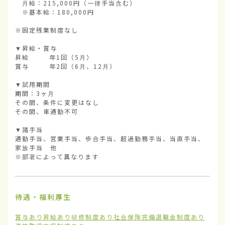
　月給：215,000円（一律手当含む）

　※基本給：180,000円

※固定残業制度なし

▼昇給・賞与

昇給        年1回（5月）

賞与        年2回（6月、12月）

▼試用期間

期間：3ヶ月

その間、条件に変更はなし

その間、車通勤不可

▼諸手当

通勤手当、営業手当、歩合手当、超過勤務手当、当直手当、
家族手当　他

※部署によって異なります
待遇・福利厚生
賞与あり
昇給あり
研修制度あり
社会保険完備
退職金制度あり