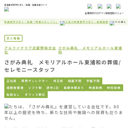
葬儀業界専門の求人・就職・転職支援サイト
企業様向け
ログイン
新規登録
メニュー
葬儀業界の求人・転職「葬儀のおしごと」
埼玉県の葬儀業界の求人・転職情報
さがみ典礼
求人情報
アルファクラブ武蔵野株式会
さがみ典礼 メモリアルホール東浦
社
和
さがみ典礼 メモリアルホール東浦和の葬儀/
セレモニースタッフ
正社員
葬祭ディレクター
埼玉県
経歴不問
学歴不問
経験者優遇
シフト制
週休2日
長期休暇あり
時差勤務
時短勤務
転勤なし
オフィス駅近
私たちは、『さがみ典礼』を運営している会社です。60
年以上の歴史を持ち、新たな技術や施設への投資も怠りま
せん。
