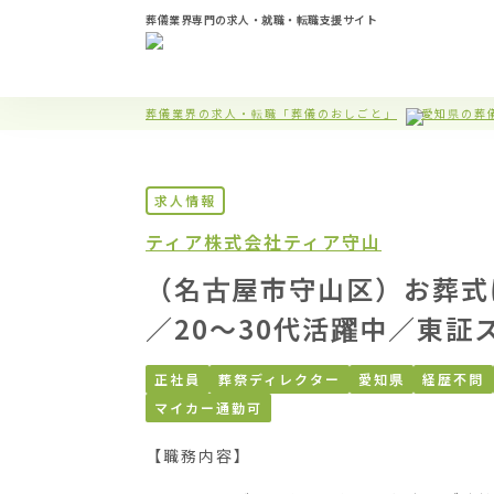
葬儀業界専門の求人・就職・転職支援サイト
葬儀業界の求人・転職「葬儀のおしごと」
愛知県の葬
求人情報
ティア株式会社
ティア守山
（名古屋市守山区）お葬式
／20〜30代活躍中／東証
正社員
葬祭ディレクター
愛知県
経歴不問
マイカー通勤可
【職務内容】
