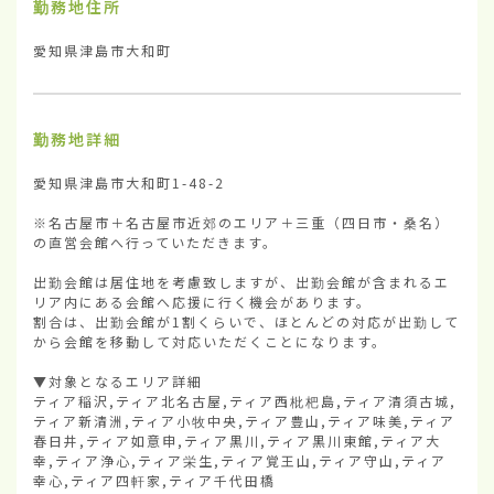
勤務地住所
愛知県津島市大和町
勤務地詳細
愛知県津島市大和町1-48-2

※名古屋市＋名古屋市近郊のエリア＋三重（四日市・桑名）
の直営会館へ行っていただきます。

出勤会館は居住地を考慮致しますが、出勤会館が含まれるエ
リア内にある会館へ応援に行く機会があります。

割合は、出勤会館が1割くらいで、ほとんどの対応が出勤して
から会館を移動して対応いただくことになります。

▼対象となるエリア詳細

ティア稲沢,ティア北名古屋,ティア西枇杷島,ティア清須古城,
ティア新清洲,ティア小牧中央,ティア豊山,ティア味美,ティア
春日井,ティア如意申,ティア黒川,ティア黒川東館,ティア大
幸,ティア浄心,ティア栄生,ティア覚王山,ティア守山,ティア
幸心,ティア四軒家,ティア千代田橋
