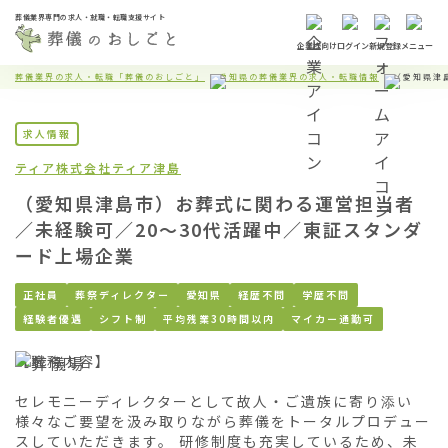
葬儀業界専門の求人・就職・転職支援サイト
企業様向け
ログイン
新規登録
メニュー
葬儀業界の求人・転職「葬儀のおしごと」
愛知県の葬儀業界の求人・転職情報
（愛知県津
求人情報
ティア株式会社
ティア津島
（愛知県津島市）お葬式に関わる運営担当者
／未経験可／20〜30代活躍中／東証スタンダ
ード上場企業
正社員
葬祭ディレクター
愛知県
経歴不問
学歴不問
経験者優遇
シフト制
平均残業30時間以内
マイカー通勤可
【職務内容】

セレモニーディレクターとして故人・ご遺族に寄り添い
様々なご要望を汲み取りながら葬儀をトータルプロデュー
スしていただきます。 研修制度も充実しているため、未