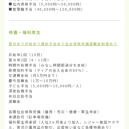
■社内資格手当（5,000円〜50,000円）

■管理職手当（40,000円〜150,000円）
待遇・福利厚生
賞与あり
昇給あり
通勤手当あり
社会保険完備
退職金制度あり
昇給年1回（10月）

賞与年2回（6・12月）

時間外勤務手当（みなし時間超過分を支給） 

新規契約手当（ティアの会入会金の80％）、

交通費支給（月5万円まで）

慶弔見舞金（1万〜10万円）

子ども手当（5,000円〜10,000円／人）

深夜勤務手当

休日出勤手当

退職金

各種社会保険完備（雇用・労災・健康・厚生年金）

車通勤可（駐車場完備）

福利厚生倶楽部（入社3ヶ月後より加入。レジャー施設やホテ
ル、育児介護用品の割引、出産祝い金など各種特典あり）
