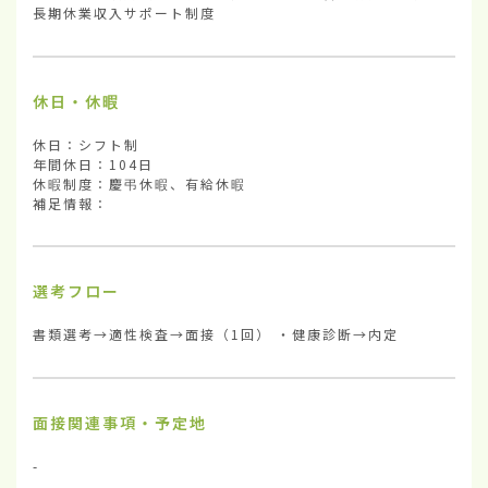
長期休業収入サポート制度
休日・休暇
休日：シフト制

年間休日：104日

休暇制度：慶弔休暇、有給休暇

補足情報：
選考フロー
書類選考→適性検査→面接（1回） ・健康診断→内定
面接関連事項・予定地
-