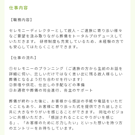
仕事内容
【職務内容】

セレモニーディレクターとして故人・ご遺族に寄り添い様々
なご要望を汲み取りながら葬儀をトータルプロデュースして
いただきます。 研修制度も充実しているため、未経験の方で
も安心してはたらくことができます。

【仕事の流れ】

①セレモニーのプランニング（ご遺族の方から生前のお話を
詳細に伺い、悲しいだけではなく思い出に残る故人様らしい
葬儀となるよう打ち合わせを行います）

②祭壇や供花、仕出しの手配などの準備

③お通夜や葬儀の司会進行、喪主のサポート

葬儀が終わった後に、お客様から感謝の手紙や電話をいただ
くこともあり、お客様に寄り添った式を提供できた嬉しさと
共に大きなやりがいを感じることができます。 同社のビジョ
ンに共感いただき、「感謝されることにやりがいを感じ
る」、「お客様のために尽力したい」といった想いを持つ方
のエントリーをお待ちしています。
