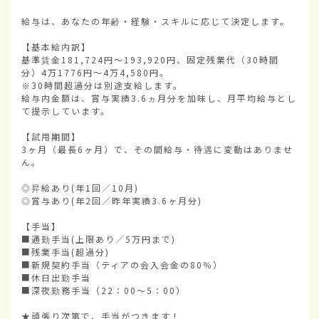
給与は、あなたの年齢・経験・スキルに応じて決定します。

【基本給内訳】

基準賃金181,724円〜193,920円、固定残業代（30時間
分）4万1776円〜4万4,580円。

※30時間超過分は別途支給します。

給与内金額は、賞与実績3.6ヵ月分を加味し、月平均給与とし
て提示しています。

【試用期間】

3ヶ月（最長6ヶ月）で、その間給与・待遇に変動はありませ
ん。

◎昇給あり(年1回／10月)

◎賞与あり(年2回／昨年実績3.6ヶ月分)

【手当】

■通勤手当(上限あり／5万円まで)

■残業手当(超過分)

■新規契約手当（ティアの会入会金の80％）

■休日出勤手当

■深夜勤務手当（22：00〜5：00）

★頑張り次第で、手当がつきます！
