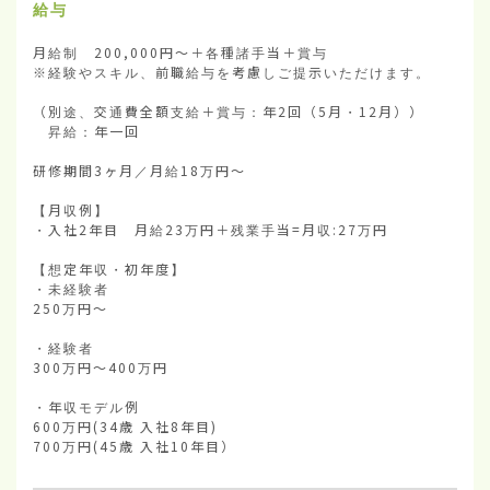
給与
月給制　200,000円～＋各種諸手当＋賞与

※経験やスキル、前職給与を考慮しご提示いただけます。

（別途、交通費全額支給＋賞与：年2回（5月・12月））

　昇給：年一回

研修期間3ヶ月／月給18万円～

【月収例】

・入社2年目　月給23万円＋残業手当=月収:27万円

【想定年収・初年度】

・未経験者

250万円～　

・経験者

300万円～400万円

・年収モデル例

600万円(34歳 入社8年目)

700万円(45歳 入社10年目）