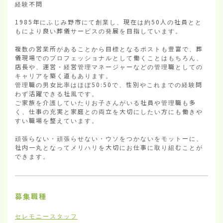
経験不問

1985年にふじみ野市にて創業し、現在は約50人の社員とと
もにより良い葬儀サービスの発展を目指しています。

複数の営業所があることから目標となるポストも豊富で、葬
儀現場でのプロフェッショナルとして働くことはもちろん、
店長や、運営・経営管理マネージャーなどの管理職としての
キャリアを築く道もあります。

管理職の男女比率はほぼ50:50で、性別やこれまでの経験問
わず活躍できる社風です。

ご家族を介護していたりお子さんがいる社員や管理職も多
く、仕事の充実と家庭との両立を大切にしたい方にも働きや
すい職場を整えています。

頑張らない・頑張らせない・ウソをつかないをモットーに、
社内一丸となってメリハリを大切にお仕事に取り組むことが
できます。
募集職種
セレモニースタッフ