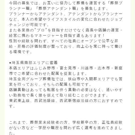
今回の募集では、お互いに協力して葬儀を運営する「葬祭プ
ランナー職」「葬祭アテンダント職」を募集します。

プランナーからアテンダント、アテンダントからプランナー
など、本人の希望やライフスタイルの変化に合わせたジョブ
チェンジが可能です。

また各業務の”プロ”を目指すだけでなく店長や店舗の運営・
経営に携わるマネージャーを目指す道もあります！

性別や経験を問わず、すべての社員にオープンで公平な昇
給・昇格の評価制度が整っており、向上心を常に持って働け
る環境です。

●埼玉県南部エリアに密着

本店エリアはふじみ野市・富士見市・川越市・志木市・新座
市でご希望に合わせた配属を提案します。

埼玉金周グループ葬儀社では、狭山市や入間郡エリアでも営
業を行っており、そちらの配属も可能です。

店舗異動はあっても転居を伴う異動の必要はなく、通いやす
い勤務地で長く腰を据えて取り組むことができます。

東武東上線、西武池袋線、西武新宿線沿線の方におすすめで
す。

これまで、葬祭業未経験者の方、学校新卒の方、正社員経験
がない方など…学歴や職歴を問わず広く選考を進めてきまし
た。
