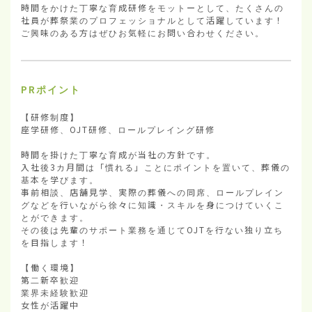
時間をかけた丁寧な育成研修をモットーとして、たくさんの
社員が葬祭業のプロフェッショナルとして活躍しています！

ご興味のある方はぜひお気軽にお問い合わせください。
PRポイント
【研修制度】

座学研修、OJT研修、ロールプレイング研修

時間を掛けた丁寧な育成が当社の方針です。

入社後3カ月間は「慣れる」ことにポイントを置いて、葬儀の
基本を学びます。

事前相談、店舗見学、実際の葬儀への同席、ロールプレイン
グなどを行いながら徐々に知識・スキルを身につけていくこ
とができます。

その後は先輩のサポート業務を通じてOJTを行ない独り立ち
を目指します！

【働く環境】

第二新卒歓迎

業界未経験歓迎

女性が活躍中
