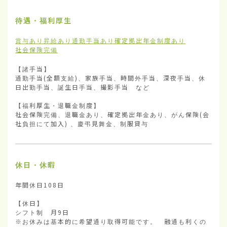
待遇・福利厚生
賞与あり
昇給あり
通勤手当あり
確定拠出年金制度あり
社会保険完備
【諸手当】

通勤手当(全額支給)、家族手当、時間外手当、深夜手当、休
日出勤手当、誕生日手当、撮影手当　など

【福利厚生・退職金制度】

社会保険完備、退職金あり、確定拠出年金あり、がん保険(会
社負担にて加入) 、慶弔見舞金、制服貸与
休日・休暇
年間休日108日

【休日】

シフト制　月9日

※お休みは基本的に希望通り取得可能です。　融通も利くの