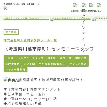
葬儀業界専門の求人・就職・転職支援サイト
企業様向け
ログイン
新規登録
メニュー
葬儀業界の求人・転職「葬儀のおしごと」
埼玉県の葬儀業界の求人・転職情報
（埼玉県川
求人情報
株式会社埼玉金周
家族葬ホール川越
（埼玉県川越市岸町）セレモニースタッフ
正社員
セレモニースタッフ
埼玉県
経歴不問
学歴不問
経験者優遇
シフト制
平均残業20時間以内
オフィス駅近
マイカー通勤可
育成枠／未経験歓迎！地域密着家族葬が評判！

▼【業務内容】葬祭アテンダント

◆会場準備・司会・進行

◆ご遺族の身のまわりのお世話

◆棺や祭壇飾りの準備
