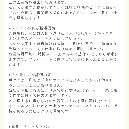
上の営業所を運営しております。

私たちが長年ご提案してきた小規模な葬儀のニーズは高まっ
ており今後も、事業拡大傾向にあるなかで、今回、新しい仲
間を募集します！

●メリハリのある職場環境

ご遺族様と共に故人様を送り出す大切な役割担うからこそ、
オンオフのメリハリを大切にしています。

スタッフ同士の連携体制は抜群で、明るい声掛け、前向きな
姿勢でチーム一丸で仕事に取り組める明るい風土です。

残業も月平均10時間以下、お休みの希望休もばっちり考慮し
ますので、プライベートと両立して仕事に取り組むことがで
きます。

●『人間力』が評価の要

当社では、例えば「高いサービスを提案したから評価され
る」ということはありません。

当社が評価するのは、「お客様に寄り添う心」や「一緒に働
く仲間に対する協力の姿勢」です。

人に接する仕事がしたい…営業スキルを身に着けたい…け
ど、ノルマに終われる仕事やガツガツ売り込むスタイルに抵
抗がある方にピッタリの環境です！

●充実したキャリアパス
