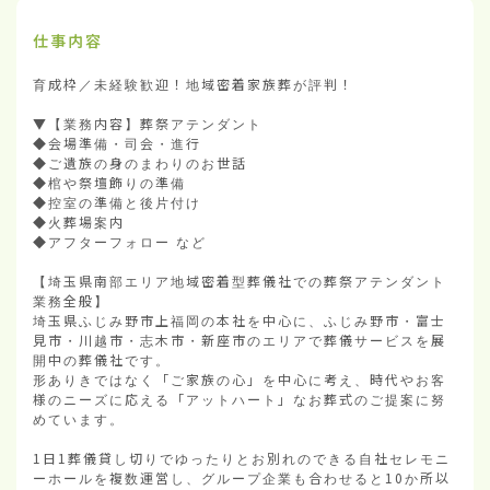
仕事内容
育成枠／未経験歓迎！地域密着家族葬が評判！

▼【業務内容】葬祭アテンダント

◆会場準備・司会・進行

◆ご遺族の身のまわりのお世話

◆棺や祭壇飾りの準備

◆控室の準備と後片付け

◆火葬場案内

◆アフターフォロー など

【埼玉県南部エリア地域密着型葬儀社での葬祭アテンダント
業務全般】

埼玉県ふじみ野市上福岡の本社を中心に、ふじみ野市・富士
見市・川越市・志木市・新座市のエリアで葬儀サービスを展
開中の葬儀社です。

形ありきではなく「ご家族の心」を中心に考え、時代やお客
様のニーズに応える「アットハート」なお葬式のご提案に努
めています。

1日1葬儀貸し切りでゆったりとお別れのできる自社セレモニ
ーホールを複数運営し、グループ企業も合わせると10か所以