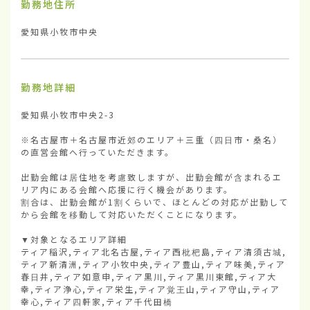
勤務地住所
愛知県小牧市中央
勤務地詳細
愛知県小牧市中央2-3

※名古屋市＋名古屋市近郊のエリア＋三重（四日市・桑名）
の直営会館へ行っていただきます。

出勤会館は居住地を考慮致しますが、出勤会館が含まれるエ
リア内にある会館へ応援に行く機会があります。

割合は、出勤会館が1割くらいで、ほとんどの対応が出勤して
から会館を移動して対応いただくことになります。

▼対象となるエリア詳細

ティア稲沢,ティア北名古屋,ティア西枇杷島,ティア清須古城,
ティア新清洲,ティア小牧中央,ティア豊山,ティア味美,ティア
春日井,ティア如意申,ティア黒川,ティア黒川東館,ティア大
幸,ティア浄心,ティア栄生,ティア覚王山,ティア守山,ティア
幸心,ティア四軒家,ティア千代田橋
