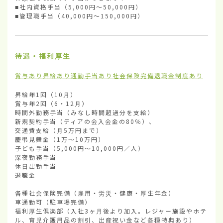
■社内資格手当（5,000円〜50,000円）

■管理職手当（40,000円〜150,000円）
待遇・福利厚生
賞与あり
昇給あり
通勤手当あり
社会保険完備
退職金制度あり
昇給年1回（10月）

賞与年2回（6・12月）

時間外勤務手当（みなし時間超過分を支給） 

新規契約手当（ティアの会入会金の80％）、

交通費支給（月5万円まで）

慶弔見舞金（1万〜10万円）

子ども手当（5,000円〜10,000円／人）

深夜勤務手当

休日出勤手当

退職金

各種社会保険完備（雇用・労災・健康・厚生年金）

車通勤可（駐車場完備）

福利厚生倶楽部（入社3ヶ月後より加入。レジャー施設やホテ
ル、育児介護用品の割引、出産祝い金など各種特典あり）
