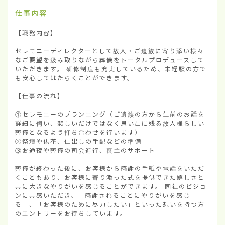
仕事内容
【職務内容】

セレモニーディレクターとして故人・ご遺族に寄り添い様々
なご要望を汲み取りながら葬儀をトータルプロデュースして
いただきます。 研修制度も充実しているため、未経験の方で
も安心してはたらくことができます。

【仕事の流れ】

①セレモニーのプランニング（ご遺族の方から生前のお話を
詳細に伺い、悲しいだけではなく思い出に残る故人様らしい
葬儀となるよう打ち合わせを行います）

②祭壇や供花、仕出しの手配などの準備

③お通夜や葬儀の司会進行、喪主のサポート

葬儀が終わった後に、お客様から感謝の手紙や電話をいただ
くこともあり、お客様に寄り添った式を提供できた嬉しさと
共に大きなやりがいを感じることができます。 同社のビジョ
ンに共感いただき、「感謝されることにやりがいを感じ
る」、「お客様のために尽力したい」といった想いを持つ方
のエントリーをお待ちしています。
