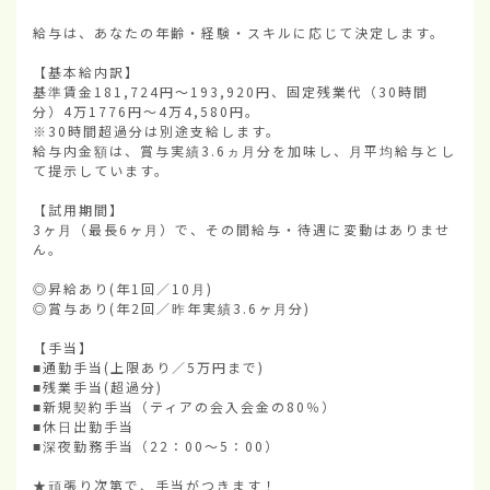
給与は、あなたの年齢・経験・スキルに応じて決定します。

【基本給内訳】

基準賃金181,724円〜193,920円、固定残業代（30時間
分）4万1776円〜4万4,580円。

※30時間超過分は別途支給します。

給与内金額は、賞与実績3.6ヵ月分を加味し、月平均給与とし
て提示しています。

【試用期間】

3ヶ月（最長6ヶ月）で、その間給与・待遇に変動はありませ
ん。

◎昇給あり(年1回／10月)

◎賞与あり(年2回／昨年実績3.6ヶ月分)

【手当】

■通勤手当(上限あり／5万円まで)

■残業手当(超過分)

■新規契約手当（ティアの会入会金の80％）

■休日出勤手当

■深夜勤務手当（22：00〜5：00）

★頑張り次第で、手当がつきます！
