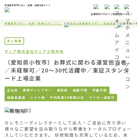
葬儀業界専門の求人・就職・転職支援サイト
企業様向け
ログイン
新規登録
メニュー
葬儀業界の求人・転職「葬儀のおしごと」
愛知県の葬儀業界の求人・転職情報
（愛知県小
求人情報
ティア株式会社
ティア小牧中央
（愛知県小牧市）お葬式に関わる運営担当者
／未経験可／20〜30代活躍中／東証スタンダ
ード上場企業
正社員
葬祭ディレクター
愛知県
経歴不問
学歴不問
経験者優遇
シフト制
平均残業30時間以内
マイカー通勤可
【職務内容】

セレモニーディレクターとして故人・ご遺族に寄り添い
様々なご要望を汲み取りながら葬儀をトータルプロデュー
スしていただきます。 研修制度も充実しているため、未