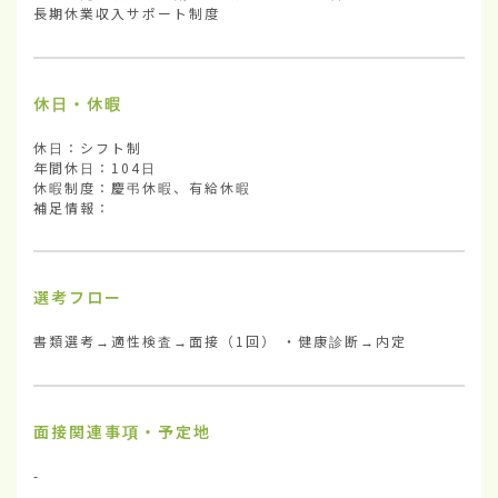
長期休業収入サポート制度
休日・休暇
休日：シフト制

年間休日：104日

休暇制度：慶弔休暇、有給休暇

補足情報：
選考フロー
書類選考→適性検査→面接（1回） ・健康診断→内定
面接関連事項・予定地
-