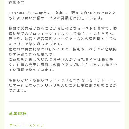
経験不問

1985年にふじみ野市にて創業し、現在は約50人の社員とと
もにより良い葬儀サービスの発展を目指しています。

複数の営業所があることから目標となるポストも豊富で、葬
儀現場でのプロフェッショナルとして働くことはもちろん、
店長や、運営・経営管理マネージャーなどの管理職としての
キャリアを築く道もあります。

管理職の男女比率はほぼ50:50で、性別やこれまでの経験問
わず活躍できる社風です。

ご家族を介護していたりお子さんがいる社員や管理職も多
く、仕事の充実と家庭との両立を大切にしたい方にも働きや
すい職場を整えています。

頑張らない・頑張らせない・ウソをつかないをモットーに、
社内一丸となってメリハリを大切にお仕事に取り組むことが
できます。
募集職種
セレモニースタッフ