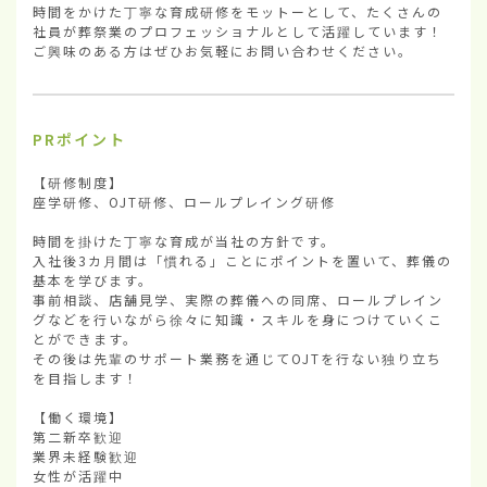
時間をかけた丁寧な育成研修をモットーとして、たくさんの
社員が葬祭業のプロフェッショナルとして活躍しています！

ご興味のある方はぜひお気軽にお問い合わせください。
PRポイント
【研修制度】

座学研修、OJT研修、ロールプレイング研修

時間を掛けた丁寧な育成が当社の方針です。

入社後3カ月間は「慣れる」ことにポイントを置いて、葬儀の
基本を学びます。

事前相談、店舗見学、実際の葬儀への同席、ロールプレイン
グなどを行いながら徐々に知識・スキルを身につけていくこ
とができます。

その後は先輩のサポート業務を通じてOJTを行ない独り立ち
を目指します！

【働く環境】

第二新卒歓迎

業界未経験歓迎

女性が活躍中
