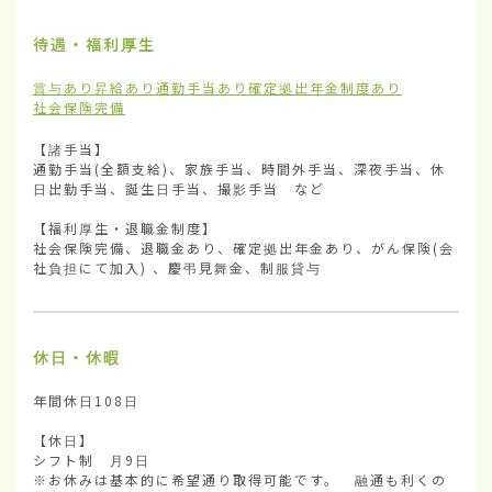
待遇・福利厚生
賞与あり
昇給あり
通勤手当あり
確定拠出年金制度あり
社会保険完備
【諸手当】

通勤手当(全額支給)、家族手当、時間外手当、深夜手当、休
日出勤手当、誕生日手当、撮影手当　など

【福利厚生・退職金制度】

社会保険完備、退職金あり、確定拠出年金あり、がん保険(会
社負担にて加入) 、慶弔見舞金、制服貸与
休日・休暇
年間休日108日

【休日】

シフト制　月9日

※お休みは基本的に希望通り取得可能です。　融通も利くの