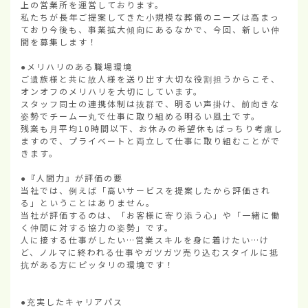
上の営業所を運営しております。

私たちが長年ご提案してきた小規模な葬儀のニーズは高まっ
ており今後も、事業拡大傾向にあるなかで、今回、新しい仲
間を募集します！

●メリハリのある職場環境

ご遺族様と共に故人様を送り出す大切な役割担うからこそ、
オンオフのメリハリを大切にしています。

スタッフ同士の連携体制は抜群で、明るい声掛け、前向きな
姿勢でチーム一丸で仕事に取り組める明るい風土です。

残業も月平均10時間以下、お休みの希望休もばっちり考慮し
ますので、プライベートと両立して仕事に取り組むことがで
きます。

●『人間力』が評価の要

当社では、例えば「高いサービスを提案したから評価され
る」ということはありません。

当社が評価するのは、「お客様に寄り添う心」や「一緒に働
く仲間に対する協力の姿勢」です。

人に接する仕事がしたい…営業スキルを身に着けたい…け
ど、ノルマに終われる仕事やガツガツ売り込むスタイルに抵
抗がある方にピッタリの環境です！

●充実したキャリアパス
