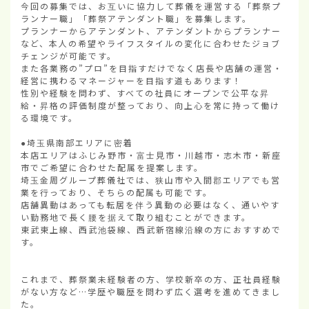
今回の募集では、お互いに協力して葬儀を運営する「葬祭プ
ランナー職」「葬祭アテンダント職」を募集します。

プランナーからアテンダント、アテンダントからプランナー
など、本人の希望やライフスタイルの変化に合わせたジョブ
チェンジが可能です。

また各業務の”プロ”を目指すだけでなく店長や店舗の運営・
経営に携わるマネージャーを目指す道もあります！

性別や経験を問わず、すべての社員にオープンで公平な昇
給・昇格の評価制度が整っており、向上心を常に持って働け
る環境です。

●埼玉県南部エリアに密着

本店エリアはふじみ野市・富士見市・川越市・志木市・新座
市でご希望に合わせた配属を提案します。

埼玉金周グループ葬儀社では、狭山市や入間郡エリアでも営
業を行っており、そちらの配属も可能です。

店舗異動はあっても転居を伴う異動の必要はなく、通いやす
い勤務地で長く腰を据えて取り組むことができます。

東武東上線、西武池袋線、西武新宿線沿線の方におすすめで
す。

これまで、葬祭業未経験者の方、学校新卒の方、正社員経験
がない方など…学歴や職歴を問わず広く選考を進めてきまし
た。
