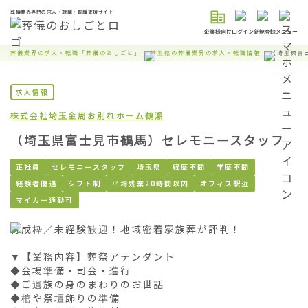
葬儀業界専門の求人・就職・転職支援サイト
企業様向け
ログイン
新規登録
メニュー
葬儀業界の求人・転職「葬儀のおしごと」
埼玉県の葬儀業界の求人・転職情報
（埼玉県富
求人情報
株式会社埼玉金周
お別れホーム鶴瀬
（埼玉県富士見市鶴馬）セレモニースタッフ
正社員
セレモニースタッフ
埼玉県
経歴不問
学歴不問
経験者優遇
シフト制
平均残業20時間以内
オフィス駅近
マイカー通勤可
育成枠／未経験歓迎！地域密着家族葬が評判！

▼【業務内容】葬祭アテンダント

◆会場準備・司会・進行

◆ご遺族の身のまわりのお世話

◆棺や祭壇飾りの準備
