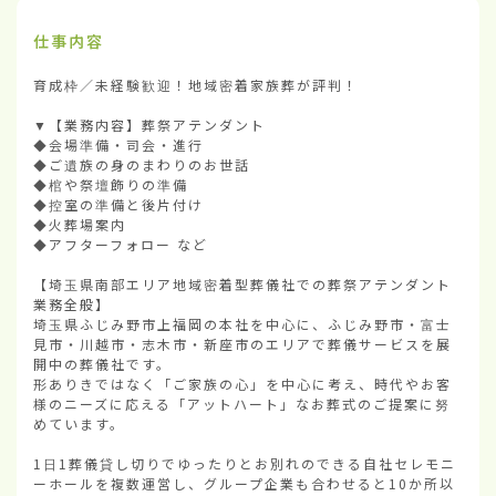
仕事内容
育成枠／未経験歓迎！地域密着家族葬が評判！

▼【業務内容】葬祭アテンダント

◆会場準備・司会・進行

◆ご遺族の身のまわりのお世話

◆棺や祭壇飾りの準備

◆控室の準備と後片付け

◆火葬場案内

◆アフターフォロー など

【埼玉県南部エリア地域密着型葬儀社での葬祭アテンダント
業務全般】

埼玉県ふじみ野市上福岡の本社を中心に、ふじみ野市・富士
見市・川越市・志木市・新座市のエリアで葬儀サービスを展
開中の葬儀社です。

形ありきではなく「ご家族の心」を中心に考え、時代やお客
様のニーズに応える「アットハート」なお葬式のご提案に努
めています。

1日1葬儀貸し切りでゆったりとお別れのできる自社セレモニ
ーホールを複数運営し、グループ企業も合わせると10か所以