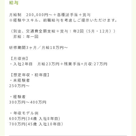
給与
月給制　200,000円～＋各種諸手当＋賞与

※経験やスキル、前職給与を考慮しご提示いただけます。

（別途、交通費全額支給＋賞与：年2回（5月・12月））

　昇給：年一回

研修期間3ヶ月／月給18万円～

【月収例】

・入社2年目　月給23万円＋残業手当=月収:27万円

【想定年収・初年度】

・未経験者

250万円～　

・経験者

300万円～400万円

・年収モデル例

600万円(34歳 入社8年目)

700万円(45歳 入社10年目）