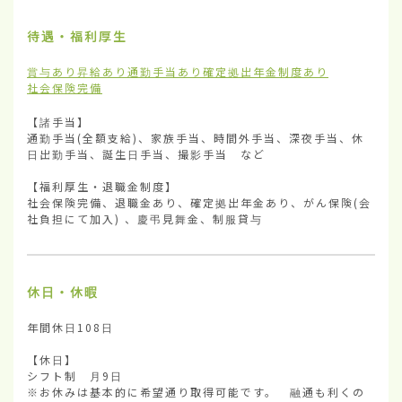
待遇・福利厚生
賞与あり
昇給あり
通勤手当あり
確定拠出年金制度あり
社会保険完備
【諸手当】

通勤手当(全額支給)、家族手当、時間外手当、深夜手当、休
日出勤手当、誕生日手当、撮影手当　など

【福利厚生・退職金制度】

社会保険完備、退職金あり、確定拠出年金あり、がん保険(会
社負担にて加入) 、慶弔見舞金、制服貸与
休日・休暇
年間休日108日

【休日】

シフト制　月9日

※お休みは基本的に希望通り取得可能です。　融通も利くの