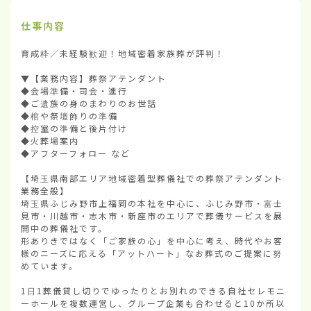
仕事内容
育成枠／未経験歓迎！地域密着家族葬が評判！

▼【業務内容】葬祭アテンダント

◆会場準備・司会・進行

◆ご遺族の身のまわりのお世話

◆棺や祭壇飾りの準備

◆控室の準備と後片付け

◆火葬場案内

◆アフターフォロー など

【埼玉県南部エリア地域密着型葬儀社での葬祭アテンダント
業務全般】

埼玉県ふじみ野市上福岡の本社を中心に、ふじみ野市・富士
見市・川越市・志木市・新座市のエリアで葬儀サービスを展
開中の葬儀社です。

形ありきではなく「ご家族の心」を中心に考え、時代やお客
様のニーズに応える「アットハート」なお葬式のご提案に努
めています。

1日1葬儀貸し切りでゆったりとお別れのできる自社セレモニ
ーホールを複数運営し、グループ企業も合わせると10か所以