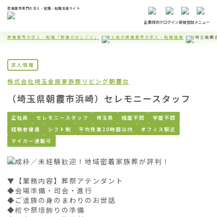
葬儀業界専門の求人・就職・転職支援サイト
企業様向け
ログイン
新規登録
メニュー
葬儀業界の求人・転職「葬儀のおしごと」
埼玉県の葬儀業界の求人・転職情報
（埼玉県朝
求人情報
株式会社埼玉金周
家族葬リビング朝霞台
（埼玉県朝霞市浜崎）セレモニースタッフ
正社員
セレモニースタッフ
埼玉県
経歴不問
学歴不問
経験者優遇
シフト制
平均残業20時間以内
オフィス駅近
マイカー通勤可
育成枠／未経験歓迎！地域密着家族葬が評判！

▼【業務内容】葬祭アテンダント

◆会場準備・司会・進行

◆ご遺族の身のまわりのお世話

◆棺や祭壇飾りの準備
