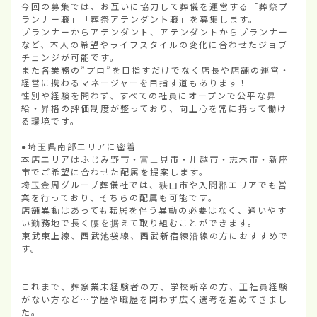
今回の募集では、お互いに協力して葬儀を運営する「葬祭プ
ランナー職」「葬祭アテンダント職」を募集します。

プランナーからアテンダント、アテンダントからプランナー
など、本人の希望やライフスタイルの変化に合わせたジョブ
チェンジが可能です。

また各業務の”プロ”を目指すだけでなく店長や店舗の運営・
経営に携わるマネージャーを目指す道もあります！

性別や経験を問わず、すべての社員にオープンで公平な昇
給・昇格の評価制度が整っており、向上心を常に持って働け
る環境です。

●埼玉県南部エリアに密着

本店エリアはふじみ野市・富士見市・川越市・志木市・新座
市でご希望に合わせた配属を提案します。

埼玉金周グループ葬儀社では、狭山市や入間郡エリアでも営
業を行っており、そちらの配属も可能です。

店舗異動はあっても転居を伴う異動の必要はなく、通いやす
い勤務地で長く腰を据えて取り組むことができます。

東武東上線、西武池袋線、西武新宿線沿線の方におすすめで
す。

これまで、葬祭業未経験者の方、学校新卒の方、正社員経験
がない方など…学歴や職歴を問わず広く選考を進めてきまし
た。
