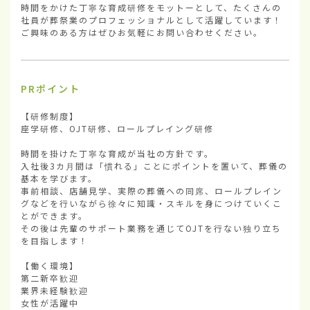
時間をかけた丁寧な育成研修をモットーとして、たくさんの
社員が葬祭業のプロフェッショナルとして活躍しています！

ご興味のある方はぜひお気軽にお問い合わせください。
PRポイント
【研修制度】

座学研修、OJT研修、ロールプレイング研修

時間を掛けた丁寧な育成が当社の方針です。

入社後3カ月間は「慣れる」ことにポイントを置いて、葬儀の
基本を学びます。

事前相談、店舗見学、実際の葬儀への同席、ロールプレイン
グなどを行いながら徐々に知識・スキルを身につけていくこ
とができます。

その後は先輩のサポート業務を通じてOJTを行ない独り立ち
を目指します！

【働く環境】

第二新卒歓迎

業界未経験歓迎

女性が活躍中
