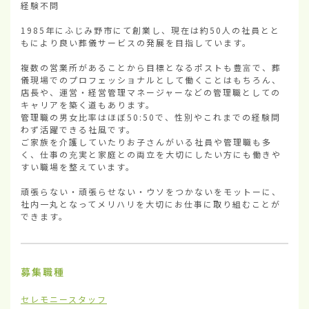
経験不問

1985年にふじみ野市にて創業し、現在は約50人の社員とと
もにより良い葬儀サービスの発展を目指しています。

複数の営業所があることから目標となるポストも豊富で、葬
儀現場でのプロフェッショナルとして働くことはもちろん、
店長や、運営・経営管理マネージャーなどの管理職としての
キャリアを築く道もあります。

管理職の男女比率はほぼ50:50で、性別やこれまでの経験問
わず活躍できる社風です。

ご家族を介護していたりお子さんがいる社員や管理職も多
く、仕事の充実と家庭との両立を大切にしたい方にも働きや
すい職場を整えています。

頑張らない・頑張らせない・ウソをつかないをモットーに、
社内一丸となってメリハリを大切にお仕事に取り組むことが
できます。
募集職種
セレモニースタッフ