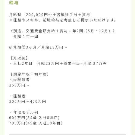
給与
月給制　200,000円～＋各種諸手当＋賞与

※経験やスキル、前職給与を考慮しご提示いただけます。

（別途、交通費全額支給＋賞与：年2回（5月・12月））

　昇給：年一回

研修期間3ヶ月／月給18万円～

【月収例】

・入社2年目　月給23万円＋残業手当=月収:27万円

【想定年収・初年度】

・未経験者

250万円～　

・経験者

300万円～400万円

・年収モデル例

600万円(34歳 入社8年目)

700万円(45歳 入社10年目）