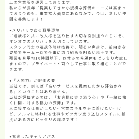
上の営業所を運営しております。

私たちが長年ご提案してきた小規模な葬儀のニーズは高まっ
ており今後も、事業拡大傾向にあるなかで、今回、新しい仲
間を募集します！

●メリハリのある職場環境

ご遺族様と共に故人様を送り出す大切な役割担うからこそ、
オンオフのメリハリを大切にしています。

スタッフ同士の連携体制は抜群で、明るい声掛け、前向きな
姿勢でチーム一丸で仕事に取り組める明るい風土です。

残業も月平均10時間以下、お休みの希望休もばっちり考慮し
ますので、プライベートと両立して仕事に取り組むことがで
きます。

●『人間力』が評価の要

当社では、例えば「高いサービスを提案したから評価され
る」ということはありません。

当社が評価するのは、「お客様に寄り添う心」や「一緒に働
く仲間に対する協力の姿勢」です。

人に接する仕事がしたい…営業スキルを身に着けたい…け
ど、ノルマに終われる仕事やガツガツ売り込むスタイルに抵
抗がある方にピッタリの環境です！

●充実したキャリアパス
