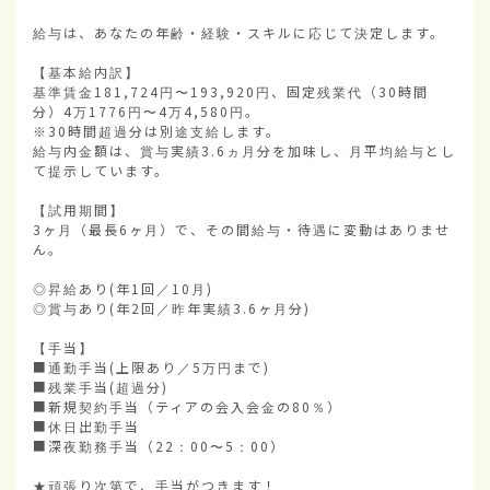
給与は、あなたの年齢・経験・スキルに応じて決定します。

【基本給内訳】

基準賃金181,724円〜193,920円、固定残業代（30時間
分）4万1776円〜4万4,580円。

※30時間超過分は別途支給します。

給与内金額は、賞与実績3.6ヵ月分を加味し、月平均給与とし
て提示しています。

【試用期間】

3ヶ月（最長6ヶ月）で、その間給与・待遇に変動はありませ
ん。

◎昇給あり(年1回／10月)

◎賞与あり(年2回／昨年実績3.6ヶ月分)

【手当】

■通勤手当(上限あり／5万円まで)

■残業手当(超過分)

■新規契約手当（ティアの会入会金の80％）

■休日出勤手当

■深夜勤務手当（22：00〜5：00）

★頑張り次第で、手当がつきます！
