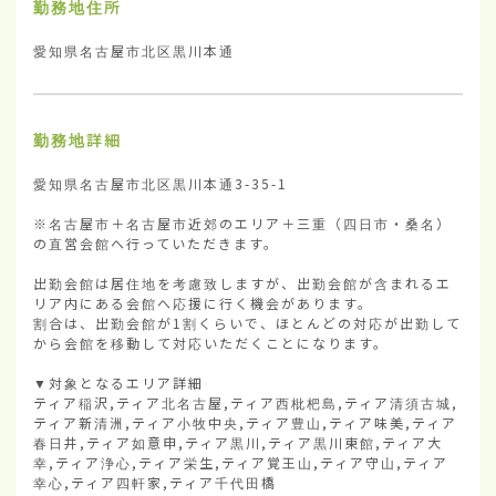
勤務地住所
愛知県名古屋市北区黒川本通
勤務地詳細
愛知県名古屋市北区黒川本通3-35-1

※名古屋市＋名古屋市近郊のエリア＋三重（四日市・桑名）
の直営会館へ行っていただきます。

出勤会館は居住地を考慮致しますが、出勤会館が含まれるエ
リア内にある会館へ応援に行く機会があります。

割合は、出勤会館が1割くらいで、ほとんどの対応が出勤して
から会館を移動して対応いただくことになります。

▼対象となるエリア詳細

ティア稲沢,ティア北名古屋,ティア西枇杷島,ティア清須古城,
ティア新清洲,ティア小牧中央,ティア豊山,ティア味美,ティア
春日井,ティア如意申,ティア黒川,ティア黒川東館,ティア大
幸,ティア浄心,ティア栄生,ティア覚王山,ティア守山,ティア
幸心,ティア四軒家,ティア千代田橋
