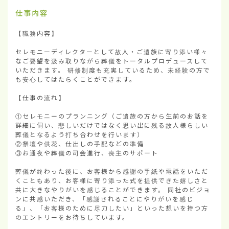
仕事内容
【職務内容】

セレモニーディレクターとして故人・ご遺族に寄り添い様々
なご要望を汲み取りながら葬儀をトータルプロデュースして
いただきます。 研修制度も充実しているため、未経験の方で
も安心してはたらくことができます。

【仕事の流れ】

①セレモニーのプランニング（ご遺族の方から生前のお話を
詳細に伺い、悲しいだけではなく思い出に残る故人様らしい
葬儀となるよう打ち合わせを行います）

②祭壇や供花、仕出しの手配などの準備

③お通夜や葬儀の司会進行、喪主のサポート

葬儀が終わった後に、お客様から感謝の手紙や電話をいただ
くこともあり、お客様に寄り添った式を提供できた嬉しさと
共に大きなやりがいを感じることができます。 同社のビジョ
ンに共感いただき、「感謝されることにやりがいを感じ
る」、「お客様のために尽力したい」といった想いを持つ方
のエントリーをお待ちしています。
