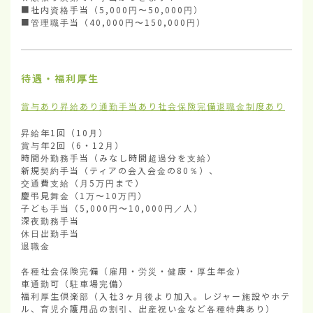
■社内資格手当（5,000円〜50,000円）

■管理職手当（40,000円〜150,000円）
待遇・福利厚生
賞与あり
昇給あり
通勤手当あり
社会保険完備
退職金制度あり
昇給年1回（10月）

賞与年2回（6・12月）

時間外勤務手当（みなし時間超過分を支給） 

新規契約手当（ティアの会入会金の80％）、

交通費支給（月5万円まで）

慶弔見舞金（1万〜10万円）

子ども手当（5,000円〜10,000円／人）

深夜勤務手当

休日出勤手当

退職金

各種社会保険完備（雇用・労災・健康・厚生年金）

車通勤可（駐車場完備）

福利厚生倶楽部（入社3ヶ月後より加入。レジャー施設やホテ
ル、育児介護用品の割引、出産祝い金など各種特典あり）
