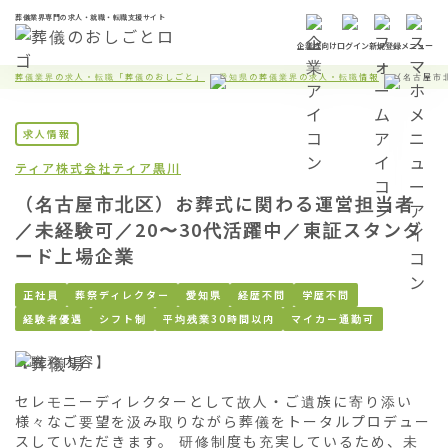
葬儀業界専門の求人・就職・転職支援サイト
企業様向け
ログイン
新規登録
メニュー
葬儀業界の求人・転職「葬儀のおしごと」
愛知県の葬儀業界の求人・転職情報
（名古屋市
求人情報
ティア株式会社
ティア黒川
（名古屋市北区）お葬式に関わる運営担当者
／未経験可／20〜30代活躍中／東証スタンダ
ード上場企業
正社員
葬祭ディレクター
愛知県
経歴不問
学歴不問
経験者優遇
シフト制
平均残業30時間以内
マイカー通勤可
【職務内容】

セレモニーディレクターとして故人・ご遺族に寄り添い
様々なご要望を汲み取りながら葬儀をトータルプロデュー
スしていただきます。 研修制度も充実しているため、未