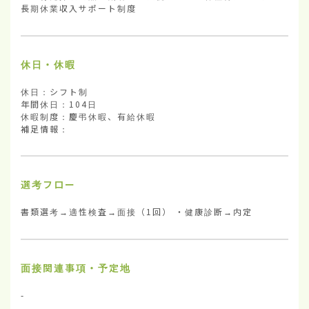
長期休業収入サポート制度
休日・休暇
休日：シフト制

年間休日：104日

休暇制度：慶弔休暇、有給休暇

補足情報：
選考フロー
書類選考→適性検査→面接（1回） ・健康診断→内定
面接関連事項・予定地
-