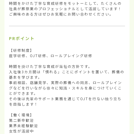
時間をかけた丁寧な育成研修をモットーとして、たくさんの
社員が葬祭業のプロフェッショナルとして活躍しています！

ご興味のある方はぜひお気軽にお問い合わせください。
PRポイント
【研修制度】

座学研修、OJT研修、ロールプレイング研修

時間を掛けた丁寧な育成が当社の方針です。

入社後3カ月間は「慣れる」ことにポイントを置いて、葬儀の
基本を学びます。

事前相談、店舗見学、実際の葬儀への同席、ロールプレイン
グなどを行いながら徐々に知識・スキルを身につけていくこ
とができます。

その後は先輩のサポート業務を通じてOJTを行ない独り立ち
を目指します！

【働く環境】

第二新卒歓迎

業界未経験歓迎

女性が活躍中
