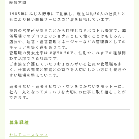
経験不問

1985年にふじみ野市にて創業し、現在は約50人の社員とと
もにより良い葬儀サービスの発展を目指しています。

複数の営業所があることから目標となるポストも豊富で、葬
儀現場でのプロフェッショナルとして働くことはもちろん、
店長や、運営・経営管理マネージャーなどの管理職としての
キャリアを築く道もあります。

管理職の男女比率はほぼ50:50で、性別やこれまでの経験問
わず活躍できる社風です。

ご家族を介護していたりお子さんがいる社員や管理職も多
く、仕事の充実と家庭との両立を大切にしたい方にも働きや
すい職場を整えています。

頑張らない・頑張らせない・ウソをつかないをモットーに、
社内一丸となってメリハリを大切にお仕事に取り組むことが
できます。
募集職種
セレモニースタッフ