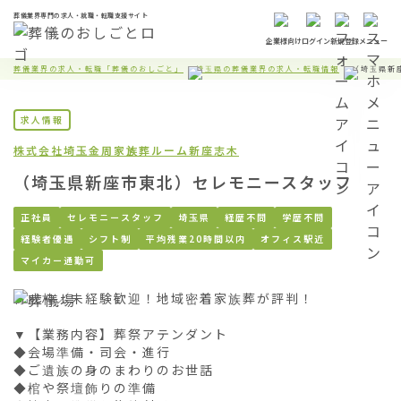
葬儀業界専門の求人・就職・転職支援サイト
企業様向け
ログイン
新規登録
メニュー
葬儀業界の求人・転職「葬儀のおしごと」
埼玉県の葬儀業界の求人・転職情報
（埼玉県新
求人情報
株式会社埼玉金周
家族葬ルーム新座志木
（埼玉県新座市東北）セレモニースタッフ
正社員
セレモニースタッフ
埼玉県
経歴不問
学歴不問
経験者優遇
シフト制
平均残業20時間以内
オフィス駅近
マイカー通勤可
育成枠／未経験歓迎！地域密着家族葬が評判！

▼【業務内容】葬祭アテンダント

◆会場準備・司会・進行

◆ご遺族の身のまわりのお世話

◆棺や祭壇飾りの準備
