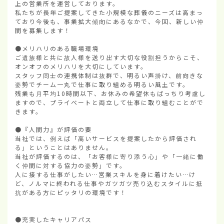
上の営業所を運営しております。

私たちが長年ご提案してきた小規模な葬儀のニーズは高まっ
ており今後も、事業拡大傾向にあるなかで、今回、新しい仲
間を募集します！

●メリハリのある職場環境

ご遺族様と共に故人様を送り出す大切な役割担うからこそ、
オンオフのメリハリを大切にしています。

スタッフ同士の連携体制は抜群で、明るい声掛け、前向きな
姿勢でチーム一丸で仕事に取り組める明るい風土です。

残業も月平均10時間以下、お休みの希望休もばっちり考慮し
ますので、プライベートと両立して仕事に取り組むことがで
きます。

●『人間力』が評価の要

当社では、例えば「高いサービスを提案したから評価され
る」ということはありません。

当社が評価するのは、「お客様に寄り添う心」や「一緒に働
く仲間に対する協力の姿勢」です。

人に接する仕事がしたい…営業スキルを身に着けたい…け
ど、ノルマに終われる仕事やガツガツ売り込むスタイルに抵
抗がある方にピッタリの環境です！

●充実したキャリアパス
