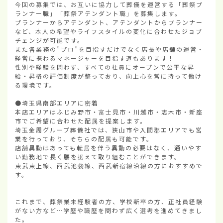
今回の募集では、お互いに協力して葬儀を運営する「葬祭プ
ランナー職」「葬祭アテンダント職」を募集します。

プランナーからアテンダント、アテンダントからプランナー
など、本人の希望やライフスタイルの変化に合わせたジョブ
チェンジが可能です。

また各業務の”プロ”を目指すだけでなく店長や店舗の運営・
経営に携わるマネージャーを目指す道もあります！

性別や経験を問わず、すべての社員にオープンで公平な昇
給・昇格の評価制度が整っており、向上心を常に持って働け
る環境です。

●埼玉県南部エリアに密着

本店エリアはふじみ野市・富士見市・川越市・志木市・新座
市でご希望に合わせた配属を提案します。

埼玉金周グループ葬儀社では、狭山市や入間郡エリアでも営
業を行っており、そちらの配属も可能です。

店舗異動はあっても転居を伴う異動の必要はなく、通いやす
い勤務地で長く腰を据えて取り組むことができます。

東武東上線、西武池袋線、西武新宿線沿線の方におすすめで
す。

これまで、葬祭業未経験者の方、学校新卒の方、正社員経験
がない方など…学歴や職歴を問わず広く選考を進めてきまし
た。
