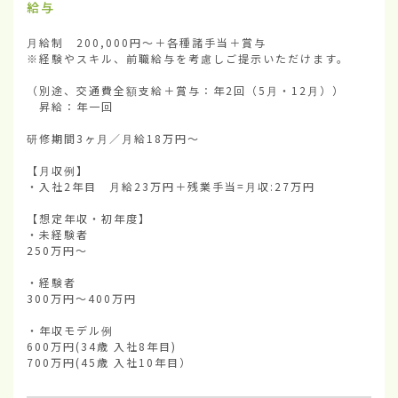
給与
月給制　200,000円～＋各種諸手当＋賞与

※経験やスキル、前職給与を考慮しご提示いただけます。

（別途、交通費全額支給＋賞与：年2回（5月・12月））

　昇給：年一回

研修期間3ヶ月／月給18万円～

【月収例】

・入社2年目　月給23万円＋残業手当=月収:27万円

【想定年収・初年度】

・未経験者

250万円～　

・経験者

300万円～400万円

・年収モデル例

600万円(34歳 入社8年目)

700万円(45歳 入社10年目）