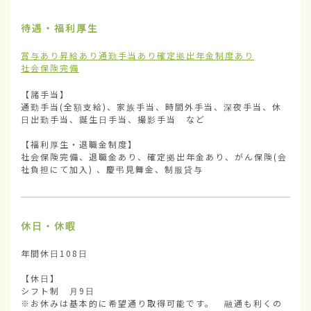
待遇・福利厚生
賞与あり
昇給あり
通勤手当あり
確定拠出年金制度あり
社会保険完備
【諸手当】

通勤手当(全額支給)、家族手当、時間外手当、深夜手当、休
日出勤手当、誕生日手当、撮影手当　など

【福利厚生・退職金制度】

社会保険完備、退職金あり、確定拠出年金あり、がん保険(会
社負担にて加入) 、慶弔見舞金、制服貸与
休日・休暇
年間休日108日

【休日】

シフト制　月9日

※お休みは基本的に希望通り取得可能です。　融通も利くの