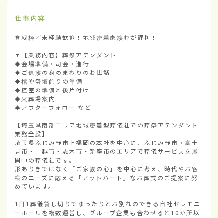
仕事内容
育成枠／未経験歓迎！地域密着家族葬が評判！

▼【業務内容】葬祭アテンダント

◆会場準備・司会・進行

◆ご遺族の身のまわりのお世話

◆棺や祭壇飾りの準備

◆控室の準備と後片付け

◆火葬場案内

◆アフターフォロー など

【埼玉県南部エリア地域密着型葬儀社での葬祭アテンダント
業務全般】

埼玉県ふじみ野市上福岡の本社を中心に、ふじみ野市・富士
見市・川越市・志木市・新座市のエリアで葬儀サービスを展
開中の葬儀社です。

形ありきではなく「ご家族の心」を中心に考え、時代やお客
様のニーズに応える「アットハート」なお葬式のご提案に努
めています。

1日1葬儀貸し切りでゆったりとお別れのできる自社セレモニ
ーホールを複数運営し、グループ企業も合わせると10か所以