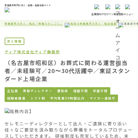
葬儀業界専門の求人・就職・転職支援サイト
企業様向け
ログイン
新規登録
メニュー
葬儀業界の求人・転職「葬儀のおしごと」
愛知県の葬儀業界の求人・転職情報
（名古屋市
求人情報
ティア株式会社
ティア御器所
（名古屋市昭和区）お葬式に関わる運営担当
者／未経験可／20〜30代活躍中／東証スタン
ダード上場企業
正社員
葬祭ディレクター
愛知県
経歴不問
学歴不問
経験者優遇
シフト制
平均残業30時間以内
マイカー通勤可
【職務内容】

セレモニーディレクターとして故人・ご遺族に寄り添い
様々なご要望を汲み取りながら葬儀をトータルプロデュー
スしていただきます。 研修制度も充実しているため、未