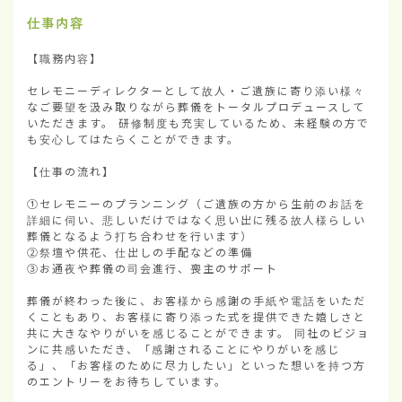
仕事内容
【職務内容】

セレモニーディレクターとして故人・ご遺族に寄り添い様々
なご要望を汲み取りながら葬儀をトータルプロデュースして
いただきます。 研修制度も充実しているため、未経験の方で
も安心してはたらくことができます。

【仕事の流れ】

①セレモニーのプランニング（ご遺族の方から生前のお話を
詳細に伺い、悲しいだけではなく思い出に残る故人様らしい
葬儀となるよう打ち合わせを行います）

②祭壇や供花、仕出しの手配などの準備

③お通夜や葬儀の司会進行、喪主のサポート

葬儀が終わった後に、お客様から感謝の手紙や電話をいただ
くこともあり、お客様に寄り添った式を提供できた嬉しさと
共に大きなやりがいを感じることができます。 同社のビジョ
ンに共感いただき、「感謝されることにやりがいを感じ
る」、「お客様のために尽力したい」といった想いを持つ方
のエントリーをお待ちしています。
