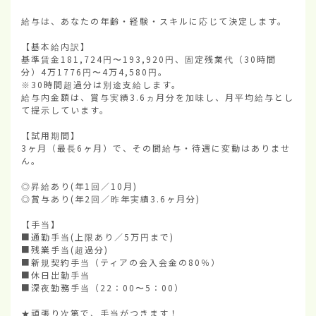
給与は、あなたの年齢・経験・スキルに応じて決定します。

【基本給内訳】

基準賃金181,724円〜193,920円、固定残業代（30時間
分）4万1776円〜4万4,580円。

※30時間超過分は別途支給します。

給与内金額は、賞与実績3.6ヵ月分を加味し、月平均給与とし
て提示しています。

【試用期間】

3ヶ月（最長6ヶ月）で、その間給与・待遇に変動はありませ
ん。

◎昇給あり(年1回／10月)

◎賞与あり(年2回／昨年実績3.6ヶ月分)

【手当】

■通勤手当(上限あり／5万円まで)

■残業手当(超過分)

■新規契約手当（ティアの会入会金の80％）

■休日出勤手当

■深夜勤務手当（22：00〜5：00）

★頑張り次第で、手当がつきます！
