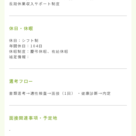
長期休業収入サポート制度
休日・休暇
休日：シフト制

年間休日：104日

休暇制度：慶弔休暇、有給休暇

補足情報：
選考フロー
書類選考→適性検査→面接（1回） ・健康診断→内定
面接関連事項・予定地
-