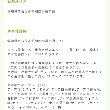
勤務地住所
愛知県名古屋市昭和区御器所通
勤務地詳細
愛知県名古屋市昭和区御器所通2-26

※名古屋市＋名古屋市近郊のエリア＋三重（四日市・桑名）
の直営会館へ行っていただきます。

出勤会館は居住地を考慮致しますが、出勤会館が含まれるエ
リア内にある会館へ応援に行く機会があります。

割合は、出勤会館が1割くらいで、ほとんどの対応が出勤して
から会館を移動して対応いただくことになります。

▼対象となるエリア詳細

ティア稲沢,ティア北名古屋,ティア西枇杷島,ティア清須古城,
ティア新清洲,ティア小牧中央,ティア豊山,ティア味美,ティア
春日井,ティア如意申,ティア黒川,ティア黒川東館,ティア大
幸,ティア浄心,ティア栄生,ティア覚王山,ティア守山,ティア
幸心,ティア四軒家,ティア千代田橋
