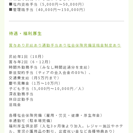
■社内資格手当（5,000円〜50,000円）

■管理職手当（40,000円〜150,000円）
待遇・福利厚生
賞与あり
昇給あり
通勤手当あり
社会保険完備
退職金制度あり
昇給年1回（10月）

賞与年2回（6・12月）

時間外勤務手当（みなし時間超過分を支給） 

新規契約手当（ティアの会入会金の80％）、

交通費支給（月5万円まで）

慶弔見舞金（1万〜10万円）

子ども手当（5,000円〜10,000円／人）

深夜勤務手当

休日出勤手当

退職金

各種社会保険完備（雇用・労災・健康・厚生年金）

車通勤可（駐車場完備）

福利厚生倶楽部（入社3ヶ月後より加入。レジャー施設やホテ
ル、育児介護用品の割引、出産祝い金など各種特典あり）
