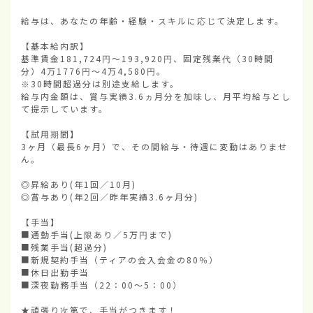
給与は、あなたの年齢・経験・スキルに応じて決定します。

【基本給内訳】

基準賃金181,724円〜193,920円、固定残業代（30時間
分）4万1776円〜4万4,580円。

※30時間超過分は別途支給します。

給与内金額は、賞与実績3.6ヵ月分を加味し、月平均給与とし
て提示しています。

【試用期間】

3ヶ月（最長6ヶ月）で、その間給与・待遇に変動はありませ
ん。

◎昇給あり(年1回／10月)

◎賞与あり(年2回／昨年実績3.6ヶ月分)

【手当】

■通勤手当(上限あり／5万円まで)

■残業手当(超過分)

■新規契約手当（ティアの会入会金の80％）

■休日出勤手当

■深夜勤務手当（22：00〜5：00）

★頑張り次第で、手当がつきます！
