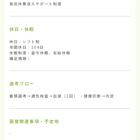
長期休業収入サポート制度
休日・休暇
休日：シフト制

年間休日：104日

休暇制度：慶弔休暇、有給休暇

補足情報：
選考フロー
書類選考→適性検査→面接（1回） ・健康診断→内定
面接関連事項・予定地
-