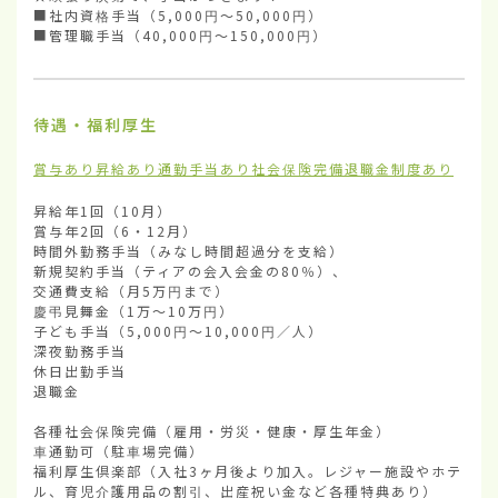
■社内資格手当（5,000円〜50,000円）

■管理職手当（40,000円〜150,000円）
待遇・福利厚生
賞与あり
昇給あり
通勤手当あり
社会保険完備
退職金制度あり
昇給年1回（10月）

賞与年2回（6・12月）

時間外勤務手当（みなし時間超過分を支給） 

新規契約手当（ティアの会入会金の80％）、

交通費支給（月5万円まで）

慶弔見舞金（1万〜10万円）

子ども手当（5,000円〜10,000円／人）

深夜勤務手当

休日出勤手当

退職金

各種社会保険完備（雇用・労災・健康・厚生年金）

車通勤可（駐車場完備）

福利厚生倶楽部（入社3ヶ月後より加入。レジャー施設やホテ
ル、育児介護用品の割引、出産祝い金など各種特典あり）
