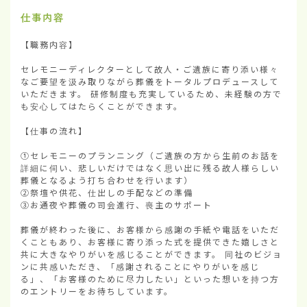
仕事内容
【職務内容】

セレモニーディレクターとして故人・ご遺族に寄り添い様々
なご要望を汲み取りながら葬儀をトータルプロデュースして
いただきます。 研修制度も充実しているため、未経験の方で
も安心してはたらくことができます。

【仕事の流れ】

①セレモニーのプランニング（ご遺族の方から生前のお話を
詳細に伺い、悲しいだけではなく思い出に残る故人様らしい
葬儀となるよう打ち合わせを行います）

②祭壇や供花、仕出しの手配などの準備

③お通夜や葬儀の司会進行、喪主のサポート

葬儀が終わった後に、お客様から感謝の手紙や電話をいただ
くこともあり、お客様に寄り添った式を提供できた嬉しさと
共に大きなやりがいを感じることができます。 同社のビジョ
ンに共感いただき、「感謝されることにやりがいを感じ
る」、「お客様のために尽力したい」といった想いを持つ方
のエントリーをお待ちしています。
