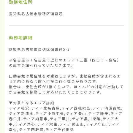
勤務地住所
愛知県名古屋市瑞穂区彌富通
勤務地詳細
愛知県名古屋市瑞穂区彌富通5-7

※名古屋市＋名古屋市近郊のエリア＋三重（四日市・桑名）
の直営会館へ行っていただきます。

出勤会館は居住地を考慮致しますが、出勤会館が含まれるエ
リア内にある会館へ応援に行く機会があります。

割合は、出勤会館が1割くらいで、ほとんどの対応が出勤して
から会館を移動して対応いただくことになります。

▼対象となるエリア詳細

ティア稲沢,ティア北名古屋,ティア西枇杷島,ティア清須古城,
ティア新清洲,ティア小牧中央,ティア豊山,ティア味美,ティア
春日井,ティア如意申,ティア黒川,ティア黒川東館,ティア大
幸,ティア浄心,ティア栄生,ティア覚王山,ティア守山,ティア
幸心,ティア四軒家,ティア千代田橋
