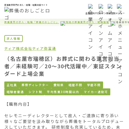
葬儀業界専門の求人・就職・転職支援サイト
企業様向け
ログイン
新規登録
メニュー
葬儀業界の求人・転職「葬儀のおしごと」
愛知県の葬儀業界の求人・転職情報
（名古屋市
求人情報
ティア株式会社
ティア弥富通
（名古屋市瑞穂区）お葬式に関わる運営担当
者／未経験可／20〜30代活躍中／東証スタン
ダード上場企業
正社員
葬祭ディレクター
愛知県
経歴不問
学歴不問
経験者優遇
シフト制
平均残業30時間以内
マイカー通勤可
【職務内容】

セレモニーディレクターとして故人・ご遺族に寄り添い
様々なご要望を汲み取りながら葬儀をトータルプロデュー
スしていただきます。 研修制度も充実しているため、未