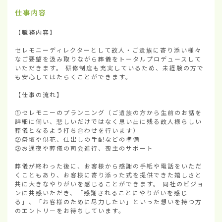
仕事内容
【職務内容】

セレモニーディレクターとして故人・ご遺族に寄り添い様々
なご要望を汲み取りながら葬儀をトータルプロデュースして
いただきます。 研修制度も充実しているため、未経験の方で
も安心してはたらくことができます。

【仕事の流れ】

①セレモニーのプランニング（ご遺族の方から生前のお話を
詳細に伺い、悲しいだけではなく思い出に残る故人様らしい
葬儀となるよう打ち合わせを行います）

②祭壇や供花、仕出しの手配などの準備

③お通夜や葬儀の司会進行、喪主のサポート

葬儀が終わった後に、お客様から感謝の手紙や電話をいただ
くこともあり、お客様に寄り添った式を提供できた嬉しさと
共に大きなやりがいを感じることができます。 同社のビジョ
ンに共感いただき、「感謝されることにやりがいを感じ
る」、「お客様のために尽力したい」といった想いを持つ方
のエントリーをお待ちしています。
