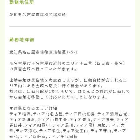
勤務地住所
愛知県名古屋市瑞穂区瑞穂通
勤務地詳細
愛知県名古屋市瑞穂区瑞穂通7-5-1

※名古屋市＋名古屋市近郊のエリア＋三重（四日市・桑名）
の直営会館へ行っていただきます。

出勤会館は居住地を考慮致しますが、出勤会館が含まれるエ
リア内にある会館へ応援に行く機会があります。

割合は、出勤会館が1割くらいで、ほとんどの対応が出勤して
から会館を移動して対応いただくことになります。

▼対象となるエリア詳細

ティア稲沢,ティア北名古屋,ティア西枇杷島,ティア清須古城,
ティア新清洲,ティア小牧中央,ティア豊山,ティア味美,ティア
春日井,ティア如意申,ティア黒川,ティア黒川東館,ティア大
幸,ティア浄心,ティア栄生,ティア覚王山,ティア守山,ティア
幸心,ティア四軒家,ティア千代田橋
