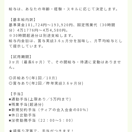
給与は、あなたの年齢・経験・スキルに応じて決定します。

【基本給内訳】

基準賃金181,724円〜193,920円、固定残業代（30時間
分）4万1776円〜4万4,580円。

※30時間超過分は別途支給します。

給与内金額は、賞与実績3.6ヵ月分を加味し、月平均給与とし
て提示しています。

【試用期間】

3ヶ月（最長6ヶ月）で、その間給与・待遇に変動はありませ
ん。

◎昇給あり(年1回／10月)

◎賞与あり(年2回／昨年実績3.6ヶ月分)

【手当】

■通勤手当(上限あり／5万円まで)

■残業手当(超過分)

■新規契約手当（ティアの会入会金の80％）

■休日出勤手当

■深夜勤務手当（22：00〜5：00）

★頑張り次第で、手当がつきます！
