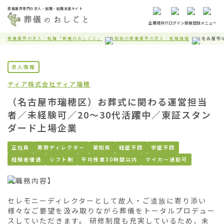
葬儀業界専門の求人・就職・転職支援サイト
企業様向け
ログイン
新規登録
メニュー
葬儀業界の求人・転職「葬儀のおしごと」
愛知県の葬儀業界の求人・転職情報
（名古屋市
求人情報
ティア株式会社
ティア瑞穂
（名古屋市瑞穂区）お葬式に関わる運営担当
者／未経験可／20〜30代活躍中／東証スタン
ダード上場企業
正社員
葬祭ディレクター
愛知県
経歴不問
学歴不問
経験者優遇
シフト制
平均残業30時間以内
マイカー通勤可
【職務内容】

セレモニーディレクターとして故人・ご遺族に寄り添い
様々なご要望を汲み取りながら葬儀をトータルプロデュー
スしていただきます。 研修制度も充実しているため、未