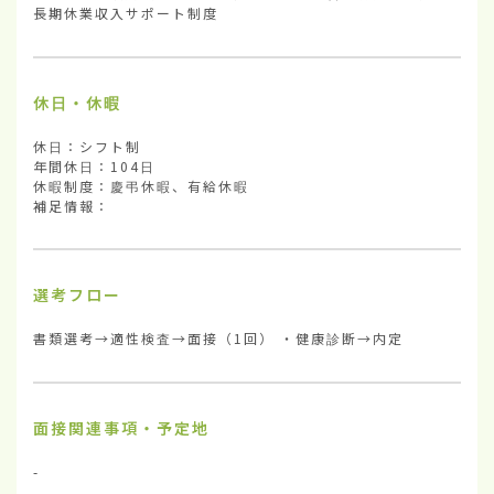
長期休業収入サポート制度
休日・休暇
休日：シフト制

年間休日：104日

休暇制度：慶弔休暇、有給休暇

補足情報：
選考フロー
書類選考→適性検査→面接（1回） ・健康診断→内定
面接関連事項・予定地
-