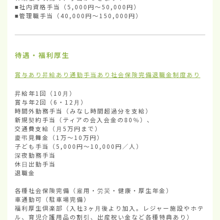
■社内資格手当（5,000円〜50,000円）

■管理職手当（40,000円〜150,000円）
待遇・福利厚生
賞与あり
昇給あり
通勤手当あり
社会保険完備
退職金制度あり
昇給年1回（10月）

賞与年2回（6・12月）

時間外勤務手当（みなし時間超過分を支給） 

新規契約手当（ティアの会入会金の80％）、

交通費支給（月5万円まで）

慶弔見舞金（1万〜10万円）

子ども手当（5,000円〜10,000円／人）

深夜勤務手当

休日出勤手当

退職金

各種社会保険完備（雇用・労災・健康・厚生年金）

車通勤可（駐車場完備）

福利厚生倶楽部（入社3ヶ月後より加入。レジャー施設やホテ
ル、育児介護用品の割引、出産祝い金など各種特典あり）
