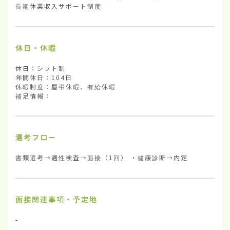
長期休業収入サポート制度
休日・休暇
休日：シフト制

年間休日：104日

休暇制度：慶弔休暇、有給休暇

補足情報：
選考フロー
書類選考→適性検査→面接（1回） ・健康診断→内定
面接関連事項・予定地
-