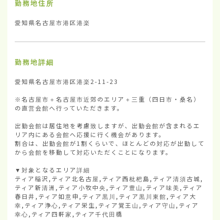
勤務地住所
愛知県名古屋市港区港楽
勤務地詳細
愛知県名古屋市港区港楽2-11-23

※名古屋市＋名古屋市近郊のエリア＋三重（四日市・桑名）
の直営会館へ行っていただきます。

出勤会館は居住地を考慮致しますが、出勤会館が含まれるエ
リア内にある会館へ応援に行く機会があります。

割合は、出勤会館が1割くらいで、ほとんどの対応が出勤して
から会館を移動して対応いただくことになります。

▼対象となるエリア詳細

ティア稲沢,ティア北名古屋,ティア西枇杷島,ティア清須古城,
ティア新清洲,ティア小牧中央,ティア豊山,ティア味美,ティア
春日井,ティア如意申,ティア黒川,ティア黒川東館,ティア大
幸,ティア浄心,ティア栄生,ティア覚王山,ティア守山,ティア
幸心,ティア四軒家,ティア千代田橋
