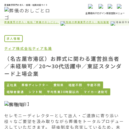
葬儀業界専門の求人・就職・転職支援サイト
企業様向け
ログイン
新規登録
メニュー
葬儀業界の求人・転職「葬儀のおしごと」
愛知県の葬儀業界の求人・転職情報
（名古屋市
求人情報
ティア株式会社
ティア名港
（名古屋市港区）お葬式に関わる運営担当者
／未経験可／20〜30代活躍中／東証スタンダ
ード上場企業
正社員
葬祭ディレクター
愛知県
経歴不問
学歴不問
経験者優遇
シフト制
平均残業30時間以内
マイカー通勤可
【職務内容】

セレモニーディレクターとして故人・ご遺族に寄り添い
様々なご要望を汲み取りながら葬儀をトータルプロデュー
スしていただきます。 研修制度も充実しているため、未