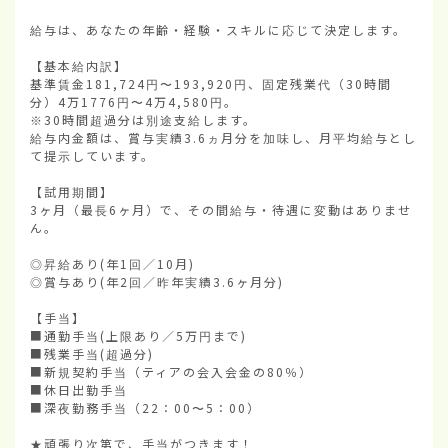
給与は、あなたの年齢・経験・スキルに応じて決定します。

【基本給内訳】

基準賃金181,724円〜193,920円、固定残業代（30時間
分）4万1776円〜4万4,580円。

※30時間超過分は別途支給します。

給与内金額は、賞与実績3.6ヵ月分を加味し、月平均給与とし
て提示しています。

【試用期間】

3ヶ月（最長6ヶ月）で、その間給与・待遇に変動はありませ
ん。

◎昇給あり(年1回／10月)

◎賞与あり(年2回／昨年実績3.6ヶ月分)

【手当】

■通勤手当(上限あり／5万円まで)

■残業手当(超過分)

■新規契約手当（ティアの会入会金の80％）

■休日出勤手当

■深夜勤務手当（22：00〜5：00）

★頑張り次第で、手当がつきます！
