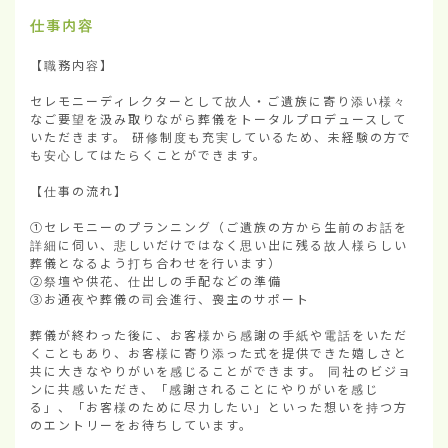
仕事内容
【職務内容】

セレモニーディレクターとして故人・ご遺族に寄り添い様々
なご要望を汲み取りながら葬儀をトータルプロデュースして
いただきます。 研修制度も充実しているため、未経験の方で
も安心してはたらくことができます。

【仕事の流れ】

①セレモニーのプランニング（ご遺族の方から生前のお話を
詳細に伺い、悲しいだけではなく思い出に残る故人様らしい
葬儀となるよう打ち合わせを行います）

②祭壇や供花、仕出しの手配などの準備

③お通夜や葬儀の司会進行、喪主のサポート

葬儀が終わった後に、お客様から感謝の手紙や電話をいただ
くこともあり、お客様に寄り添った式を提供できた嬉しさと
共に大きなやりがいを感じることができます。 同社のビジョ
ンに共感いただき、「感謝されることにやりがいを感じ
る」、「お客様のために尽力したい」といった想いを持つ方
のエントリーをお待ちしています。
