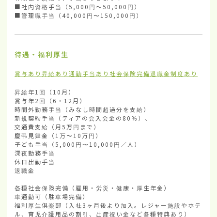
■社内資格手当（5,000円〜50,000円）

■管理職手当（40,000円〜150,000円）
待遇・福利厚生
賞与あり
昇給あり
通勤手当あり
社会保険完備
退職金制度あり
昇給年1回（10月）

賞与年2回（6・12月）

時間外勤務手当（みなし時間超過分を支給） 

新規契約手当（ティアの会入会金の80％）、

交通費支給（月5万円まで）

慶弔見舞金（1万〜10万円）

子ども手当（5,000円〜10,000円／人）

深夜勤務手当

休日出勤手当

退職金

各種社会保険完備（雇用・労災・健康・厚生年金）

車通勤可（駐車場完備）

福利厚生倶楽部（入社3ヶ月後より加入。レジャー施設やホテ
ル、育児介護用品の割引、出産祝い金など各種特典あり）
