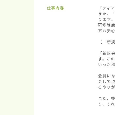
仕事内容
「ティア
また、
ります。
研修制
方も安心
【「新規
「新規
す。こ
いった様
会員に
会して
るやり
また、
り、そ