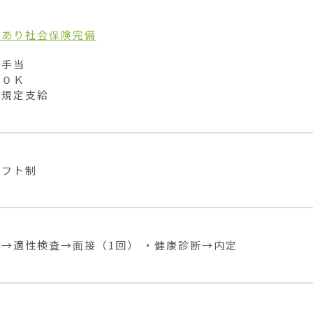
当あり
社会保険完備
手当

ＯＫ

費規定支給
シフト制
→適性検査→面接（1回） ・健康診断→内定