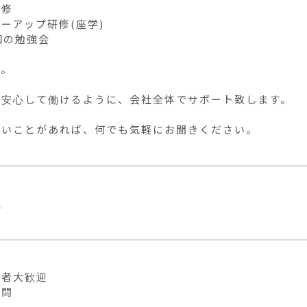
修

ーアップ研修(座学)

回の勉強会

。

安心して働けるように、会社全体でサポート致します。

ないことがあれば、何でも気軽にお聞きください。
業
者大歓迎

不問