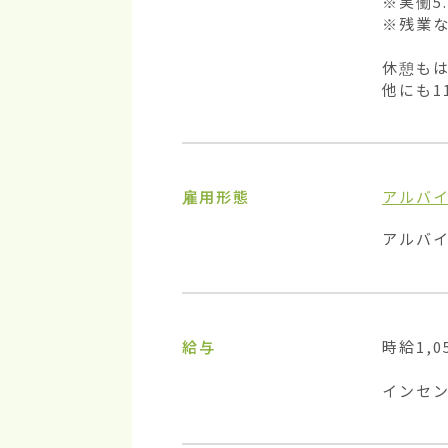
※実働5.
※残業な
休憩もは
他にも1
雇用形態
アルバ
アルバ
給与
時給1,05
インセ