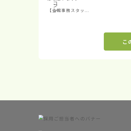
【会館事務スタッ...
こ