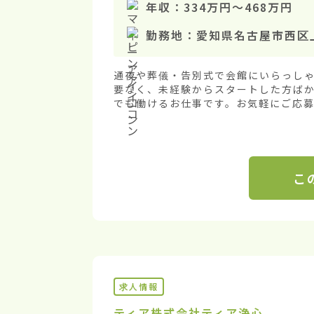
年収：
334万円
〜
468万円
勤務地：
愛知県名古屋市西区
通夜や葬儀・告別式で会館にいらっし
要なく、未経験からスタートした方ば
でも働けるお仕事です。お気軽にご応募く
こ
求人情報
ティア株式会社
ティア浄心