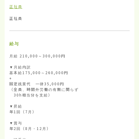
正社員
正社員
給与
月給 210,000～300,000円

▼月給内訳

基本給175,000～260,000円

+

固定残業代　一律35,000円

（全員、時間外労働の有無に関らず

　30h相当分を支給）

▼昇給　

年1回（7月）

▼賞与　

年2回（8月・12月）
