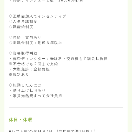
◇互助会加入でインセンティブ

◇人事考課制度

◇職能給制度

◇昇給・賞与あり

◇退職金制度：勤続３年以上

◇資格取得補助

・葬祭ディレクター：受験料・交通費も全額会社負担

※不合格でも２回まで支給

・大型免許：全額負担

※規定あり

◇転勤した方には

・借り上げ社宅あり

・家賃光熱費すべて会社負担
休日・休暇
■シフト制:公休日月7日　(交代制で週1日以上) 　
