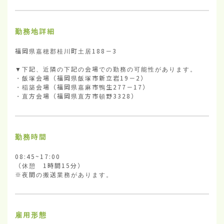
勤務地詳細
福岡県嘉穂郡桂川町土居188－3

▼下記、近隣の下記の会場での勤務の可能性があります。

・飯塚会場（福岡県飯塚市新立岩19－2）

・稲築会場（福岡県嘉麻市鴨生277－17）

・直方会場（福岡県直方市頓野3328）
勤務時間
08:45~17:00

（休憩　1時間15分）

※夜間の搬送業務があります。
雇用形態