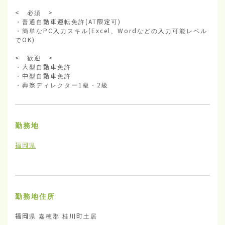
<　必須　>

・普通自動車運転免許(AT限定可)

・簡単なPC入力スキル(Excel、Wordなどの入力可能レベル
でOK)

<　歓迎　>

・大型自動車免許

・中型自動車免許

・葬祭ディレクター1級・2級
勤務地
福岡県
勤務地住所
福岡県 嘉穂郡 桂川町土居