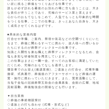
い出に残るご葬儀をつくりあげる仕事です。

誰もが必ず訪れる最後のお別れの場に立ち会うことは、大き
な責任が伴うことであり、究極のサービス業と言えます。

心からのおもてなしをこめて、人生でもっとも印象的な時間
をつくる仕事。ここでの仕事は、きっとあなた自身を、大き
く成長させてくれるはずです。

■具体的な業務内容

打合せや準備、ご案内、祭壇や装花などの空間づくりにいた
るまで、葬儀に関わるすべてに携わり、故人様への想いをか
たちにするのが葬祭ディレクターの仕事です。

知識と人間性を兼ね備えた葬祭ディレクターとなるため、会
社も多彩な研修制度を用意しています。

この仕事はまさに一期一会。すべてのお客様に満足していた
だくため、究極のおもてなしを追求します。

寝台車でのお迎え(搬送業務)、ご遺族との打合せ、式場準備
撤収、式典進行、葬儀後のアフターサポートなど葬儀の運
営・施行に携わっていただきます。また、営業活動として、
当社子会社の冠婚葬祭互助会の会員募集、会館の広報、地域
貢献活動、葬儀勉強会の開催なども行います。

▼担当業務

◇葬儀の事前相談受付

◇遺族との打ち合わせ (式場・形式など)

┗ここで故人さまについてヒアリングし
