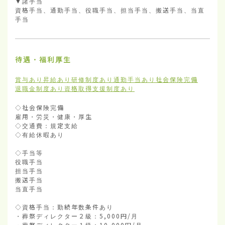
▼諸手当

資格手当、通勤手当、役職手当、担当手当、搬送手当、当直
手当
待遇・福利厚生
賞与あり
昇給あり
研修制度あり
通勤手当あり
社会保険完備
退職金制度あり
資格取得支援制度あり
◇社会保険完備

雇用・労災・健康・厚生

◇交通費：規定支給

◇有給休暇あり

◇手当等

役職手当

担当手当

搬送手当

当直手当

◇資格手当：勤続年数条件あり

・葬祭ディレクター２級：5,000円/月

・葬祭ディレクター１級：10,000円/月
