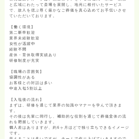
と広域にわたって斎場を展開し、地元に根付いたサービス
で、故人を偲ぶ尊く厳かなご葬儀を真心込めてお手伝いさせ
ていただいております。

【働く環境】

第二新卒歓迎

業界未経験歓迎

女性が活躍中

経験不問

産休・育休取得実績あり

研修制度が充実

【職場の雰囲気】

協調性がある

お客様との対話は多い

中途入社5割以上

【入社後の流れ】

まずは、研修を通じて業界の知識やマナーを学んで頂きま
す。

その後は先輩に同行し、補助的な役割を通じて葬儀全体の流
れを把握していきます。

個人差はありますが、約6ヶ月ほどで独り立ちできるイメージ
です。

覚えることは多いですが、チームで作り上げていきますので