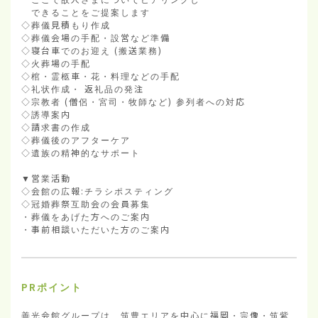
　できることをご提案します

◇葬儀見積もり作成

◇葬儀会場の手配・設営など準備

◇寝台車でのお迎え (搬送業務)

◇火葬場の手配

◇棺・霊柩車・花・料理などの手配

◇礼状作成・ 返礼品の発注

◇宗教者 (僧侶・宮司・牧師など) 参列者への対応

◇誘導案内

◇請求書の作成

◇葬儀後のアフターケア

◇遺族の精神的なサポート

▼営業活動

◇会館の広報:チラシポスティング

◇冠婚葬祭互助会の会員募集

・葬儀をあげた方へのご案内

・事前相談いただいた方のご案内
PRポイント
善光会館グループは、筑豊エリアを中心に福岡・宗像・筑紫