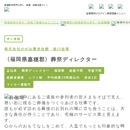
葬儀業界専門の求人・就職・転職支援サイト
企業様向け
ログイン
新規登録
メニュー
葬儀業界の求人・転職「葬儀のおしごと」
福岡県の葬儀業界の求人・転職情報
（福岡県嘉
求人情報
株式会社のがみ
善光会館 桂川会場
（福岡県嘉穂郡）葬祭ディレクター
正社員
葬祭ディレクター
福岡県
経歴不問
学歴不問
経験者優遇
シフト制
平均残業20時間以内
週休2日
マイカー通勤可
悲しみの中にあるご遺族や参列者の皆さまをそばで支え、
思い出に残るご葬儀をつくりあげる仕事です。

誰もが必ず訪れる最後のお別れの場に立ち会うことは、大
きな責任が伴うことであり、究極のサービス業と言えま
す。

心からのおもてなしをこめて、人生でもっとも印象的な時