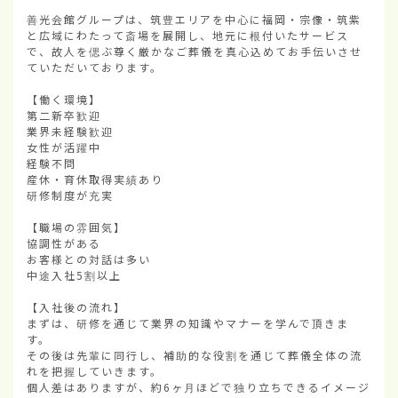
善光会館グループは、筑豊エリアを中心に福岡・宗像・筑紫
と広域にわたって斎場を展開し、地元に根付いたサービス
で、故人を偲ぶ尊く厳かなご葬儀を真心込めてお手伝いさせ
ていただいております。

【働く環境】

第二新卒歓迎

業界未経験歓迎

女性が活躍中

経験不問

産休・育休取得実績あり

研修制度が充実

【職場の雰囲気】

協調性がある

お客様との対話は多い

中途入社5割以上

【入社後の流れ】

まずは、研修を通じて業界の知識やマナーを学んで頂きま
す。

その後は先輩に同行し、補助的な役割を通じて葬儀全体の流
れを把握していきます。

個人差はありますが、約6ヶ月ほどで独り立ちできるイメージ