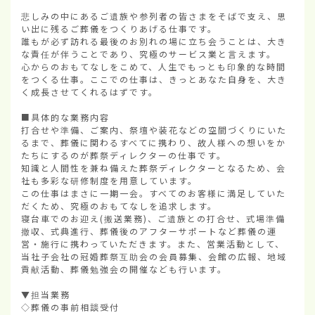
悲しみの中にあるご遺族や参列者の皆さまをそばで支え、思
い出に残るご葬儀をつくりあげる仕事です。

誰もが必ず訪れる最後のお別れの場に立ち会うことは、大き
な責任が伴うことであり、究極のサービス業と言えます。

心からのおもてなしをこめて、人生でもっとも印象的な時間
をつくる仕事。ここでの仕事は、きっとあなた自身を、大き
く成長させてくれるはずです。

■具体的な業務内容

打合せや準備、ご案内、祭壇や装花などの空間づくりにいた
るまで、葬儀に関わるすべてに携わり、故人様への想いをか
たちにするのが葬祭ディレクターの仕事です。

知識と人間性を兼ね備えた葬祭ディレクターとなるため、会
社も多彩な研修制度を用意しています。

この仕事はまさに一期一会。すべてのお客様に満足していた
だくため、究極のおもてなしを追求します。

寝台車でのお迎え(搬送業務)、ご遺族との打合せ、式場準備
撤収、式典進行、葬儀後のアフターサポートなど葬儀の運
営・施行に携わっていただきます。また、営業活動として、
当社子会社の冠婚葬祭互助会の会員募集、会館の広報、地域
貢献活動、葬儀勉強会の開催なども行います。

▼担当業務

◇葬儀の事前相談受付
