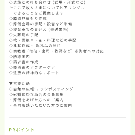
◇遺族との打ち合わせ (式場・形式など)

┗ここで故人さまについてヒアリングし

　できることをご提案します

◇葬儀見積もり作成

◇葬儀会場の手配・設営など準備

◇寝台車でのお迎え (搬送業務)

◇火葬場の手配

◇棺・霊柩車・花・料理などの手配

◇礼状作成・ 返礼品の発注

◇宗教者 (僧侶・宮司・牧師など) 参列者への対応

◇誘導案内

◇請求書の作成

◇葬儀後のアフターケア

◇遺族の精神的なサポート

▼営業活動

◇会館の広報:チラシポスティング

◇冠婚葬祭互助会の会員募集

・葬儀をあげた方へのご案内

・事前相談いただいた方のご案内
PRポイント