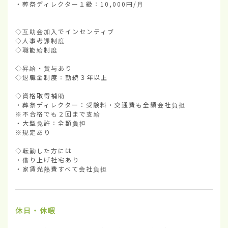
・葬祭ディレクター１級：10,000円/月

◇互助会加入でインセンティブ

◇人事考課制度

◇職能給制度

◇昇給・賞与あり

◇退職金制度：勤続３年以上

◇資格取得補助

・葬祭ディレクター：受験料・交通費も全額会社負担

※不合格でも２回まで支給

・大型免許：全額負担

※規定あり

◇転勤した方には

・借り上げ社宅あり

・家賃光熱費すべて会社負担
休日・休暇