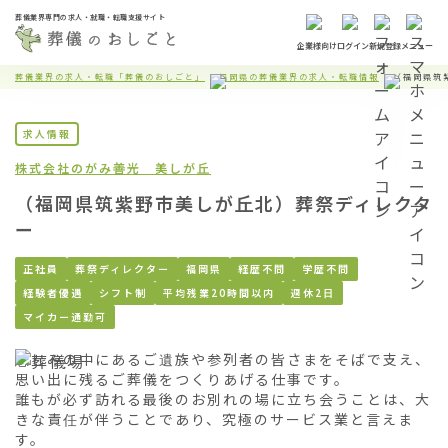
葬儀業界専門の求人・就職・転職支援サイト
企業様向け
ログイン
新規登録
メニュー
葬儀業界の求人・転職「葬儀のおしごと」
福岡県の葬儀業界の求人・転職情報
（福岡県筑
求人情報
株式会社のがみ
善光 美しが丘
（福岡県筑紫野市美しが丘北）葬祭ディレクタ
ー
正社員
葬祭ディレクター
福岡県
経歴不問
学歴不問
経験者優遇
シフト制
平均残業20時間以内
週休2日
マイカー通勤可
悲しみの中にあるご遺族や参列者の皆さまをそばで支え、
思い出に残るご葬儀をつくりあげる仕事です。

誰もが必ず訪れる最後のお別れの場に立ち会うことは、大
きな責任が伴うことであり、究極のサービス業と言えま
す。
