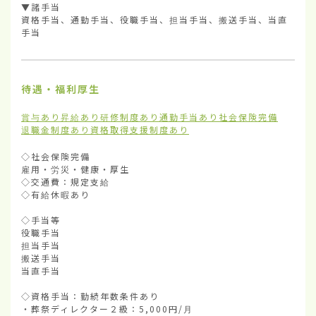
▼諸手当

資格手当、通勤手当、役職手当、担当手当、搬送手当、当直
手当
待遇・福利厚生
賞与あり
昇給あり
研修制度あり
通勤手当あり
社会保険完備
退職金制度あり
資格取得支援制度あり
◇社会保険完備

雇用・労災・健康・厚生

◇交通費：規定支給

◇有給休暇あり

◇手当等

役職手当

担当手当

搬送手当

当直手当

◇資格手当：勤続年数条件あり

・葬祭ディレクター２級：5,000円/月
