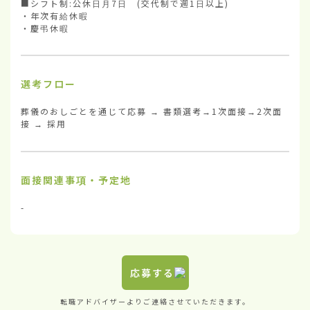
■シフト制:公休日月7日　(交代制で週1日以上) 　

・年次有給休暇

・慶弔休暇
選考フロー
葬儀のおしごとを通じて応募 → 書類選考→1次面接→2次面
接 → 採用
面接関連事項・予定地
-
応募する
転職アドバイザーよりご連絡させていただきます。