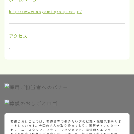
http://www.nogami-group.co.jp/
アクセス
-
葬儀のおしごとでは、葬儀業界で働きたい方の就職・転職活動をサポ
ートしています。全国の求人を取り扱っており、葬祭ディレクターや
セレモニースタッフ、フラワーマネジメント、湯灌師やエンバーマー
などの幅広い職種をご用意しています。もし気になる求人があれば、