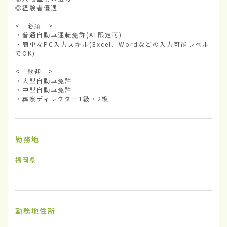
◎経験者優遇

<　必須　>

・普通自動車運転免許(AT限定可)

・簡単なPC入力スキル(Excel、Wordなどの入力可能レベル
でOK)

<　歓迎　>

・大型自動車免許

・中型自動車免許

・葬祭ディレクター1級・2級
勤務地
福岡県
勤務地住所