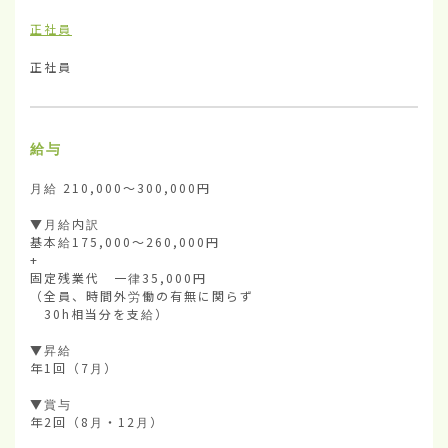
正社員
正社員
給与
月給 210,000～300,000円

▼月給内訳

基本給175,000～260,000円

+

固定残業代　一律35,000円

（全員、時間外労働の有無に関らず

　30h相当分を支給）

▼昇給　

年1回（7月）

▼賞与　

年2回（8月・12月）
