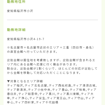
勤務地住所
愛知県稲沢市小沢
勤務地詳細
愛知県稲沢市小沢4-19-7

※名古屋市＋名古屋市近郊のエリア＋三重（四日市・桑名）
の直営会館へ行っていただきます。

出勤会館は居住地を考慮致しますが、出勤会館が含まれるエ
リア内にある会館へ応援に行く機会があります。

割合は、出勤会館が1割くらいで、ほとんどの対応が出勤して
から会館を移動して対応いただくことになります。

▼対象となるエリア詳細

ティア稲沢,ティア北名古屋,ティア西枇杷島,ティア清須古城,
ティア新清洲,ティア小牧中央,ティア豊山,ティア味美,ティア
春日井,ティア如意申,ティア黒川,ティア黒川東館,ティア大
幸,ティア浄心,ティア栄生,ティア覚王山,ティア守山,ティア
幸心,ティア四軒家,ティア千代田橋
