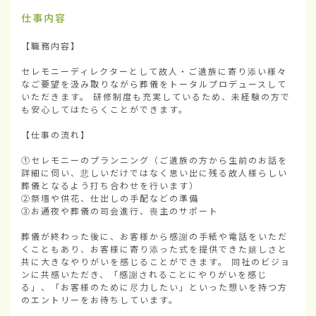
仕事内容
【職務内容】

セレモニーディレクターとして故人・ご遺族に寄り添い様々
なご要望を汲み取りながら葬儀をトータルプロデュースして
いただきます。 研修制度も充実しているため、未経験の方で
も安心してはたらくことができます。

【仕事の流れ】

①セレモニーのプランニング（ご遺族の方から生前のお話を
詳細に伺い、悲しいだけではなく思い出に残る故人様らしい
葬儀となるよう打ち合わせを行います）

②祭壇や供花、仕出しの手配などの準備

③お通夜や葬儀の司会進行、喪主のサポート

葬儀が終わった後に、お客様から感謝の手紙や電話をいただ
くこともあり、お客様に寄り添った式を提供できた嬉しさと
共に大きなやりがいを感じることができます。 同社のビジョ
ンに共感いただき、「感謝されることにやりがいを感じ
る」、「お客様のために尽力したい」といった想いを持つ方
のエントリーをお待ちしています。
