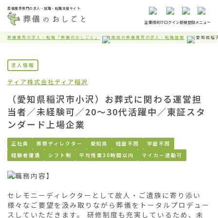
葬儀業界専門の求人・就職・転職支援サイト
企業様向け
ログイン
新規登録
メニュー
葬儀業界の求人・転職「葬儀のおしごと」
愛知県の葬儀業界の求人・転職情報
（愛知県稲
求人情報
ティア株式会社
ティア稲沢
（愛知県稲沢市小沢）お葬式に関わる運営担
当者／未経験可／20〜30代活躍中／東証スタ
ンダード上場企業
正社員
葬祭ディレクター
愛知県
経歴不問
学歴不問
経験者優遇
シフト制
平均残業30時間以内
マイカー通勤可
【職務内容】

セレモニーディレクターとして故人・ご遺族に寄り添い
様々なご要望を汲み取りながら葬儀をトータルプロデュー
スしていただきます。 研修制度も充実しているため、未