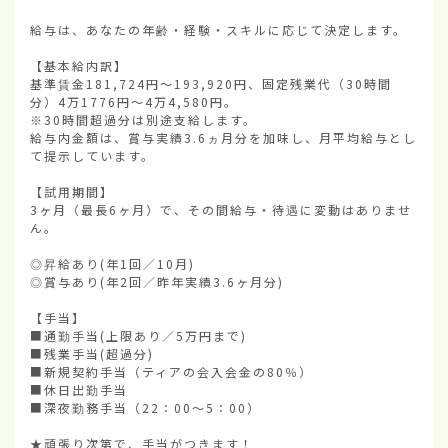
給与は、あなたの年齢・経験・スキルに応じて決定します。

【基本給内訳】

基準賃金181,724円〜193,920円、固定残業代（30時間
分）4万1776円〜4万4,580円。

※30時間超過分は別途支給します。

給与内金額は、賞与実績3.6ヵ月分を加味し、月平均給与とし
て提示しています。

【試用期間】

3ヶ月（最長6ヶ月）で、その間給与・待遇に変動はありませ
ん。

◎昇給あり(年1回／10月)

◎賞与あり(年2回／昨年実績3.6ヶ月分)

【手当】

■通勤手当(上限あり／5万円まで)

■残業手当(超過分)

■新規契約手当（ティアの会入会金の80％）

■休日出勤手当

■深夜勤務手当（22：00〜5：00）

★頑張り次第で、手当がつきます！
