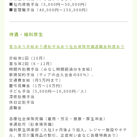
■社内資格手当（5,000円〜50,000円）

■管理職手当（40,000円〜150,000円）
待遇・福利厚生
賞与あり
昇給あり
通勤手当あり
社会保険完備
退職金制度あり
昇給年1回（10月）

賞与年2回（6・12月）

時間外勤務手当（みなし時間超過分を支給） 

新規契約手当（ティアの会入会金の80％）、

交通費支給（月5万円まで）

慶弔見舞金（1万〜10万円）

子ども手当（5,000円〜10,000円／人）

深夜勤務手当

休日出勤手当

退職金

各種社会保険完備（雇用・労災・健康・厚生年金）

車通勤可（駐車場完備）

福利厚生倶楽部（入社3ヶ月後より加入。レジャー施設やホテ
ル、育児介護用品の割引、出産祝い金など各種特典あり）
