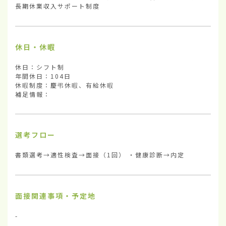
長期休業収入サポート制度
休日・休暇
休日：シフト制

年間休日：104日

休暇制度：慶弔休暇、有給休暇

補足情報：
選考フロー
書類選考→適性検査→面接（1回） ・健康診断→内定
面接関連事項・予定地
-