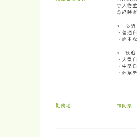
◎人物重
◎経験者
<　必須　
・普通自
・簡単な
<　歓迎　
・大型自
・中型自
・葬祭デ
勤務地
福岡県