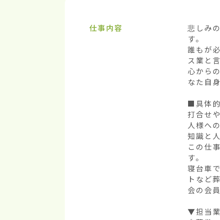
仕事内容
悲しみ
す。

誰もが
ス業と言
心から
なた自身
■具体的
打合せ
人様への
知識と
この仕
す。

寝台車
トなど
会の会
▼担当業