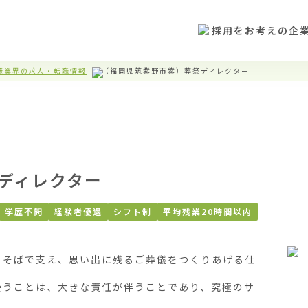
採用をお考えの企
儀業界の求人・転職情報
（福岡県筑紫野市紫）葬祭ディレクター
ディレクター
学歴不問
経験者優遇
シフト制
平均残業20時間以内
をそばで支え、思い出に残るご葬儀をつくりあげる仕
会うことは、大きな責任が伴うことであり、究極のサ