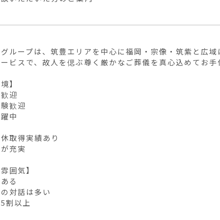
館グループは、筑豊エリアを中心に福岡・宗像・筑紫と広域
サービスで、故人を偲ぶ尊く厳かなご葬儀を真心込めてお手
境】

歓迎

験歓迎

躍中



休取得実績あり

が充実

雰囲気】

ある

の対話は多い

5割以上
