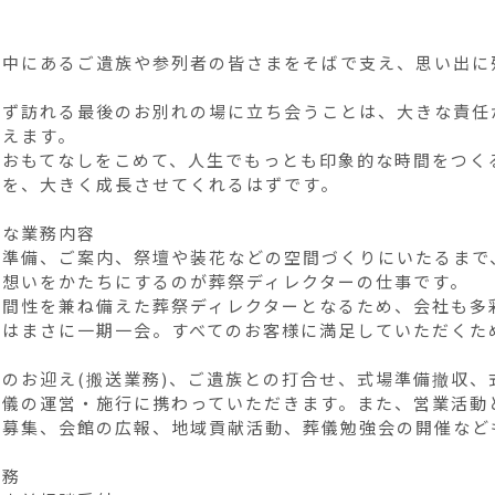
の中にあるご遺族や参列者の皆さまをそばで支え、思い出に
必ず訪れる最後のお別れの場に立ち会うことは、大きな責任
えます。

のおもてなしをこめて、人生でもっとも印象的な時間をつく
を、大きく成長させてくれるはずです。

な業務内容

や準備、ご案内、祭壇や装花などの空間づくりにいたるまで
想いをかたちにするのが葬祭ディレクターの仕事です。

人間性を兼ね備えた葬祭ディレクターとなるため、会社も多彩
事はまさに一期一会。すべてのお客様に満足していただくた
でのお迎え(搬送業務)、ご遺族との打合せ、式場準備撤収
葬儀の運営・施行に携わっていただきます。また、営業活動
員募集、会館の広報、地域貢献活動、葬儀勉強会の開催なども
務
