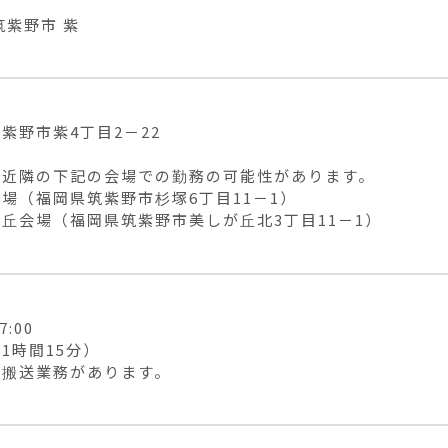
筑紫野市 紫
紫野市紫4丁目2－22

近隣の下記の会場での勤務の可能性があります。

場（福岡県筑紫野市杉塚6丁目11－1）

丘会場（福岡県筑紫野市美しが丘北3丁目11－1）
7:00

1時間15分）

の搬送業務があります。