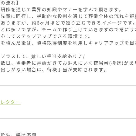
の流れ】

研修を通じて業界の知識やマナーを学んで頂きます。

は先輩に同行し、補助的な役割を通じて葬儀全体の流れを把握
ありますが、約6ヶ月ほどで独り立ちできるイメージです。
ことは多いですが、チームで作り上げていきますので常にサ
心してステップアップできる環境です。

を積んだ後は、資格取得制度を利用しキャリアアップを目指
プラスして、嬉しい手当支給あり♪/

数日、当番者に電話がきてお迎えにいく夜当番(搬送)があり
び出しがない場合は、待機手当が支給されます。
ィレクター
歓迎、学歴不問
