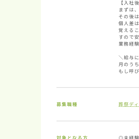
【入社後
まずは、
その後
個人差は
覚える
すので安
業務経験
＼給与に
月のうち
もし呼
募集職種
葬祭デ
対象となる方
◎未経験