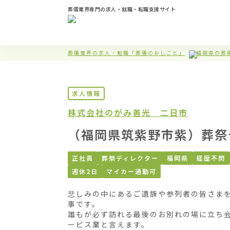
葬儀業界専門の求人・就職・転職支援サイト
葬儀業界の求人・転職「葬儀のおしごと」
福岡県の葬
求人情報
株式会社のがみ
善光 二日市
（福岡県筑紫野市紫）葬祭
正社員
葬祭ディレクター
福岡県
経歴不問
週休2日
マイカー通勤可
悲しみの中にあるご遺族や参列者の皆さま
事です。

誰もが必ず訪れる最後のお別れの場に立ち
ービス業と言えます。
