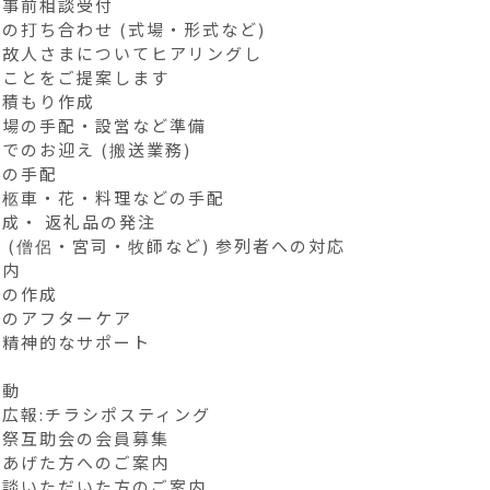
事前相談受付

の打ち合わせ (式場・形式など)

故人さまについてヒアリングし

ことをご提案します

積もり作成

場の手配・設営など準備

でのお迎え (搬送業務)

の手配

柩車・花・料理などの手配

成・ 返礼品の発注

 (僧侶・宮司・牧師など) 参列者への対応

内

の作成

のアフターケア

精神的なサポート

動

広報:チラシポスティング

祭互助会の会員募集

あげた方へのご案内

相談いただいた方のご案内