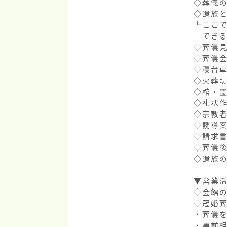
◇葬儀の
◇遺族と
┗ここで
　できる
◇葬儀見
◇葬儀会
◇寝台車
◇火葬場
◇棺・霊
◇礼状作
◇宗教者
◇誘導案
◇請求書
◇葬儀後
◇遺族の
▼営業活
◇会館の
◇冠婚葬
・葬儀を
・事前