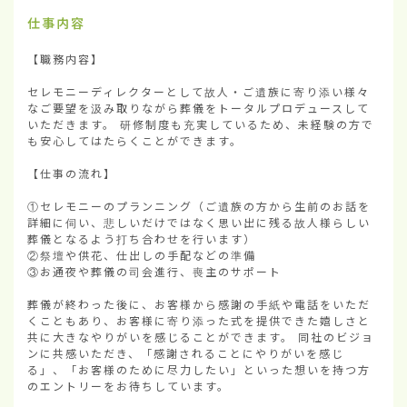
仕事内容
【職務内容】

セレモニーディレクターとして故人・ご遺族に寄り添い様々
なご要望を汲み取りながら葬儀をトータルプロデュースして
いただきます。 研修制度も充実しているため、未経験の方で
も安心してはたらくことができます。

【仕事の流れ】

①セレモニーのプランニング（ご遺族の方から生前のお話を
詳細に伺い、悲しいだけではなく思い出に残る故人様らしい
葬儀となるよう打ち合わせを行います）

②祭壇や供花、仕出しの手配などの準備

③お通夜や葬儀の司会進行、喪主のサポート

葬儀が終わった後に、お客様から感謝の手紙や電話をいただ
くこともあり、お客様に寄り添った式を提供できた嬉しさと
共に大きなやりがいを感じることができます。 同社のビジョ
ンに共感いただき、「感謝されることにやりがいを感じ
る」、「お客様のために尽力したい」といった想いを持つ方
のエントリーをお待ちしています。
