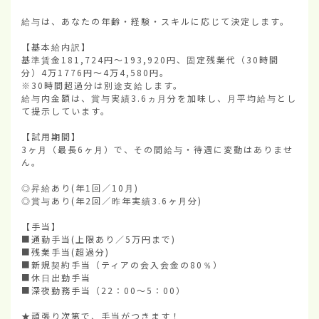
給与は、あなたの年齢・経験・スキルに応じて決定します。

【基本給内訳】

基準賃金181,724円〜193,920円、固定残業代（30時間
分）4万1776円〜4万4,580円。

※30時間超過分は別途支給します。

給与内金額は、賞与実績3.6ヵ月分を加味し、月平均給与とし
て提示しています。

【試用期間】

3ヶ月（最長6ヶ月）で、その間給与・待遇に変動はありませ
ん。

◎昇給あり(年1回／10月)

◎賞与あり(年2回／昨年実績3.6ヶ月分)

【手当】

■通勤手当(上限あり／5万円まで)

■残業手当(超過分)

■新規契約手当（ティアの会入会金の80％）

■休日出勤手当

■深夜勤務手当（22：00〜5：00）

★頑張り次第で、手当がつきます！
