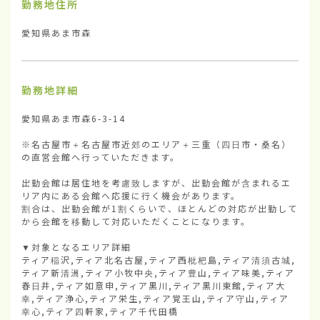
勤務地住所
愛知県あま市森
勤務地詳細
愛知県あま市森6-3-14

※名古屋市＋名古屋市近郊のエリア＋三重（四日市・桑名）
の直営会館へ行っていただきます。

出勤会館は居住地を考慮致しますが、出勤会館が含まれるエ
リア内にある会館へ応援に行く機会があります。

割合は、出勤会館が1割くらいで、ほとんどの対応が出勤して
から会館を移動して対応いただくことになります。

▼対象となるエリア詳細

ティア稲沢,ティア北名古屋,ティア西枇杷島,ティア清須古城,
ティア新清洲,ティア小牧中央,ティア豊山,ティア味美,ティア
春日井,ティア如意申,ティア黒川,ティア黒川東館,ティア大
幸,ティア浄心,ティア栄生,ティア覚王山,ティア守山,ティア
幸心,ティア四軒家,ティア千代田橋
