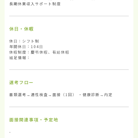
長期休業収入サポート制度
休日・休暇
休日：シフト制

年間休日：104日

休暇制度：慶弔休暇、有給休暇

補足情報：
選考フロー
書類選考→適性検査→面接（1回） ・健康診断→内定
面接関連事項・予定地
-