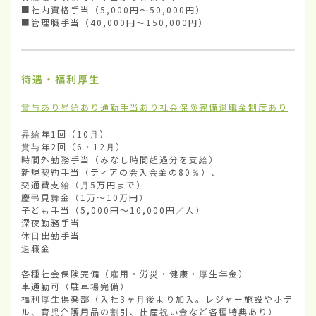
■社内資格手当（5,000円〜50,000円）

■管理職手当（40,000円〜150,000円）
待遇・福利厚生
賞与あり
昇給あり
通勤手当あり
社会保険完備
退職金制度あり
昇給年1回（10月）

賞与年2回（6・12月）

時間外勤務手当（みなし時間超過分を支給） 

新規契約手当（ティアの会入会金の80％）、

交通費支給（月5万円まで）

慶弔見舞金（1万〜10万円）

子ども手当（5,000円〜10,000円／人）

深夜勤務手当

休日出勤手当

退職金

各種社会保険完備（雇用・労災・健康・厚生年金）

車通勤可（駐車場完備）

福利厚生倶楽部（入社3ヶ月後より加入。レジャー施設やホテ
ル、育児介護用品の割引、出産祝い金など各種特典あり）
