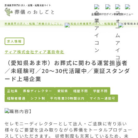
葬儀業界専門の求人・就職・転職支援サイト
企業様向け
ログイン
新規登録
メニュー
葬儀業界の求人・転職「葬儀のおしごと」
愛知県の葬儀業界の求人・転職情報
（愛知県あ
求人情報
ティア株式会社
ティア甚目寺北
（愛知県あま市）お葬式に関わる運営担当者
／未経験可／20〜30代活躍中／東証スタンダ
ード上場企業
正社員
葬祭ディレクター
愛知県
経歴不問
学歴不問
経験者優遇
シフト制
平均残業30時間以内
マイカー通勤可
【職務内容】

セレモニーディレクターとして故人・ご遺族に寄り添い
様々なご要望を汲み取りながら葬儀をトータルプロデュー
スしていただきます。 研修制度も充実しているため、未