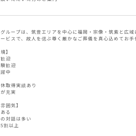
館グループは、筑豊エリアを中心に福岡・宗像・筑紫と広域
サービスで、故人を偲ぶ尊く厳かなご葬儀を真心込めてお手
境】

歓迎

験歓迎

躍中



休取得実績あり

が充実

雰囲気】

ある

の対話は多い

5割以上
