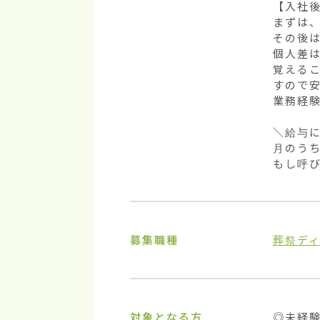
【入社後
まずは、
その後
個人差は
覚える
すので安
業務経験
＼給与に
月のうち
もし呼
募集職種
葬祭デ
対象となる方
◎未経験