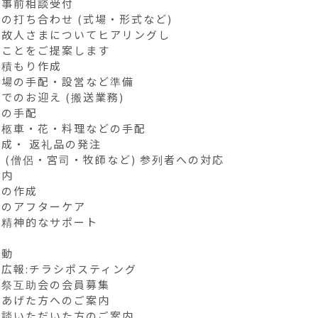
事前相談受付

の打ち合わせ (式場・形式など)

故人さまについてヒアリングし

ことをご提案します

積もり作成

場の手配・設営など準備

でのお迎え (搬送業務)

の手配

柩車・花・料理などの手配

成・ 返礼品の発注

 (僧侶・宮司・牧師など) 参列者への対応

内

の作成

のアフターケア

精神的なサポート

動

広報:チラシポスティング

祭互助会の会員募集

あげた方へのご案内

相談いただいた方のご案内