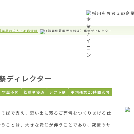
採用をお考えの企
儀業界の求人・転職情報
（福岡県筑紫野市杉塚）葬祭ディレクター
祭ディレクター
学歴不問
経験者優遇
シフト制
平均残業20時間以内
をそばで支え、思い出に残るご葬儀をつくりあげる仕
会うことは、大きな責任が伴うことであり、究極のサ