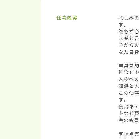
仕事内容
悲しみ
す。

誰もが
ス業と言
心から
なた自身
■具体的
打合せ
人様への
知識と
この仕
す。

寝台車
トなど
会の会
▼担当業