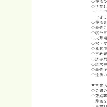
◇葬儀の
◇遺族と
┗ここで
　できる
◇葬儀見
◇葬儀会
◇寝台車
◇火葬場
◇棺・霊
◇礼状作
◇宗教者
◇誘導案
◇請求書
◇葬儀後
◇遺族の
▼営業活
◇会館の
◇冠婚葬
・葬儀を
・事前