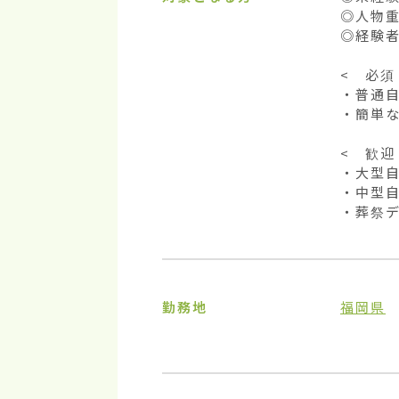
◎人物重
◎経験者
<　必須　
・普通自
・簡単な
<　歓迎　
・大型自
・中型自
・葬祭デ
勤務地
福岡県