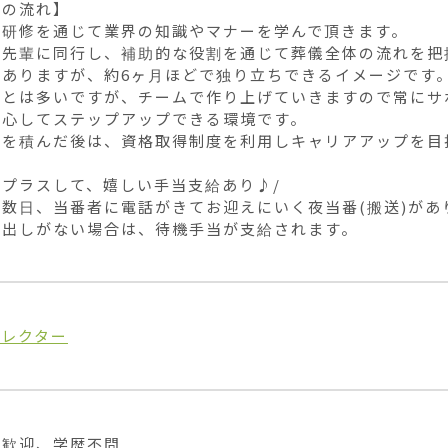
の流れ】

研修を通じて業界の知識やマナーを学んで頂きます。

は先輩に同行し、補助的な役割を通じて葬儀全体の流れを把握
ありますが、約6ヶ月ほどで独り立ちできるイメージです。
ことは多いですが、チームで作り上げていきますので常にサ
心してステップアップできる環境です。

を積んだ後は、資格取得制度を利用しキャリアアップを目指
プラスして、嬉しい手当支給あり♪/

数日、当番者に電話がきてお迎えにいく夜当番(搬送)があり
び出しがない場合は、待機手当が支給されます。
ィレクター
歓迎、学歴不問
