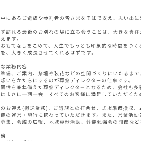
の中にあるご遺族や参列者の皆さまをそばで支え、思い出に
必ず訪れる最後のお別れの場に立ち会うことは、大きな責任
えます。

のおもてなしをこめて、人生でもっとも印象的な時間をつく
を、大きく成長させてくれるはずです。

な業務内容

や準備、ご案内、祭壇や装花などの空間づくりにいたるまで
想いをかたちにするのが葬祭ディレクターの仕事です。

人間性を兼ね備えた葬祭ディレクターとなるため、会社も多彩
事はまさに一期一会。すべてのお客様に満足していただくた
でのお迎え(搬送業務)、ご遺族との打合せ、式場準備撤収
葬儀の運営・施行に携わっていただきます。また、営業活動
員募集、会館の広報、地域貢献活動、葬儀勉強会の開催なども
務
