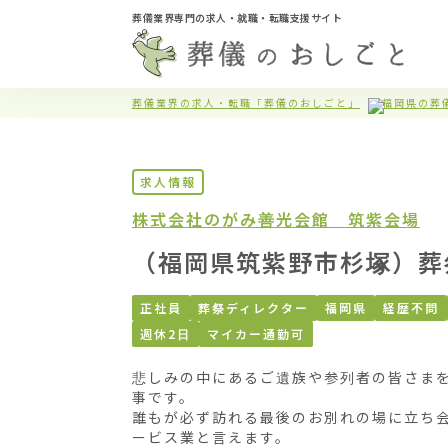
葬儀業界専門の求人・就職・転職支援サイト
葬儀業界の求人・転職「葬儀のおしごと」
福岡県の葬
求人情報
株式会社のがみ
善光会館 筑紫会場
（福岡県筑紫野市杉塚）葬
正社員
葬祭ディレクター
福岡県
経歴不問
週休2日
マイカー通勤可
悲しみの中にあるご遺族や参列者の皆さま
事です。

誰もが必ず訪れる最後のお別れの場に立ち
ービス業と言えます。
