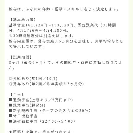
給与は、あなたの年齢・経験・スキルに応じて決定します。

【基本給内訳】

基準賃金181,724円〜193,920円、固定残業代（30時間
分）4万1776円〜4万4,580円。

※30時間超過分は別途支給します。

給与内金額は、賞与実績3.6ヵ月分を加味し、月平均給与とし
て提示しています。

【試用期間】

3ヶ月（最長6ヶ月）で、その間給与・待遇に変動はありませ
ん。

◎昇給あり(年1回／10月)

◎賞与あり(年2回／昨年実績3.6ヶ月分)

【手当】

■通勤手当(上限あり／5万円まで)

■残業手当(超過分)

■新規契約手当（ティアの会入会金の80％）

■休日出勤手当

■深夜勤務手当（22：00〜5：00）

★頑張り次第で、手当がつきます！
