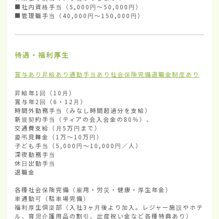
■社内資格手当（5,000円〜50,000円）

■管理職手当（40,000円〜150,000円）
待遇・福利厚生
賞与あり
昇給あり
通勤手当あり
社会保険完備
退職金制度あり
昇給年1回（10月）

賞与年2回（6・12月）

時間外勤務手当（みなし時間超過分を支給） 

新規契約手当（ティアの会入会金の80％）、

交通費支給（月5万円まで）

慶弔見舞金（1万〜10万円）

子ども手当（5,000円〜10,000円／人）

深夜勤務手当

休日出勤手当

退職金

各種社会保険完備（雇用・労災・健康・厚生年金）

車通勤可（駐車場完備）

福利厚生倶楽部（入社3ヶ月後より加入。レジャー施設やホテ
ル、育児介護用品の割引、出産祝い金など各種特典あり）
