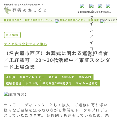
葬儀業界専門の求人・就職・転職支援サイト
企業様向け
ログイン
新規登録
メニュー
葬儀業界の求人・転職「葬儀のおしごと」
愛知県の葬儀業界の求人・転職情報
（名古屋市
求人情報
ティア株式会社
ティア浄心
（名古屋市西区）お葬式に関わる運営担当者
／未経験可／20〜30代活躍中／東証スタンダ
ード上場企業
正社員
葬祭ディレクター
愛知県
経歴不問
学歴不問
経験者優遇
シフト制
平均残業30時間以内
マイカー通勤可
【職務内容】

セレモニーディレクターとして故人・ご遺族に寄り添い
様々なご要望を汲み取りながら葬儀をトータルプロデュー
スしていただきます。 研修制度も充実しているため、未