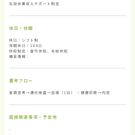
長期休業収入サポート制度
休日・休暇
休日：シフト制

年間休日：104日

休暇制度：慶弔休暇、有給休暇

補足情報：
選考フロー
書類選考→適性検査→面接（1回） ・健康診断→内定
面接関連事項・予定地
-