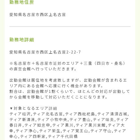
勤務地住所
愛知県名古屋市西区上名古屋
勤務地詳細
愛知県名古屋市西区上名古屋2-22-7

※名古屋市＋名古屋市近郊のエリア＋三重（四日市・桑名）
の直営会館へ行っていただきます。

出勤会館は居住地を考慮致しますが、出勤会館が含まれるエ
リア内にある会館へ応援に行く機会があります。

割合は、出勤会館が1割くらいで、ほとんどの対応が出勤して
から会館を移動して対応いただくことになります。

▼対象となるエリア詳細

ティア稲沢,ティア北名古屋,ティア西枇杷島,ティア清須古城,
ティア新清洲,ティア小牧中央,ティア豊山,ティア味美,ティア
春日井,ティア如意申,ティア黒川,ティア黒川東館,ティア大
幸,ティア浄心,ティア栄生,ティア覚王山,ティア守山,ティア
幸心,ティア四軒家,ティア千代田橋
