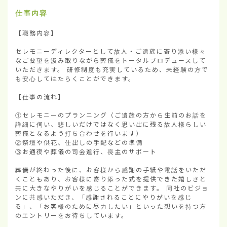
仕事内容
【職務内容】

セレモニーディレクターとして故人・ご遺族に寄り添い様々
なご要望を汲み取りながら葬儀をトータルプロデュースして
いただきます。 研修制度も充実しているため、未経験の方で
も安心してはたらくことができます。

【仕事の流れ】

①セレモニーのプランニング（ご遺族の方から生前のお話を
詳細に伺い、悲しいだけではなく思い出に残る故人様らしい
葬儀となるよう打ち合わせを行います）

②祭壇や供花、仕出しの手配などの準備

③お通夜や葬儀の司会進行、喪主のサポート

葬儀が終わった後に、お客様から感謝の手紙や電話をいただ
くこともあり、お客様に寄り添った式を提供できた嬉しさと
共に大きなやりがいを感じることができます。 同社のビジョ
ンに共感いただき、「感謝されることにやりがいを感じ
る」、「お客様のために尽力したい」といった想いを持つ方
のエントリーをお待ちしています。
