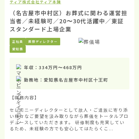
ティア株式会社
ティア本陣
（名古屋市中村区）お葬式に関わる運営担
当者／未経験可／20〜30代活躍中／東証
スタンダード上場企業
正社員
葬祭ディレクター
愛知県
年収：
334万円
〜
468万円
勤務地：
愛知県名古屋市中村区十王町
【職務内容】

セレモニーディレクターとして故人・ご遺族に寄り添
い様々なご要望を汲み取りながら葬儀をトータルプロ
デュースしていただきます。 研修制度も充実してい
るため、未経験の方でも安心してはたらくこ...