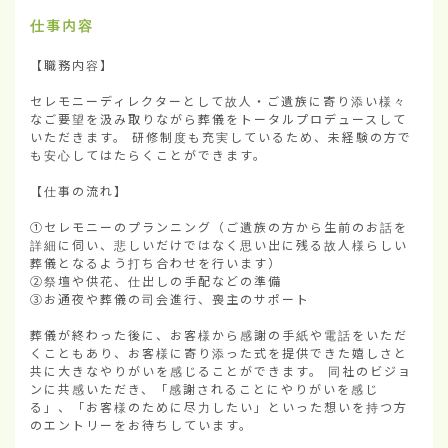
仕事内容
【職務内容】

セレモニーディレクターとして故人・ご遺族に寄り添い様々
なご要望を汲み取りながら葬儀をトータルプロデュースして
いただきます。 研修制度も充実しているため、未経験の方で
も安心してはたらくことができます。

【仕事の流れ】

①セレモニーのプランニング（ご遺族の方から生前のお話を
詳細に伺い、悲しいだけではなく思い出に残る故人様らしい
葬儀となるよう打ち合わせを行います）

②祭壇や供花、仕出しの手配などの準備

③お通夜や葬儀の司会進行、喪主のサポート

葬儀が終わった後に、お客様から感謝の手紙や電話をいただ
くこともあり、お客様に寄り添った式を提供できた嬉しさと
共に大きなやりがいを感じることができます。 同社のビジョ
ンに共感いただき、「感謝されることにやりがいを感じ
る」、「お客様のために尽力したい」といった想いを持つ方
のエントリーをお待ちしています。
