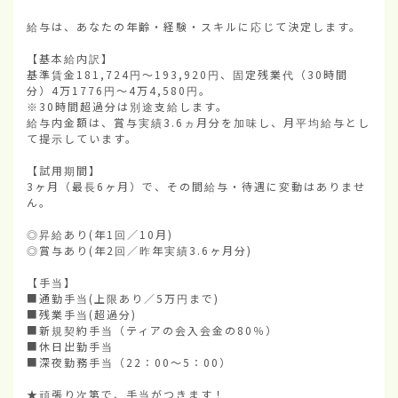
給与は、あなたの年齢・経験・スキルに応じて決定します。

【基本給内訳】

基準賃金181,724円〜193,920円、固定残業代（30時間
分）4万1776円〜4万4,580円。

※30時間超過分は別途支給します。

給与内金額は、賞与実績3.6ヵ月分を加味し、月平均給与とし
て提示しています。

【試用期間】

3ヶ月（最長6ヶ月）で、その間給与・待遇に変動はありませ
ん。

◎昇給あり(年1回／10月)

◎賞与あり(年2回／昨年実績3.6ヶ月分)

【手当】

■通勤手当(上限あり／5万円まで)

■残業手当(超過分)

■新規契約手当（ティアの会入会金の80％）

■休日出勤手当

■深夜勤務手当（22：00〜5：00）

★頑張り次第で、手当がつきます！
