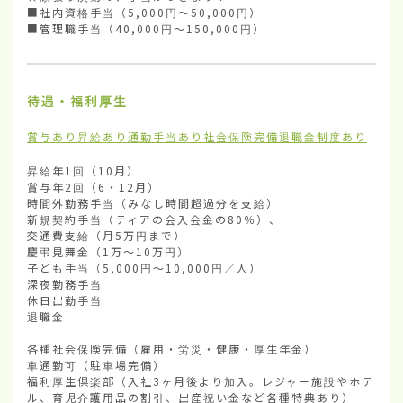
■社内資格手当（5,000円〜50,000円）

■管理職手当（40,000円〜150,000円）
待遇・福利厚生
賞与あり
昇給あり
通勤手当あり
社会保険完備
退職金制度あり
昇給年1回（10月）

賞与年2回（6・12月）

時間外勤務手当（みなし時間超過分を支給） 

新規契約手当（ティアの会入会金の80％）、

交通費支給（月5万円まで）

慶弔見舞金（1万〜10万円）

子ども手当（5,000円〜10,000円／人）

深夜勤務手当

休日出勤手当

退職金

各種社会保険完備（雇用・労災・健康・厚生年金）

車通勤可（駐車場完備）

福利厚生倶楽部（入社3ヶ月後より加入。レジャー施設やホテ
ル、育児介護用品の割引、出産祝い金など各種特典あり）
