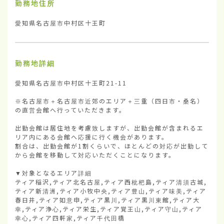
勤務地住所
愛知県名古屋市中村区十王町
勤務地詳細
愛知県名古屋市中村区十王町21-11

※名古屋市＋名古屋市近郊のエリア＋三重（四日市・桑名）
の直営会館へ行っていただきます。

出勤会館は居住地を考慮致しますが、出勤会館が含まれるエ
リア内にある会館へ応援に行く機会があります。

割合は、出勤会館が1割くらいで、ほとんどの対応が出勤して
から会館を移動して対応いただくことになります。

▼対象となるエリア詳細

ティア稲沢,ティア北名古屋,ティア西枇杷島,ティア清須古城,
ティア新清洲,ティア小牧中央,ティア豊山,ティア味美,ティア
春日井,ティア如意申,ティア黒川,ティア黒川東館,ティア大
幸,ティア浄心,ティア栄生,ティア覚王山,ティア守山,ティア
幸心,ティア四軒家,ティア千代田橋
