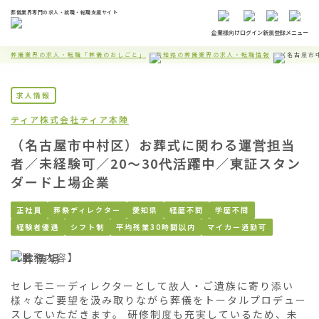
葬儀業界専門の求人・就職・転職支援サイト
企業様向け
ログイン
新規登録
メニュー
葬儀業界の求人・転職「葬儀のおしごと」
愛知県の葬儀業界の求人・転職情報
（名古屋市
求人情報
ティア株式会社
ティア本陣
（名古屋市中村区）お葬式に関わる運営担当
者／未経験可／20〜30代活躍中／東証スタン
ダード上場企業
正社員
葬祭ディレクター
愛知県
経歴不問
学歴不問
経験者優遇
シフト制
平均残業30時間以内
マイカー通勤可
【職務内容】

セレモニーディレクターとして故人・ご遺族に寄り添い
様々なご要望を汲み取りながら葬儀をトータルプロデュー
スしていただきます。 研修制度も充実しているため、未