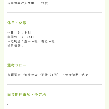
長期休業収入サポート制度
休日・休暇
休日：シフト制

年間休日：104日

休暇制度：慶弔休暇、有給休暇

補足情報：
選考フロー
書類選考→適性検査→面接（1回） ・健康診断→内定
面接関連事項・予定地
-