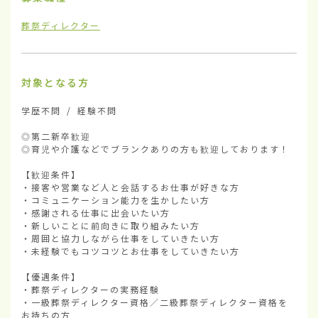
葬祭ディレクター
対象となる方
学歴不問 / 経験不問

◎第二新卒歓迎

◎育児や介護などでブランクありの方も歓迎しております！

【歓迎条件】

・接客や営業など人と会話するお仕事が好きな方

・コミュニケーション能力を生かしたい方

・感謝される仕事に出会いたい方

・新しいことに前向きに取り組みたい方

・周囲と協力しながら仕事をしていきたい方

・未経験でもコツコツとお仕事をしていきたい方

【優遇条件】

・葬祭ディレクターの実務経験

・一級葬祭ディレクター資格／二級葬祭ディレクター資格を
お持ちの方