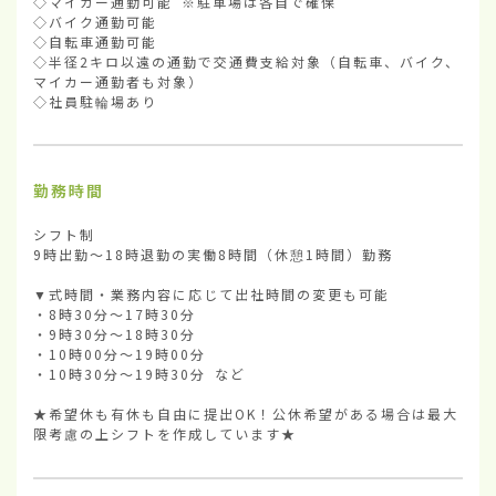
◇マイカー通勤可能 ※駐車場は各自で確保

◇バイク通勤可能

◇自転車通勤可能

◇半径2キロ以遠の通勤で交通費支給対象（自転車、バイク、
マイカー通勤者も対象）

◇社員駐輪場あり
勤務時間
シフト制

9時出勤～18時退勤の実働8時間（休憩1時間）勤務

▼式時間・業務内容に応じて出社時間の変更も可能

・8時30分～17時30分

・9時30分～18時30分

・10時00分～19時00分

・10時30分～19時30分 など

★希望休も有休も自由に提出OK！公休希望がある場合は最大
限考慮の上シフトを作成しています★