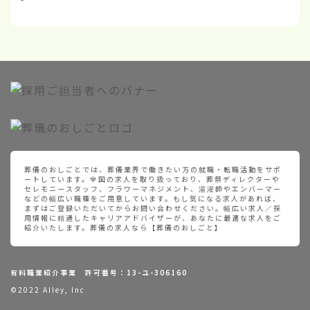
葬儀のおしごとでは、葬儀業界で働きたい方の就職・転職活動をサポ
ートしています。全国の求人を取り扱っており、葬祭ディレクターや
セレモニースタッフ、フラワーマネジメント、湯灌師やエンバーマー
などの幅広い職種をご用意しています。もし気になる求人があれば、
まずはご登録いただいてからお問い合わせください。幅広い求人／採
用情報に精通したキャリアアドバイザーが、あなたに最適な求人をご
紹介いたします。葬儀の求人なら【葬儀のおしごと】
有料職業紹介事業 許可番号：13-ユ-306160
©2022 Alley, Inc