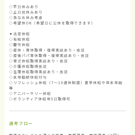
◇平日休みあり

◇土日祝休みあり

◇急なお休み考慮

◇希望休OK（希望日に公休を取得できます）

▼法定休暇

◇有給休暇

◇慶弔休暇

◇産休・育休取得・復帰実績あり・推奨

◇産後パパ育休取得・復帰実績あり・推奨

◇育児休暇取得実績あり・推奨

◇介護休暇取得推奨

◇生理休暇取得実績あり・推奨

◇永年勤続休暇付与

◇リフレッシュ休暇（7～10連休制度）夏季休暇や年末年始
等

◇アニバーサリー休暇

◇ボランティア休暇年5日取得可
選考フロー