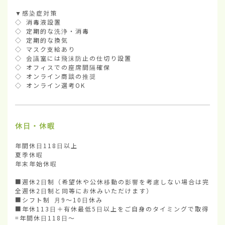
▼感染症対策

◇ 消毒液設置

◇ 定期的な洗浄・消毒

◇ 定期的な換気

◇ マスク支給あり

◇ 会議室には飛沫防止の仕切り設置

◇ オフィスでの座席間隔確保

◇ オンライン商談の推奨

◇ オンライン選考OK
休日・休暇
年間休日118日以上

夏季休暇

年末年始休暇

■週休2日制（希望休や公休移動の影響を考慮しない場合は完
全週休2日制と同等にお休みいただけます）

■シフト制 月9～10日休み

■年休113日＋有休最低5日以上をご自身のタイミングで取得
=年間休日118日～
