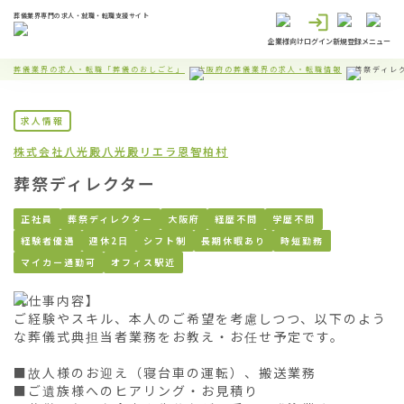
葬儀業界専門の求人・就職・転職支援サイト
企業様向け
ログイン
新規登録
メニュー
葬儀業界の求人・転職「葬儀のおしごと」
大阪府の葬儀業界の求人・転職情報
葬祭ディレ
求人情報
株式会社八光殿
八光殿リエラ恩智柏村
葬祭ディレクター
正社員
葬祭ディレクター
大阪府
経歴不問
学歴不問
経験者優遇
週休2日
シフト制
長期休暇あり
時短勤務
マイカー通勤可
オフィス駅近
【仕事内容】

ご経験やスキル、本人のご希望を考慮しつつ、以下のよう
な葬儀式典担当者業務をお教え・お任せ予定です。

■故人様のお迎え（寝台車の運転）、搬送業務

■ご遺族様へのヒアリング・お見積り
