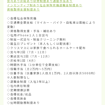
賞与あり
昇給あり
研修制度あり
通勤手当あり
インセンティブ制あり
社会保険完備
退職金制度あり
資格取得支援制度あり
◇各種社会保険完備

◇交通費全額支給（マイカー・バイク・自転車は距離により
変動）

◇資格取得支援・手当・補助あり

◇社用iPhone１人１台貸与

◇制服一式貸与・制服クリーニング無料

◇誕生日プレゼント（本人もしくは配偶者）

◇クリスマスには家族で食べられるホールケーキ配布

◇賞与年2回（7月・12月）

◇業績賞与2回（7月・12月）

◇昇給年1回（4月）

◇時間外手当（1分単位で全額支給）

◇役職手当（月2万円～5万円）

◇扶養手当（扶養家族1人目月1万円、2人目以降月5000円）
※人数制限なし

◇退職金制度（入社3年以上）

◇社内表彰制度

◇定期健康診断

◇各種祝金/祝品

◇各種見舞金

◇短時間勤務制度あり
