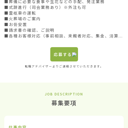
■葬儀に必要な食事や生花などの手配、発注業務

■式辞進行（司会業務あり）※外注も可

■霊柩車の運転

■火葬場のご案内

■お骨安置

■請求書の確認、ご説明

■各種お客様対応（事前相談、来館者対応、集金、清算...
応募する
転職アドバイザーよりご連絡させていただきます。
JOB DESCRIPTION
募集要項
仕事内容