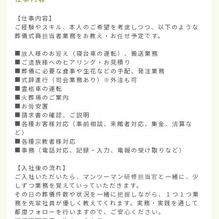
【仕事内容】

ご経験やスキル、本人のご希望を考慮しつつ、以下のような
葬儀式典担当者業務をお教え・お任せ予定です。

■故人様のお迎え（寝台車の運転）、搬送業務

■ご遺族様へのヒアリング・お見積り

■葬儀に必要な食事や生花などの手配、発注業務

■式辞進行（司会業務あり）※外注も可

■霊柩車の運転

■火葬場のご案内

■お骨安置

■請求書の確認、ご説明

■各種お客様対応（事前相談、来館者対応、集金、清算な
ど）

■各種宗教者様対応

■事務（電話対応、記録・入力、電報の受け取りなど）

【入社後の流れ】

ご入社いただいたら、マンツーマン研修担当官と一緒に、少
しずつ業務を覚えていっていただきます。

その日の葬儀件数や状況を一緒に把握しながら、１つ１つ業
務を先輩社員が優しく教えてくれます。実務・実践を通して
都度フォローを行いますので、ご安心ください。
