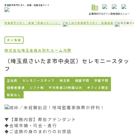
葬儀業界専門の求人・就職・転職支援サイト
企業様向け
ログイン
新規登録
メニュー
葬儀業界の求人・転職「葬儀のおしごと」
埼玉県の葬儀業界の求人・転職情報
（埼玉県さ
求人情報
株式会社埼玉金周
お別れルーム与野
（埼玉県さいたま市中央区）セレモニースタッ
フ
正社員
セレモニースタッフ
埼玉県
経歴不問
学歴不問
経験者優遇
シフト制
平均残業20時間以内
オフィス駅近
転勤なし
育成枠／未経験歓迎！地域密着家族葬が評判！

▼【業務内容】葬祭アテンダント

◆会場準備・司会・進行

◆ご遺族の身のまわりのお世話
