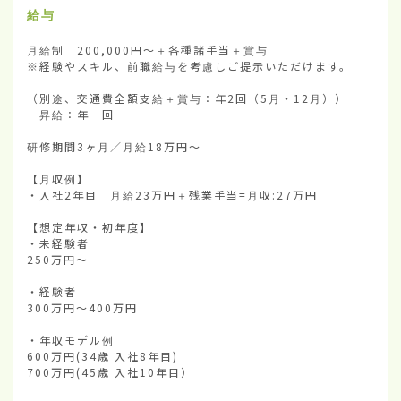
給与
月給制　200,000円～＋各種諸手当＋賞与

※経験やスキル、前職給与を考慮しご提示いただけます。

（別途、交通費全額支給＋賞与：年2回（5月・12月））

　昇給：年一回

研修期間3ヶ月／月給18万円～

【月収例】

・入社2年目　月給23万円＋残業手当=月収:27万円

【想定年収・初年度】

・未経験者

250万円～　

・経験者

300万円～400万円

・年収モデル例

600万円(34歳 入社8年目)

700万円(45歳 入社10年目）