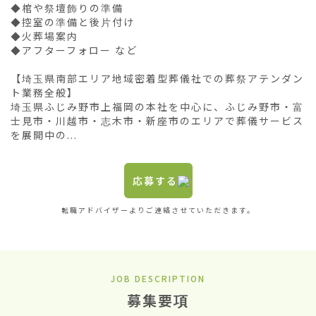
◆棺や祭壇飾りの準備

◆控室の準備と後片付け

◆火葬場案内

◆アフターフォロー など

【埼玉県南部エリア地域密着型葬儀社での葬祭アテンダン
ト業務全般】

埼玉県ふじみ野市上福岡の本社を中心に、ふじみ野市・富
士見市・川越市・志木市・新座市のエリアで葬儀サービス
を展開中の...
応募する
転職アドバイザーよりご連絡させていただきます。
JOB DESCRIPTION
募集要項