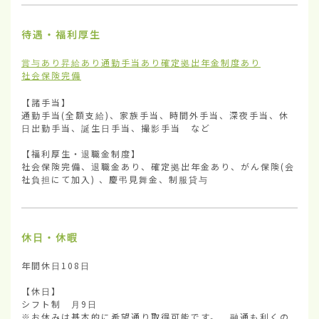
待遇・福利厚生
賞与あり
昇給あり
通勤手当あり
確定拠出年金制度あり
社会保険完備
【諸手当】

通勤手当(全額支給)、家族手当、時間外手当、深夜手当、休
日出勤手当、誕生日手当、撮影手当　など

【福利厚生・退職金制度】

社会保険完備、退職金あり、確定拠出年金あり、がん保険(会
社負担にて加入) 、慶弔見舞金、制服貸与
休日・休暇
年間休日108日

【休日】

シフト制　月9日

※お休みは基本的に希望通り取得可能です。　融通も利くの