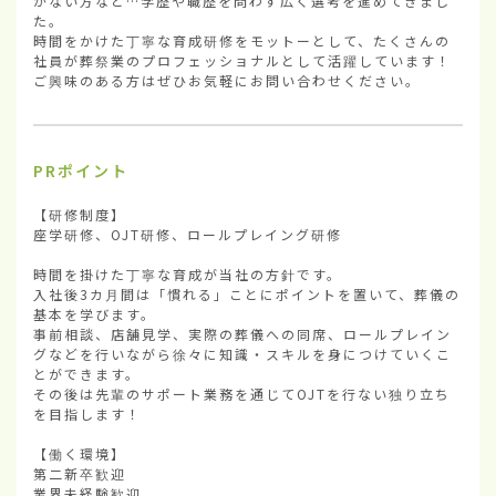
がない方など…学歴や職歴を問わず広く選考を進めてきまし
た。

時間をかけた丁寧な育成研修をモットーとして、たくさんの
社員が葬祭業のプロフェッショナルとして活躍しています！

ご興味のある方はぜひお気軽にお問い合わせください。
PRポイント
【研修制度】

座学研修、OJT研修、ロールプレイング研修

時間を掛けた丁寧な育成が当社の方針です。

入社後3カ月間は「慣れる」ことにポイントを置いて、葬儀の
基本を学びます。

事前相談、店舗見学、実際の葬儀への同席、ロールプレイン
グなどを行いながら徐々に知識・スキルを身につけていくこ
とができます。

その後は先輩のサポート業務を通じてOJTを行ない独り立ち
を目指します！

【働く環境】

第二新卒歓迎

業界未経験歓迎
