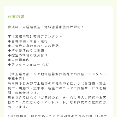
仕事内容
育成枠／未経験歓迎！地域密着家族葬が評判！

▼【業務内容】葬祭アテンダント

◆会場準備・司会・進行

◆ご遺族の身のまわりのお世話

◆棺や祭壇飾りの準備

◆控室の準備と後片付け

◆火葬場案内

◆アフターフォロー など

【埼玉県南部エリア地域密着型葬儀社での葬祭アテンダント
業務全般】

埼玉県ふじみ野市上福岡の本社を中心に、ふじみ野市・富士
見市・川越市・志木市・新座市のエリアで葬儀サービスを展
開中の葬儀社です。

形ありきではなく「ご家族の心」を中心に考え、時代やお客
様のニーズに応える「アットハート」なお葬式のご提案に努
めています。

1日1葬儀貸し切りでゆったりとお別れのできる自社セレモニ