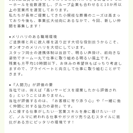
ーホールを複数運営し、グループ企業も合わせると10か所以
上の営業所を運営しております。

私たちが長年ご提案してきた小規模な葬儀のニーズは高まっ
ており今後も、事業拡大傾向にあるなかで、今回、新しい仲
間を募集します！

●メリハリのある職場環境

ご遺族様と共に故人様を送り出す大切な役割担うからこそ、
オンオフのメリハリを大切にしています。

スタッフ同士の連携体制は抜群で、明るい声掛け、前向きな
姿勢でチーム一丸で仕事に取り組める明るい風土です。

残業も月平均10時間以下、お休みの希望休もばっちり考慮し
ますので、プライベートと両立して仕事に取り組むことがで
きます。

●『人間力』が評価の要

当社では、例えば「高いサービスを提案したから評価され
る」ということはありません。

当社が評価するのは、「お客様に寄り添う心」や「一緒に働
く仲間に対する協力の姿勢」です。

人に接する仕事がしたい…営業スキルを身に着けたい…け
ど、ノルマに終われる仕事やガツガツ売り込むスタイルに抵
抗がある方にピッタリの環境です！
