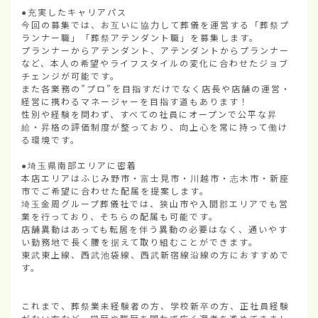
●充実したキャリアパス

今回の募集では、お互いに協力して葬儀を運営する「葬祭プ
ランナー職」「葬祭アテンダント職」を募集します。

プランナーからアテンダント、アテンダントからプランナー
など、本人の希望やライフスタイルの変化に合わせたジョブ
チェンジが可能です。

また各業務の”プロ”を目指すだけでなく店長や店舗の運営・
経営に携わるマネージャーを目指す道もあります！

性別や経験を問わず、すべての社員にオープンで公平な昇
給・昇格の評価制度が整っており、向上心を常に持って働け
る環境です。

●埼玉県南部エリアに密着

本店エリアはふじみ野市・富士見市・川越市・志木市・新座
市でご希望に合わせた配属を提案します。

埼玉金周グループ葬儀社では、狭山市や入間郡エリアでも営
業を行っており、そちらの配属も可能です。

店舗異動はあっても転居を伴う異動の必要はなく、通いやす
い勤務地で長く腰を据えて取り組むことができます。

東武東上線、西武池袋線、西武新宿線沿線の方におすすめで
す。

これまで、葬祭業未経験者の方、学校新卒の方、正社員経験