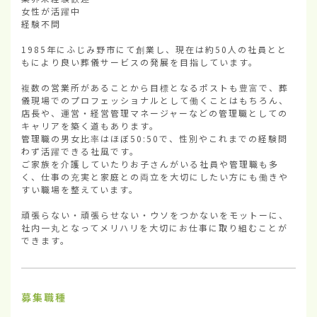
女性が活躍中

経験不問

1985年にふじみ野市にて創業し、現在は約50人の社員とと
もにより良い葬儀サービスの発展を目指しています。

複数の営業所があることから目標となるポストも豊富で、葬
儀現場でのプロフェッショナルとして働くことはもちろん、
店長や、運営・経営管理マネージャーなどの管理職としての
キャリアを築く道もあります。

管理職の男女比率はほぼ50:50で、性別やこれまでの経験問
わず活躍できる社風です。

ご家族を介護していたりお子さんがいる社員や管理職も多
く、仕事の充実と家庭との両立を大切にしたい方にも働きや
すい職場を整えています。

頑張らない・頑張らせない・ウソをつかないをモットーに、
社内一丸となってメリハリを大切にお仕事に取り組むことが
できます。
募集職種