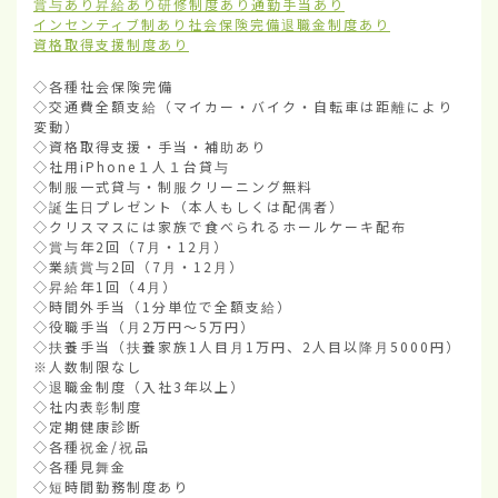
賞与あり
昇給あり
研修制度あり
通勤手当あり
インセンティブ制あり
社会保険完備
退職金制度あり
資格取得支援制度あり
◇各種社会保険完備

◇交通費全額支給（マイカー・バイク・自転車は距離により
変動）

◇資格取得支援・手当・補助あり

◇社用iPhone１人１台貸与

◇制服一式貸与・制服クリーニング無料

◇誕生日プレゼント（本人もしくは配偶者）

◇クリスマスには家族で食べられるホールケーキ配布

◇賞与年2回（7月・12月）

◇業績賞与2回（7月・12月）

◇昇給年1回（4月）

◇時間外手当（1分単位で全額支給）

◇役職手当（月2万円～5万円）

◇扶養手当（扶養家族1人目月1万円、2人目以降月5000円）
※人数制限なし

◇退職金制度（入社3年以上）

◇社内表彰制度

◇定期健康診断

◇各種祝金/祝品

◇各種見舞金

◇短時間勤務制度あり
