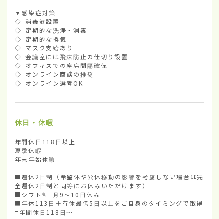
▼感染症対策

◇ 消毒液設置

◇ 定期的な洗浄・消毒

◇ 定期的な換気

◇ マスク支給あり

◇ 会議室には飛沫防止の仕切り設置

◇ オフィスでの座席間隔確保

◇ オンライン商談の推奨

◇ オンライン選考OK
休日・休暇
年間休日118日以上

夏季休暇

年末年始休暇

■週休2日制（希望休や公休移動の影響を考慮しない場合は完
全週休2日制と同等にお休みいただけます）

■シフト制 月9～10日休み

■年休113日＋有休最低5日以上をご自身のタイミングで取得
=年間休日118日～
