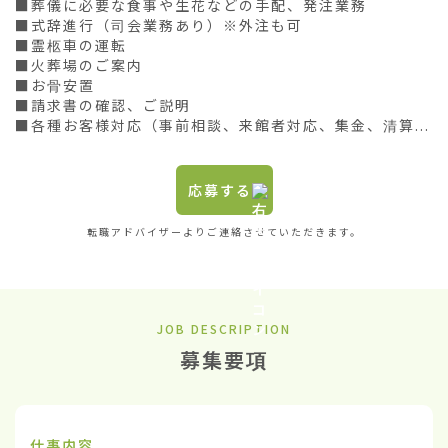
■葬儀に必要な食事や生花などの手配、発注業務

■式辞進行（司会業務あり）※外注も可

■霊柩車の運転

■火葬場のご案内

■お骨安置

■請求書の確認、ご説明

■各種お客様対応（事前相談、来館者対応、集金、清算...
応募する
転職アドバイザーよりご連絡させていただきます。
JOB DESCRIPTION
募集要項
仕事内容