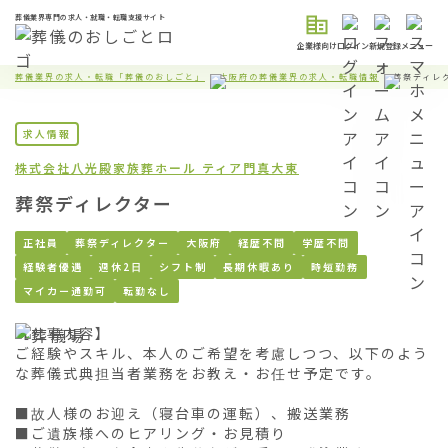
葬儀業界専門の求人・就職・転職支援サイト
企業様向け
ログイン
新規登録
メニュー
葬儀業界の求人・転職「葬儀のおしごと」
大阪府の葬儀業界の求人・転職情報
葬祭ディレ
求人情報
株式会社八光殿
家族葬ホール ティア門真大東
葬祭ディレクター
正社員
葬祭ディレクター
大阪府
経歴不問
学歴不問
経験者優遇
週休2日
シフト制
長期休暇あり
時短勤務
マイカー通勤可
転勤なし
【仕事内容】

ご経験やスキル、本人のご希望を考慮しつつ、以下のよう
な葬儀式典担当者業務をお教え・お任せ予定です。

■故人様のお迎え（寝台車の運転）、搬送業務

■ご遺族様へのヒアリング・お見積り
