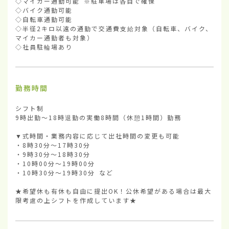
◇マイカー通勤可能 ※駐車場は各自で確保

◇バイク通勤可能

◇自転車通勤可能

◇半径2キロ以遠の通勤で交通費支給対象（自転車、バイク、
マイカー通勤者も対象）

◇社員駐輪場あり
勤務時間
シフト制

9時出勤～18時退勤の実働8時間（休憩1時間）勤務

▼式時間・業務内容に応じて出社時間の変更も可能

・8時30分～17時30分

・9時30分～18時30分

・10時00分～19時00分

・10時30分～19時30分 など

★希望休も有休も自由に提出OK！公休希望がある場合は最大
限考慮の上シフトを作成しています★