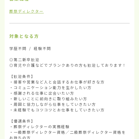
葬祭ディレクター
対象となる方
学歴不問 / 経験不問

◎第二新卒歓迎

◎育児や介護などでブランクありの方も歓迎しております！

【歓迎条件】

・接客や営業など人と会話するお仕事が好きな方

・コミュニケーション能力を生かしたい方

・感謝される仕事に出会いたい方

・新しいことに前向きに取り組みたい方

・周囲と協力しながら仕事をしていきたい方

・未経験でもコツコツとお仕事をしていきたい方

【優遇条件】

・葬祭ディレクターの実務経験

・一級葬祭ディレクター資格／二級葬祭ディレクター資格を
お持ちの方