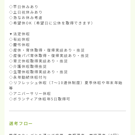
◇平日休みあり

◇土日祝休みあり

◇急なお休み考慮

◇希望休OK（希望日に公休を取得できます）

▼法定休暇

◇有給休暇

◇慶弔休暇

◇産休・育休取得・復帰実績あり・推奨

◇産後パパ育休取得・復帰実績あり・推奨

◇育児休暇取得実績あり・推奨

◇介護休暇取得推奨

◇生理休暇取得実績あり・推奨

◇永年勤続休暇付与

◇リフレッシュ休暇（7～10連休制度）夏季休暇や年末年始
等

◇アニバーサリー休暇

◇ボランティア休暇年5日取得可
選考フロー