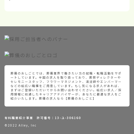
葬儀のおしごとでは、葬儀業界で働きたい方の就職・転職活動をサポ
ートしています。全国の求人を取り扱っており、葬祭ディレクターや
セレモニースタッフ、フラワーマネジメント、湯灌師やエンバーマー
などの幅広い職種をご用意しています。もし気になる求人があれば、
まずはご登録いただいてからお問い合わせください。幅広い求人／採
用情報に精通したキャリアアドバイザーが、あなたに最適な求人をご
紹介いたします。葬儀の求人なら【葬儀のおしごと】
有料職業紹介事業 許可番号：13-ユ-306160
©2022 Alley, Inc