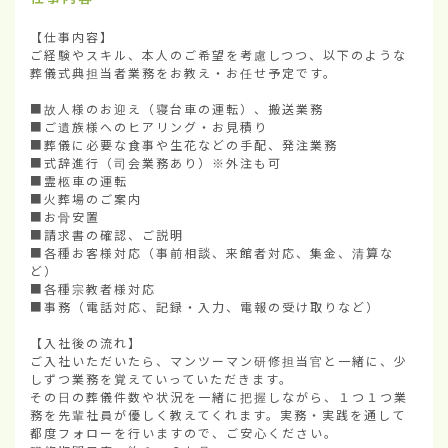
【仕事内容】

ご経験やスキル、本人のご希望を考慮しつつ、以下のような
葬儀式典担当者業務をお教え・お任せ予定です。

■故人様のお迎え（寝台車の運転）、搬送業務

■ご遺族様へのヒアリング・お見積り

■葬儀に必要な食事や生花などの手配、発注業務

■式辞進行（司会業務あり）※外注も可

■霊柩車の運転

■火葬場のご案内

■お骨安置

■請求書の確認、ご説明

■各種お客様対応（事前相談、来館者対応、集金、清算な
ど）

■各種宗教者様対応

■事務（電話対応、記録・入力、電報の受け取りなど）

【入社後の流れ】

ご入社いただいたら、マンツーマン研修担当官と一緒に、少
しずつ業務を覚えていっていただきます。

その日の葬儀件数や状況を一緒に把握しながら、１つ１つ業
務を先輩社員が優しく教えてくれます。実務・実践を通して
都度フォローを行いますので、ご安心ください。
