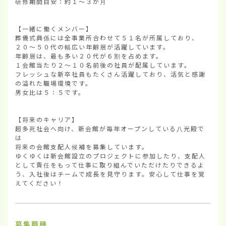
研修期間目安：約１～３か月

【一緒に働くメンバー】

葬儀式典係には全事業所合わせて５１名が所属しており、

２０～５０代の幅広い年齢層が活躍しています。

年齢層は、最も多い２０代が６割を占めます。

１会館当たり２～１０名前後の社員が配属しています。

フレッシュな新卒社員もたくさん活躍しており、活気と感謝
の溢れた職場環境です。

男女比は５：５です。

【将来のキャリア】

超多死社会へ向け、新会館が毎年オープンしている八光殿で
は

将来の会館支配人候補を募集しています。

ゆくゆくは新会館設立のプロジェクトに参加したり、支配人
として責任をもって仕事に取り組んでいただけたりできるよ
う、入社後はチームで成長を見守ります。安心して仕事を覚
えてください！
募集職種