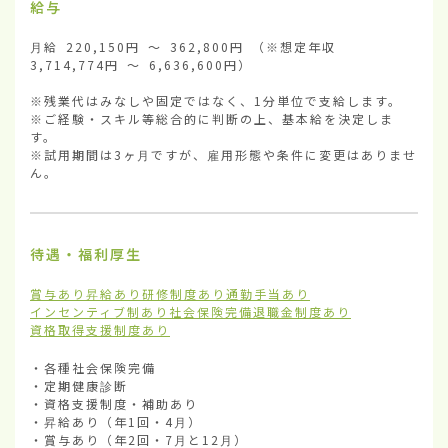
給与
月給 220,150円 ～ 362,800円 （※想定年収 
3,714,774円 ～ 6,636,600円）

※残業代はみなしや固定ではなく、1分単位で支給します。

※ご経験・スキル等総合的に判断の上、基本給を決定しま
す。

※試用期間は3ヶ月ですが、雇用形態や条件に変更はありませ
ん。
待遇・福利厚生
賞与あり
昇給あり
研修制度あり
通勤手当あり
インセンティブ制あり
社会保険完備
退職金制度あり
資格取得支援制度あり
・各種社会保険完備

・定期健康診断

・資格支援制度・補助あり

・昇給あり（年1回・4月）

・賞与あり（年2回・7月と12月）
