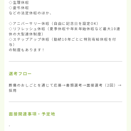
◇生理休暇

◇慶弔休暇

などの法定休暇のほか、

◇アニバーサリー休暇（自由に記念日を設定OK）

◇リフレッシュ休暇（夏季休暇や年末年始休暇など最大10連
休の大型連休制度）

◇ステップアップ休暇（勤続10年ごとに特別有給休暇を付
与）

の制度もあります！
選考フロー
葬儀のおしごとを通じて応募→書類選考→面接選考（2回）→
採用
面接関連事項・予定地
-