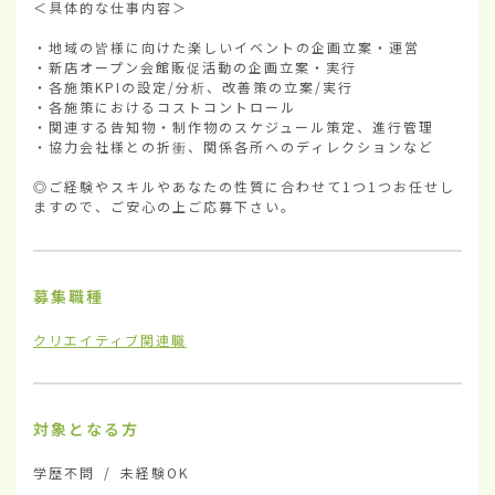
＜具体的な仕事内容＞

・地域の皆様に向けた楽しいイベントの企画立案・運営

・新店オープン会館販促活動の企画立案・実行

・各施策KPIの設定/分析、改善策の立案/実行

・各施策におけるコストコントロール

・関連する告知物・制作物のスケジュール策定、進行管理

・協力会社様との折衝、関係各所へのディレクションなど

◎ご経験やスキルやあなたの性質に合わせて1つ1つお任せし
ますので、ご安心の上ご応募下さい。
募集職種
クリエイティブ関連職
対象となる方
学歴不問 / 未経験OK
