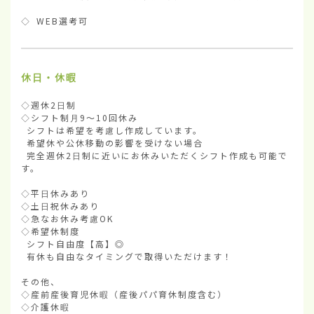
◇ WEB選考可
休日・休暇
◇週休2日制

◇シフト制月9～10回休み

 シフトは希望を考慮し作成しています。

 希望休や公休移動の影響を受けない場合

 完全週休2日制に近いにお休みいただくシフト作成も可能で
す。

◇平日休みあり

◇土日祝休みあり

◇急なお休み考慮OK

◇希望休制度

 シフト自由度【高】◎

 有休も自由なタイミングで取得いただけます！

その他、

◇産前産後育児休暇（産後パパ育休制度含む）

◇介護休暇
