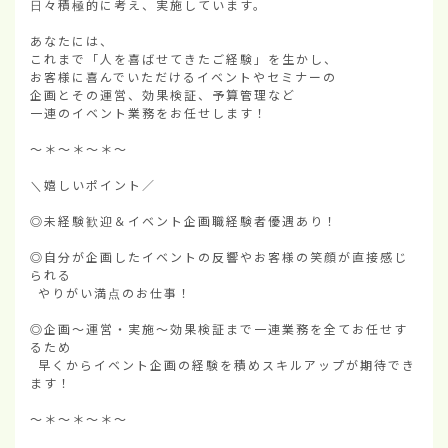
日々積極的に考え、実施しています。

あなたには、

これまで「人を喜ばせてきたご経験」を生かし、

お客様に喜んでいただけるイベントやセミナーの

企画とその運営、効果検証、予算管理など

一連のイベント業務をお任せします！

～＊～＊～＊～

＼嬉しいポイント／

◎未経験歓迎＆イベント企画職経験者優遇あり！

◎自分が企画したイベントの反響やお客様の笑顔が直接感じ
られる

 やりがい満点のお仕事！

◎企画～運営・実施～効果検証まで一連業務を全てお任せす
るため

 早くからイベント企画の経験を積めスキルアップが期待でき
ます！

～＊～＊～＊～
