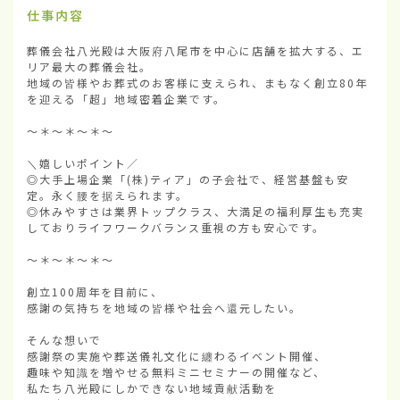
仕事内容
葬儀会社八光殿は大阪府八尾市を中心に店舗を拡大する、エ
リア最大の葬儀会社。

地域の皆様やお葬式のお客様に支えられ、まもなく創立80年
を迎える「超」地域密着企業です。

～＊～＊～＊～

＼嬉しいポイント／

◎大手上場企業「(株)ティア」の子会社で、経営基盤も安
定。永く腰を据えられます。

◎休みやすさは業界トップクラス、大満足の福利厚生も充実
しておりライフワークバランス重視の方も安心です。

～＊～＊～＊～

創立100周年を目前に、

感謝の気持ちを地域の皆様や社会へ還元したい。

そんな想いで

感謝祭の実施や葬送儀礼文化に纏わるイベント開催、

趣味や知識を増やせる無料ミニセミナーの開催など、

私たち八光殿にしかできない地域貢献活動を
