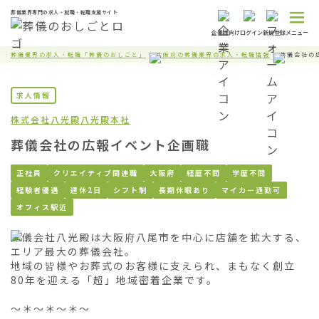
葬儀業界専門の求人・就職・転職支援サイト
企業様向け
ログイン
新規登録
メニュー
葬儀業界の求人・転職「葬儀のおしごと」
大阪府の葬儀業界の求人・転職情報
葬儀会社の
求人情報
株式会社八光殿
八光殿本社
葬儀会社の広報イベント企画職
正社員
クリエイティブ関連職
大阪府
経歴不問
学歴不問
経験者優遇
週休2日
シフト制
長期休暇あり
マイカー通勤可
オフィス駅近
葬儀会社八光殿は大阪府八尾市を中心に店舗を拡大する、
エリア最大の葬儀会社。

地域の皆様やお葬式のお客様に支えられ、まもなく創立
80年を迎える「超」地域密着企業です。

～＊～＊～＊～
