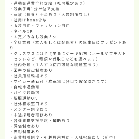
・通勤交通費全額支給（社内規定あり）

・残業手当1分単位で支給

・家族（扶養）手当あり（人数制限なし）

・社用iPhone貸与

・服装自由・ファッション自由

・ネイルOK

・固定／みなし残業ナシ

・全従業員（本人もしくは配偶者）の誕生日にプレゼントあ
り

・クリスマスには全従業員にケーキ配布（ホールやプチガト
ーセットなど、種類や受取日なども選べます）

・社内分煙（１人ずつ使用可能な喫煙室あり）

・図書の貸出制度あり

・社員用駐輪場あり

・マイカー通勤可（駐車場は各自で確保頂きます）

・自転車通勤可

・バイク通勤可

・私服通勤OK

・社外相談窓口あり

・メンター制度あり

・中途採用者研修あり

・各種資格支援制度・補助あり

・評価制度あり

・表彰制度あり

・家賃割引制度・引越費用補助・入社祝金あり（新卒）
