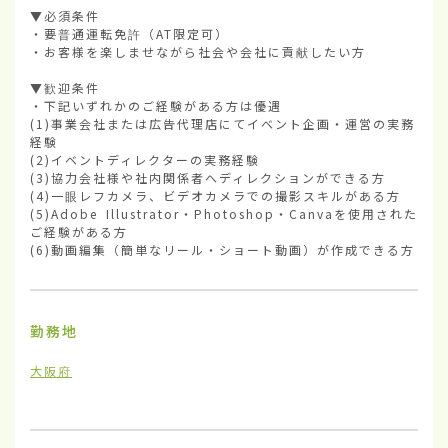
▼必須条件

・要普通運転免許（AT限定可）

・お客様を楽しませながら社会や会社に貢献したい方

▼歓迎条件

・下記いずれかのご経験がある方は優遇

(1)事業会社または広告代理店にてイベント企画・運営の実務
経験

(2)イベントディレクターの実務経験

(3)協力会社様や社内関係者へディレクションができる方

(4)一眼レフカメラ、ビデオカメラでの撮影スキルがある方

(5)Adobe Illustrator・Photoshop・Canvaを使用された
ご経験がある方

(6)動画編集（簡単なリール・ショート動画）が作成できる方
勤務地
大阪府