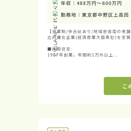
年収：
488万円
〜
600万円
勤務地：
東京都中野区上高田
【分業制/歩合給あり/地域密着型の老
志向優良企業(経済産業大臣表彰)を受賞
■採用背景:

1967年創業。年間約1万件以上...
こ