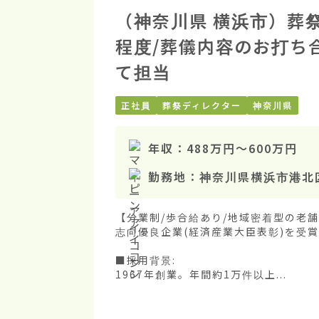
（神奈川県 横浜市）葬祭
程度/葬儀内容のお打ち
て担当
正社員
葬祭ディレクター
神奈川県
年収：
488万円
〜
600万円
勤務地：
神奈川県横浜市港北
【分業制/歩合給あり/地域密着型の老
志向優良企業(経済産業大臣表彰)を受賞
■採用背景:

1967年創業。年間約1万件以上...