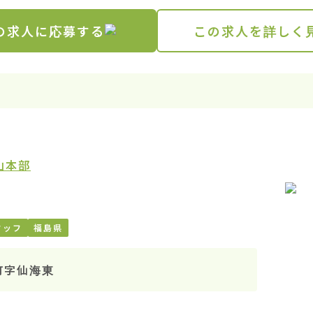
の求人に応募する
この求人を詳しく
山本部
タッフ
福島県
町字仙海東

