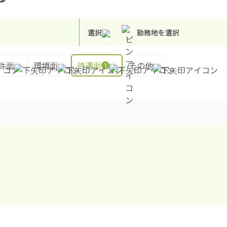
選択
勤務地を選択
件面
環境面
待遇面
その他
1