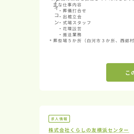
　主な仕事内容

　　・葬儀打合せ

　　・出棺立会

　　・式場スタッフ

　　・花環設営

　　・搬送業務

＊葬祭場５か所（白河市３か所、西郷村１
こ
求人情報
株式会社くらしの友
横浜センター