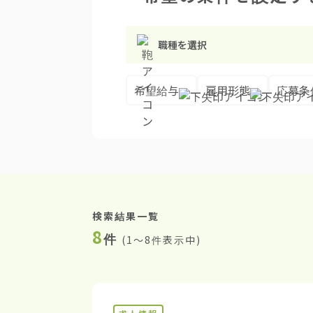
職種を選択
希望給与
雇用形態
応募条
検索結果一覧
8
件
(
1〜8件表示中
)