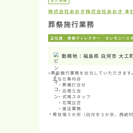
求人情報
株式会社あおき
株式会社あおき 本
葬祭施行業務
正社員
葬祭ディレクター
セレモニース
勤務地：
福島県 白河市 大工
○葬祭施行業務を担当していただきます。
　主な仕事内容

　　・葬儀打合せ

　　・出棺立会

　　・式場スタッフ

　　・花環設営

　　・搬送業務

＊葬祭場５か所（白河市３か所、西郷村１