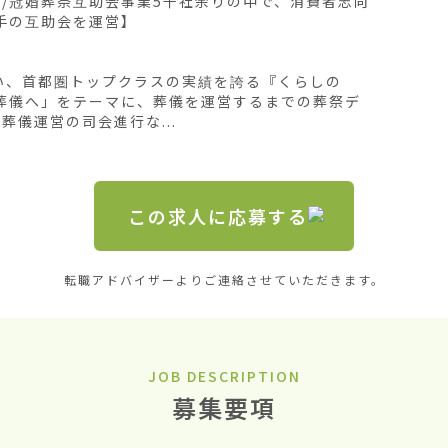
業/冠婚葬祭互助会事業5千社余りの中で、消費者志向
手の互助会を運営】

行い、首都圏トップクラスの実績を誇る『くらしの
葬儀へ」をテーマに、葬儀を運営するまでの葬祭デ
儀運営の司会進行な...
この求人に応募する
転職アドバイザーよりご連絡させていただきます。
JOB DESCRIPTION
募集要項