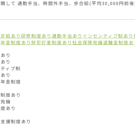
関して 通勤手当、時間外手当、歩合給(平均30,000円前
り
昇給あり
研修制度あり
通勤手当あり
インセンティブ制あり
出年金制度あり
財形貯蓄制度あり
社会保険完備
退職金制度あ
あり

あり

ティブ制

あり

年金制度



制度あり

完備

度あり



得支援制度あり