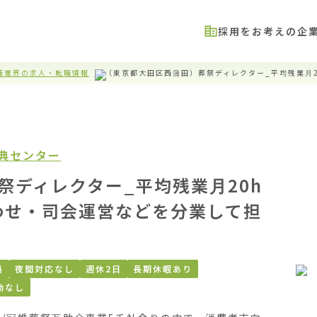
採用をお考えの企
儀業界の求人・転職情報
（東京都大田区西蒲田）葬祭ディレクター_平均残業月
儀典センター
祭ディレクター_平均残業月20h
わせ・司会運営などを分業して担
遇
夜間対応なし
週休2日
長期休暇あり
勤なし