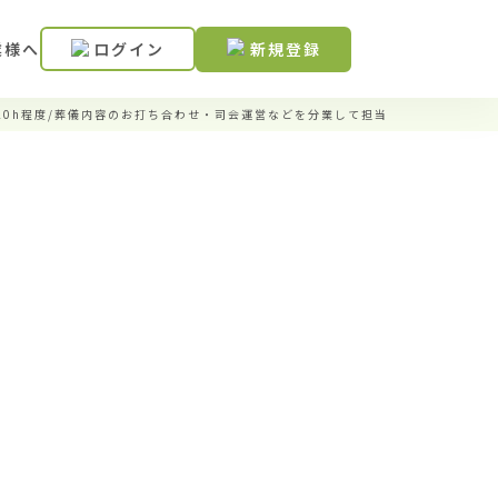
業様へ
ログイン
新規登録
20h程度/葬儀内容のお打ち合わせ・司会運営などを分業して担当