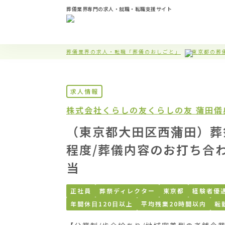
葬儀業界専門の求人・就職・転職支援サイト
葬儀業界の求人・転職「葬儀のおしごと」
東京都の葬
求人情報
株式会社くらしの友
くらしの友 蒲田
（東京都大田区西蒲田）葬
程度/葬儀内容のお打ち合
当
正社員
葬祭ディレクター
東京都
経験者優
年間休日120日以上
平均残業20時間以内
転