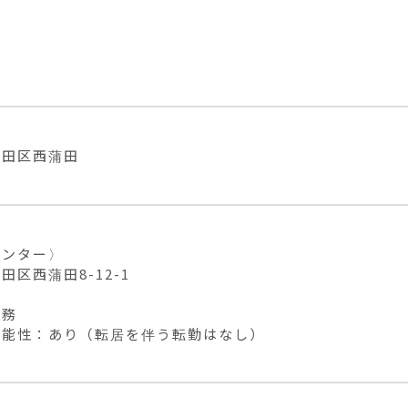
大田区西蒲田
ンター〉

区西蒲田8-12-1

務

可能性：あり（転居を伴う転勤はなし）