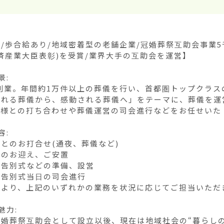
/歩合給あり/地域密着型の老舗企業/冠婚葬祭互助会事業
済産業大臣表彰)を受賞/業界大手の互助会を運営】

:

年創業。年間約1万件以上の葬儀を行い、首都圏トップクラス
される葬儀から、感動される葬儀へ」をテーマに、葬儀を運
様との打ち合わせや葬儀運営の司会進行などをお任せいた 
:

とのお打合せ(通夜、葬儀など)

のお迎え、ご安置

告別式などの準備、設営

告別式当日の司会進行

より、上記のいずれかの業務を状況に応じてご担当いただき
力:

冠婚葬祭互助会として設立以後、現在は地域社会の“暮らし