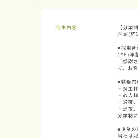
仕事内容
【分業制
企業(経
■採用背景
1967
「感謝
て、お客
■職務内容
・喪主様
・故人様
・通夜、
・通夜、
分業制に
■企業の魅
当社は