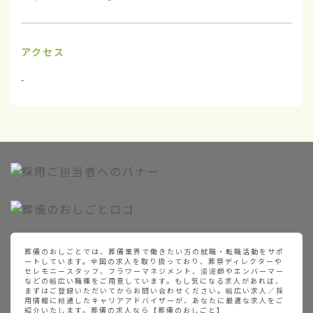
アクセス
-
葬儀のおしごとでは、葬儀業界で働きたい方の就職・転職活動をサポ
ートしています。全国の求人を取り扱っており、葬祭ディレクターや
セレモニースタッフ、フラワーマネジメント、湯灌師やエンバーマー
などの幅広い職種をご用意しています。もし気になる求人があれば、
まずはご登録いただいてからお問い合わせください。幅広い求人／採
用情報に精通したキャリアアドバイザーが、あなたに最適な求人をご
紹介いたします。葬儀の求人なら【葬儀のおしごと】