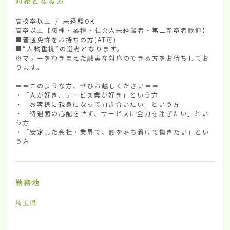
対象となる方
高校卒以上 / 未経験OK

高卒以上【職種・業種・社会人未経験者・第二新卒者歓迎】

■普通免許をお持ちの方(AT可)

■“人物重視”の選考となります。

※マナーをわきまえた誠実な対応のできる方をお待ちしてお
ります。

＝＝このような方、ぜひお越しください＝＝

・「人が好き、サービス業が好き」という方

・「お客様に親身になって向き合いたい」という方

・「待遇面の心配をせず、サービスに全力を注ぎたい」とい
う方

・「安定した会社・業界で、腰を落ち着けて働きたい」とい
う方
勤務地
埼玉県