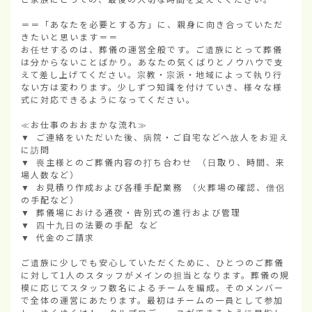
＝＝「あなたを必要とする方」に、親身に向き合っていただ
きたいと思います＝＝

お任せするのは、葬儀の運営全般です。ご遺族にとって葬儀
は分からないことばかり。あなたの気くばりとノウハウで支
えて差し上げてください。宗教・宗派・地域によって執り行
ない方は変わります。少しずつ知識を付けていき、様々な様
式に対応できるようになってください。

≪お仕事のおおまかな流れ≫

▼ ご連絡をいただいた後、病院・ご自宅などへ故人をお迎え
に訪問

▼ 喪主様とのご葬儀内容の打ち合わせ （日取り、時間、来
場人数など）

▼ お見積り作成および各種手配業務 （火葬場の確認、僧侶
の手配など）

▼ 葬儀場における通夜・告別式の進行および管理

▼ 四十九日の法要の手配 など

▼ 代金のご請求

ご遺族に少しでも安心していただくために、ひとつのご葬儀
に対して1人のスタッフがメインの担当となります。葬儀の規
模に応じてスタッフ数名によるチームを編成。そのメンバー
で全体の運営にあたります。最初はチームの一員として参加