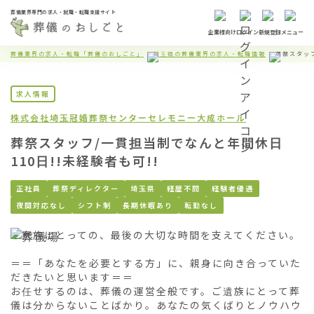
葬儀業界専門の求人・就職・転職支援サイト
企業様向け
ログイン
新規登録
メニュー
葬儀業界の求人・転職「葬儀のおしごと」
埼玉県の葬儀業界の求人・転職情報
葬祭スタッフ
求人情報
株式会社埼玉冠婚葬祭センター
セレモニー大成ホール
葬祭スタッフ/一貫担当制でなんと年間休日
110日!!未経験者も可!!
正社員
葬祭ディレクター
埼玉県
経歴不問
経験者優遇
夜間対応なし
シフト制
長期休暇あり
転勤なし
ご家族にとっての、最後の大切な時間を支えてください。

＝＝「あなたを必要とする方」に、親身に向き合っていた
だきたいと思います＝＝

お任せするのは、葬儀の運営全般です。ご遺族にとって葬
儀は分からないことばかり。あなたの気くばりとノウハウ