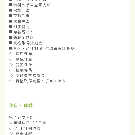
■時間外手当全額支給

■家族手当

■夜勤手当

■稼動手当

■制服貸与

■保養所あり

■退職金制度

■資格取得奨励金

■育休・産休制度 ◎取得実績あり

◇ 雇用保険

◇ 厚生年金

◇ 労災保険

◇ 健康保険

◇ 交通費支給あり

◇ 資格取得支援・手当てあり
休日・休暇
完全シフト制

※年間休日110日間

◇ 年末年始休暇

◇ 夏季休暇