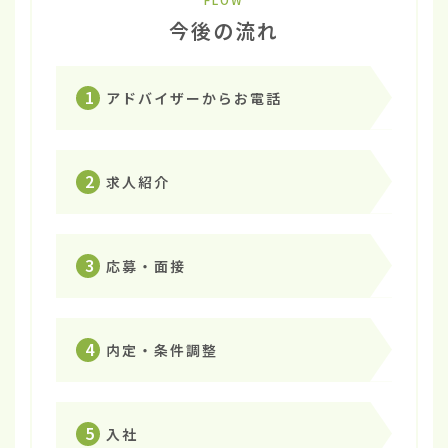
今後の流れ
1
アドバイザーからお電話
2
求人紹介
3
応募・面接
4
内定・条件調整
5
入社