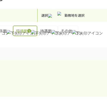
選択
勤務地を選択
件面
環境面
待遇面
その他
1