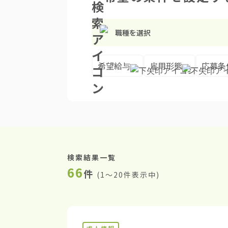
職種を選択
希望給与
雇用形態
応募条
検索結果一覧
66
件
(
1〜20件表示中
)