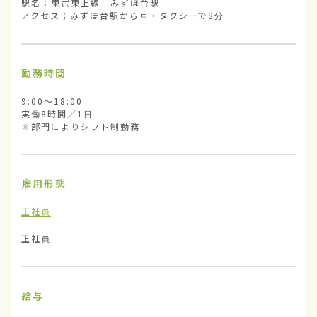
駅名：東武東上線　みずほ台駅

アクセス；みずほ台駅から車・タクシーで8分
勤務時間
9:00～18:00

実働8時間／1日

※部門によりシフト制勤務
雇用形態
正社員
正社員
給与