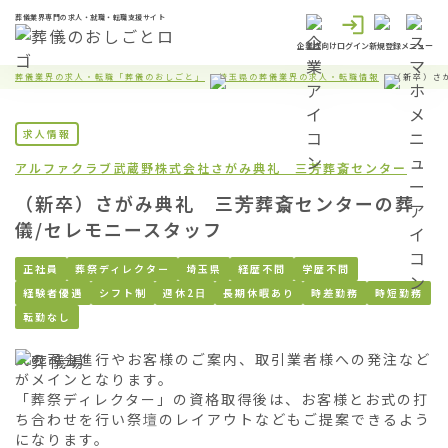
葬儀業界専門の求人・就職・転職支援サイト
企業様向け
ログイン
新規登録
メニュー
葬儀業界の求人・転職「葬儀のおしごと」
埼玉県の葬儀業界の求人・転職情報
（新卒）さ
求人情報
アルファクラブ武蔵野株式会社
さがみ典礼 三芳葬斎センター
（新卒）さがみ典礼 三芳葬斎センターの葬
儀/セレモニースタッフ
正社員
葬祭ディレクター
埼玉県
経歴不問
学歴不問
経験者優遇
シフト制
週休2日
長期休暇あり
時差勤務
時短勤務
転勤なし
式の司会進行やお客様のご案内、取引業者様への発注など
がメインとなります。

「葬祭ディレクター」の資格取得後は、お客様とお式の打
ち合わせを行い祭壇のレイアウトなどもご提案できるよう
になります。