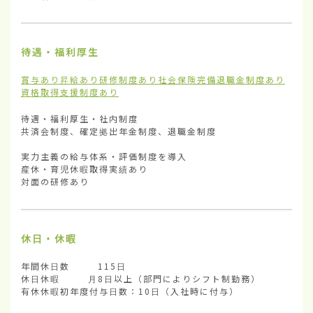
待遇・福利厚生
賞与あり
昇給あり
研修制度あり
社会保険完備
退職金制度あり
資格取得支援制度あり
待遇・福利厚生・社内制度	

共済会制度、確定拠出年金制度、退職金制度

実力主義の給与体系・評価制度を導入

産休・育児休暇取得実績あり

対面の研修あり
休日・休暇
年間休日数        115日

休日休暇        月8日以上（部門によりシフト制勤務）

有休休暇初年度付与日数：10日（入社時に付与）