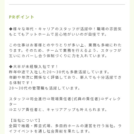
PRポイント
◆様々な年代・キャリアのスタッフが活躍中！職場の雰囲気
もとてもアットホームで居心地がいいのが自慢です。

この仕事はお客様とのやりとりが多い上、業務も多岐にわた
ります。そのため、チームで業務を行えるよう、スタッフが
互いにカバーし合う体制づくりに力を入れています。

◆大半が未経験入社です！

昨年中途で入社した20～30代も多数活躍しています。

年齢や年次に関係なく評価しており、新人でも十分活躍でき
る体制です！

20～30代の管理職も活躍しています。

スタッフ⇒司会進行⇒現場責任者(式典の責任者)⇒ディレク
ター

⇒エリア責任者と、キャリアアップも叶えられます。

【当社について】

全国で結婚・葬斎式場、多目的ホールの運営を行う当社。ラ
イフイベントを通し社会貢献を果たします。
