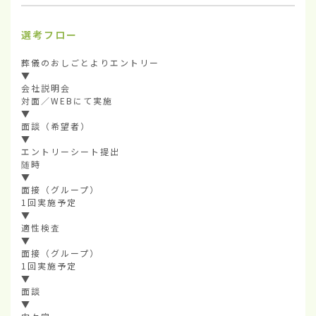
選考フロー
葬儀のおしごとよりエントリー

▼

会社説明会

対面／WEBにて実施

▼

面談（希望者）

▼

エントリーシート提出

随時

▼

面接（グループ）

1回実施予定

▼

適性検査

▼

面接（グループ）

1回実施予定

▼

面談

▼
