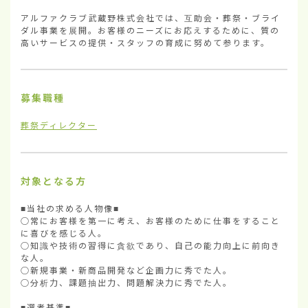
アルファクラブ武蔵野株式会社では、互助会・葬祭・ブライ
ダル事業を展開。お客様のニーズにお応えするために、質の
高いサービスの提供・スタッフの育成に努めて参ります。
募集職種
葬祭ディレクター
対象となる方
■当社の求める人物像■

○常にお客様を第一に考え、お客様のために仕事をすること
に喜びを感じる人。

○知識や技術の習得に貪欲であり、自己の能力向上に前向き
な人。

○新規事業・新商品開発など企画力に秀でた人。

○分析力、課題抽出力、問題解決力に秀でた人。

■選考基準■
