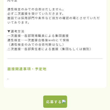
内々定

適性検査のみでの合否はだしません。

必ず二次面接を受けていただきます。

面談では採用部門や条件など双方の確認の場とさせていただ
いております。

▼選考方法        

一次面接…各部現場職員による集団面接

適性検査…一次面接合格後webにて受検

（適性検査のみでの合否判断はなし）

二次面接…各部責任者による面接（集団もしくは個別）
面接関連事項・予定地
-
応募する