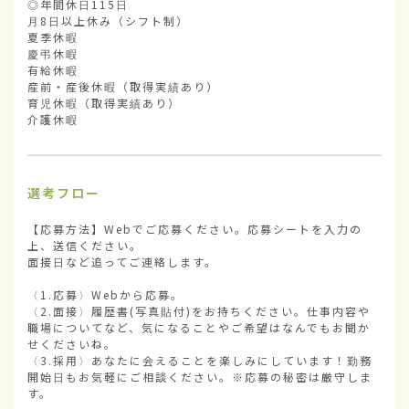
◎年間休日115日

月8日以上休み（シフト制）

夏季休暇

慶弔休暇

有給休暇

産前・産後休暇（取得実績あり）

育児休暇（取得実績あり）

介護休暇
選考フロー
【応募方法】Webでご応募ください。応募シートを入力の
上、送信ください。

面接日など追ってご連絡します。

〈1.応募〉Webから応募。

〈2.面接〉履歴書(写真貼付)をお持ちください。仕事内容や
職場についてなど、気になることやご希望はなんでもお聞か
せくださいね。

〈3.採用〉あなたに会えることを楽しみにしています！勤務
開始日もお気軽にご相談ください。※応募の秘密は厳守しま
す。
