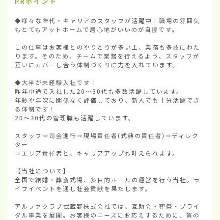
PRポイント
◆様々な年代・キャリアのスタッフが活躍中！職場の雰囲気
もとてもアットホームで居心地がいいのが自慢です。

この仕事はお客様とのやりとりが多い上、業務も多岐にわた
ります。そのため、チームで業務を行えるよう、スタッフが
互いにカバーし合う体制づくりに力を入れています。

◆大半が未経験入社です！

昨年中途で入社した20～30代も多数活躍しています。

年齢や年次に関係なく評価しており、新人でも十分活躍でき
る体制です！

20～30代の管理職も活躍しています。

スタッフ⇒司会進行⇒現場責任者(式典の責任者)⇒ディレク
ター

⇒エリア責任者と、キャリアアップも叶えられます。

【当社について】

全国で結婚・葬斎式場、多目的ホールの運営を行う当社。ラ
イフイベントを通し社会貢献を果たします。

アルファクラブ武蔵野株式会社では、互助会・葬祭・ブライ
ダル事業を展開。お客様のニーズにお応えするために、質の