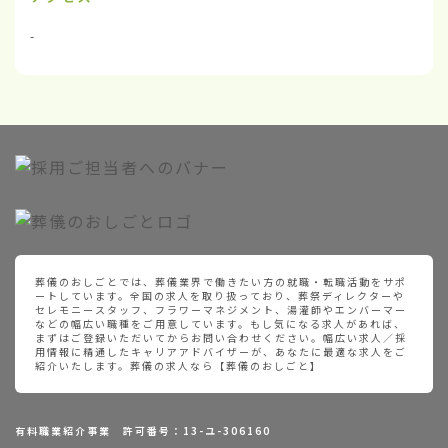
-
葬儀のおしごとでは、葬儀業界で働きたい方の就職・転職活動をサポ
ートしています。全国の求人を取り扱っており、葬祭ディレクターや
セレモニースタッフ、フラワーマネジメント、湯灌師やエンバーマー
などの幅広い職種をご用意しています。もし気になる求人があれば、
まずはご登録いただいてからお問い合わせください。幅広い求人／採
用情報に精通したキャリアアドバイザーが、あなたに最適な求人をご
紹介いたします。葬儀の求人なら【葬儀のおしごと】
有料職業紹介事業 許可番号：13-ユ-306160