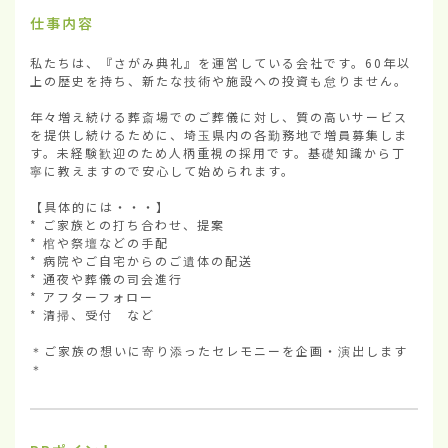
仕事内容
私たちは、『さがみ典礼』を運営している会社です。60年以
上の歴史を持ち、新たな技術や施設への投資も怠りません。

年々増え続ける葬斎場でのご葬儀に対し、質の高いサービス
を提供し続けるために、埼玉県内の各勤務地で増員募集しま
す。未経験歓迎のため人柄重視の採用です。基礎知識から丁
寧に教えますので安心して始められます。

【具体的には・・・】

* ご家族との打ち合わせ、提案

* 棺や祭壇などの手配

* 病院やご自宅からのご遺体の配送

* 通夜や葬儀の司会進行

* アフターフォロー

* 清掃、受付　など

＊ご家族の想いに寄り添ったセレモニーを企画・演出します
＊