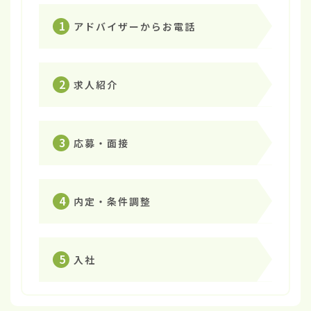
1
アドバイザーからお電話
2
求人紹介
3
応募・面接
4
内定・条件調整
5
入社