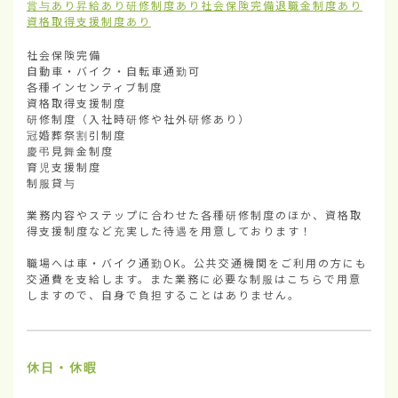
賞与あり
昇給あり
研修制度あり
社会保険完備
退職金制度あり
資格取得支援制度あり
社会保険完備

自動車・バイク・自転車通勤可

各種インセンティブ制度

資格取得支援制度

研修制度（入社時研修や社外研修あり）

冠婚葬祭割引制度

慶弔見舞金制度

育児支援制度

制服貸与

業務内容やステップに合わせた各種研修制度のほか、資格取
得支援制度など充実した待遇を用意しております！

職場へは車・バイク通勤OK。公共交通機関をご利用の方にも
交通費を支給します。また業務に必要な制服はこちらで用意
しますので、自身で負担することはありません。
休日・休暇