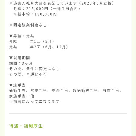
※過去入社月実績を表記しています（2023年5月支給）

　月給：215,000円（一律手当含む）

　※基本給：180,000円

※固定残業制度なし

▼昇給・賞与

昇給        年1回（5月）

賞与        年2回（6月、12月）

▼試用期間

期間：3ヶ月

その間、条件に変更はなし

その間、車通勤不可

▼諸手当

通勤手当、営業手当、歩合手当、超過勤務手当、当直手当、
家族手当　他

※部署によって異なります
待遇・福利厚生