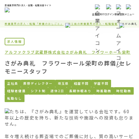
葬儀業界専門の求人・就職・転職支援サイト
企業様向け
ログイン
新規登録
メニュー
葬儀業界の求人・転職「葬儀のおしごと」
埼玉県の葬儀業界の求人・転職情報
さがみ典礼
求人情報
アルファクラブ武蔵野株式会社
さがみ典礼 フラワーホール栄町
さがみ典礼 フラワーホール栄町の葬儀/セレ
モニースタッフ
正社員
葬祭ディレクター
埼玉県
経歴不問
学歴不問
経験者優遇
シフト制
週休2日
長期休暇あり
時差勤務
時短勤務
転勤なし
私たちは、『さがみ典礼』を運営している会社です。60
年以上の歴史を持ち、新たな技術や施設への投資も怠りま
せん。

年々増え続ける葬斎場でのご葬儀に対し、質の高いサービ