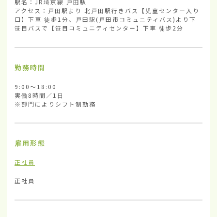
駅名：JR埼京線 戸田駅

アクセス：戸田駅より 北戸田駅行きバス【児童センター入り
口】下車 徒歩1分、戸田駅(戸田市コミュニティバス)より下
笹目バスで【笹目コミュニティセンター】下車 徒歩2分
勤務時間
9:00～18:00

実働8時間／1日

※部門によりシフト制勤務
雇用形態
正社員
正社員