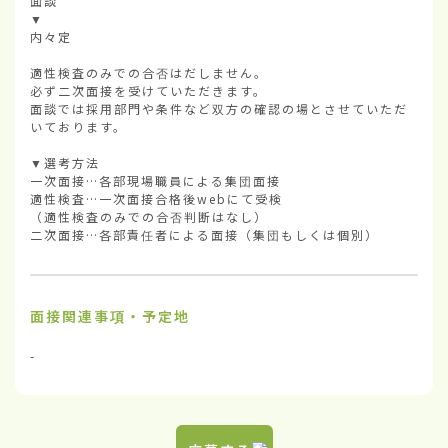
面談

▼

内々定

適性検査のみでの合否はだしません。

必ず二次面接を受けていただきます。

面談では採用部門や条件など双方の確認の場とさせていただ
いております。

▼選考方法        

一次面接…各部現場職員による集団面接

適性検査…一次面接合格後webにて受検

（適性検査のみでの合否判断はなし）

二次面接…各部責任者による面接（集団もしくは個別）
面接関連事項・予定地
-