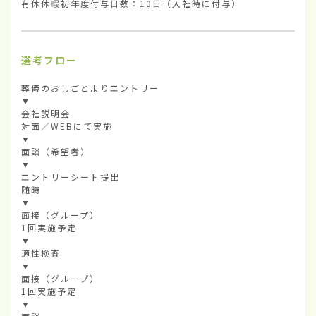
有休休暇初年度付与日数：10日（入社時に付与）
選考フロー
葬儀のおしごとよりエントリー

▼

会社説明会

対面／WEBにて実施

▼

面談（希望者）

▼

エントリーシート提出

随時

▼

面接（グループ）

1回実施予定

▼

適性検査

▼

面接（グループ）

1回実施予定

▼
