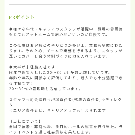
PRポイント
◆様々な年代・キャリアのスタッフが活躍中！職場の雰囲気
もとてもアットホームで居心地がいいのが自慢です。

この仕事はお客様とのやりとりが多い上、業務も多岐にわた
ります。そのため、チームで業務を行えるよう、スタッフが
互いにカバーし合う体制づくりに力を入れています。

◆大半が未経験入社です！

昨年中途で入社した20～30代も多数活躍しています。

年齢や年次に関係なく評価しており、新人でも十分活躍でき
る体制です！

20～30代の管理職も活躍しています。

スタッフ⇒司会進行⇒現場責任者(式典の責任者)⇒ディレク
ター

⇒エリア責任者と、キャリアアップも叶えられます。

【当社について】

全国で結婚・葬斎式場、多目的ホールの運営を行う当社。ラ
イフイベントを通し社会貢献を果たします。
