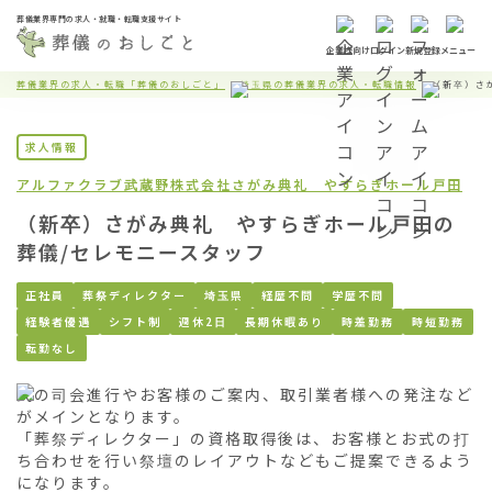
葬儀業界専門の求人・就職・転職支援サイト
企業様向け
ログイン
新規登録
メニュー
葬儀業界の求人・転職「葬儀のおしごと」
埼玉県の葬儀業界の求人・転職情報
（新卒）さ
求人情報
アルファクラブ武蔵野株式会社
さがみ典礼 やすらぎホール戸田
（新卒）さがみ典礼 やすらぎホール戸田の
葬儀/セレモニースタッフ
正社員
葬祭ディレクター
埼玉県
経歴不問
学歴不問
経験者優遇
シフト制
週休2日
長期休暇あり
時差勤務
時短勤務
転勤なし
式の司会進行やお客様のご案内、取引業者様への発注など
がメインとなります。

「葬祭ディレクター」の資格取得後は、お客様とお式の打
ち合わせを行い祭壇のレイアウトなどもご提案できるよう
になります。