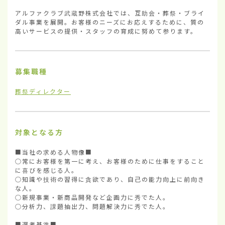
アルファクラブ武蔵野株式会社では、互助会・葬祭・ブライ
ダル事業を展開。お客様のニーズにお応えするために、質の
高いサービスの提供・スタッフの育成に努めて参ります。
募集職種
葬祭ディレクター
対象となる方
■当社の求める人物像■

○常にお客様を第一に考え、お客様のために仕事をすること
に喜びを感じる人。

○知識や技術の習得に貪欲であり、自己の能力向上に前向き
な人。

○新規事業・新商品開発など企画力に秀でた人。

○分析力、課題抽出力、問題解決力に秀でた人。

■選考基準■
