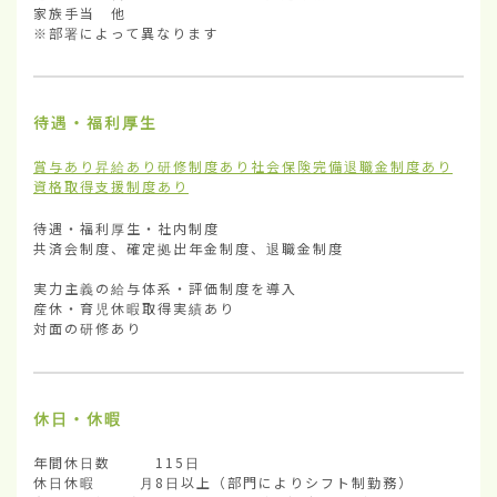
家族手当　他

※部署によって異なります
待遇・福利厚生
賞与あり
昇給あり
研修制度あり
社会保険完備
退職金制度あり
資格取得支援制度あり
待遇・福利厚生・社内制度	

共済会制度、確定拠出年金制度、退職金制度

実力主義の給与体系・評価制度を導入

産休・育児休暇取得実績あり

対面の研修あり
休日・休暇
年間休日数        115日

休日休暇        月8日以上（部門によりシフト制勤務）
