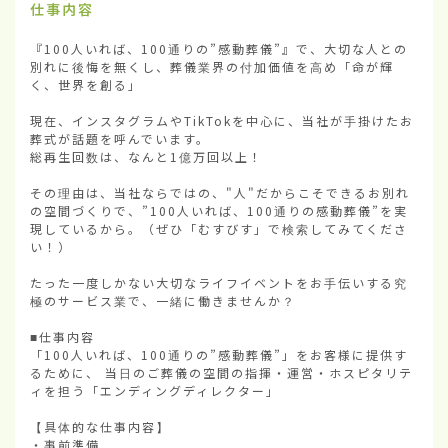
仕事内容
『100人いれば、100通りの”感動葬儀”』で、大切な人との
別れに後悔を無くし、葬儀業界の付加価値を高め「命が輝
く、世界を創る」

現在、インスタグラムやTikTokを中心に、当社が手掛けたお
葬式が話題を呼んでいます。

総再生回数は、なんと1億万回以上！

その理由は、当社ならではの、"人"だからこそできるお別れ
の空間づくりで、”100人いれば、100通りの感動葬儀”を実
現しているから。（ぜひ「むすびす」で検索してみてくださ
い！）

たった一度しかない大切なライフイベントをお手伝いする究
極のサービス業で、一緒に働きませんか？

■仕事内容

「100人いれば、100通りの”感動葬儀”」をお客様に提供す
るために、 当日のご葬儀の空間の指揮・運営・ホスピタリテ
ィを担う「エンディングディレクター」

【具体的な仕事内容】

・事前準備
