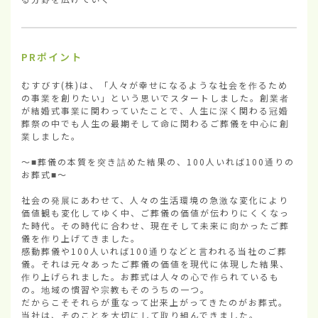
PRポイント
むすびす(株)は、「人々が幸せになるような社会を作るため
の事業を創りたい」という思いでスタートしました。創業者
が結婚式事業に関わっていたことで、人生に深く関わる冠婚
葬祭の中でも人生の最期そして命に関わるご葬儀を中心に創
業しました。

～■葬儀の本質を突き詰めた結果の、100人いれば100通りの
お葬式■～

社会の発展にあわせて、人々の生活環境の急激な変化により
価値観も変化してゆく中、ご葬儀の価値が伝わりにくくなっ
た時代。その時代に合わせ、現在そして未来に向かったご葬
儀を作り上げてきました。

感動葬儀や100人いれば100通りなどと言われる当社のご葬
儀。それは元々あったご葬儀の価値を現代に体現した結果、
作り上げられました。お葬式は人々の心で作られているも
の。地域の慣習や宗教もそのうちの一つ。

だからこそそれらが重なって出来上がってきたのがお葬式。
当社は、そのことを大切にして取り組んできました。
