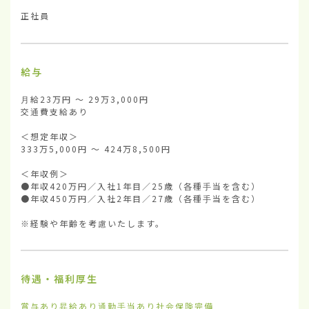
正社員
給与
月給23万円 ～ 29万3,000円

交通費支給あり

＜想定年収＞

333万5,000円 ～ 424万8,500円

＜年収例＞

●年収420万円／入社1年目／25歳（各種手当を含む）

●年収450万円／入社2年目／27歳（各種手当を含む）

※経験や年齢を考慮いたします。
待遇・福利厚生
賞与あり
昇給あり
通勤手当あり
社会保険完備