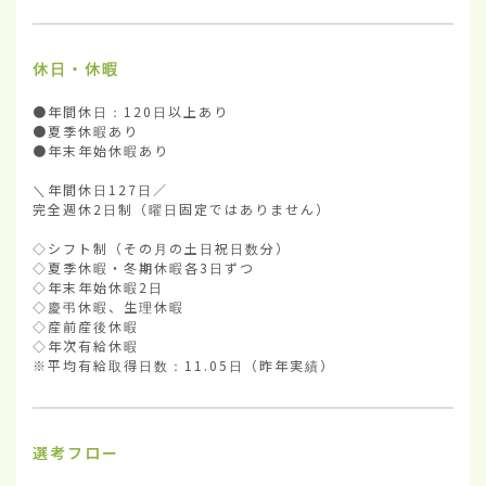
休日・休暇
●年間休日：120日以上あり

●夏季休暇あり

●年末年始休暇あり

＼年間休日127日／

完全週休2日制（曜日固定ではありません）

◇シフト制（その月の土日祝日数分）

◇夏季休暇・冬期休暇各3日ずつ

◇年末年始休暇2日

◇慶弔休暇、生理休暇

◇産前産後休暇

◇年次有給休暇

※平均有給取得日数：11.05日（昨年実績）
選考フロー