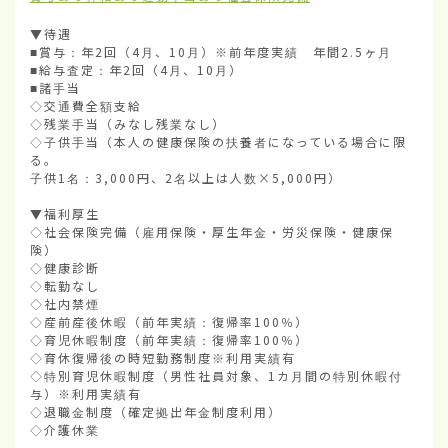
▼待遇

■賞与：年2回（4月、10月）※前年度実績　年間2.5ヶ月

■給与査定：年2回（4月、10月）

■諸手当

◇交通費全額支給

◇残業手当（みなし残業なし）

◇子供手当（本人の健康保険の扶養者になっている場合に限
る。

子供1名：3,000円、2名以上は人数×5,000円）

▼福利厚生

◇社会保険完備（雇用保険・厚生年金・労災保険・健康保
険）

◇健康診断

◇転勤なし

◇社内禁煙

◇産前産後休暇（前年実績：復帰率100％）

◇育児休暇制度（前年実績：復帰率100％）

◇育休復帰後の時短勤務制度※利用実績有

◇特別育児休暇制度（男性社員対象、1カ月間の特別休暇付
与）※利用実績有

◇退職金制度（確定拠出年金制度利用）

◇介護休業