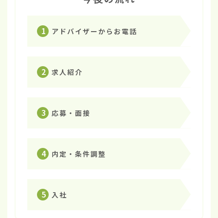
1
アドバイザーからお電話
2
求人紹介
3
応募・面接
4
内定・条件調整
5
入社