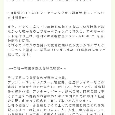
～■葬儀×IT：WEBマーケティングから顧客管理システムの
自社開発■～

また、インターネットで葬儀を依頼するなんていう時代では
なかった頃からウェブマーケティングに参入し、そのマーケ
ットを作り上げ、社内では顧客管理システムMUSUBYSを自
社開発し活用。

それらのノウハウを用いて業界に向けたシステムやアプリケ
ーションを開発し、業界のDXを推し進め、IT事業の拡大を目
指しています。

～■全社一葬儀を支える理念経営■～

そしてそこで重要なのが当社の社員。

プランナーやディレクター、納棺師、搬送ドライバーなどお
客様に直接かかわる仕事から、WEBマーケティング、映像制
作や資料作成、アフターサポート、請求業務、IT事業部に至
るまで全ての社員がお客様のために仲間のために命輝く社会
の実現に向かって理念を共有して取り組んでいます。

当社の価値は、お客様とつくり上げたご葬儀と共にそれを実
現するすべての社員にあります。人、人生、命を事業にして
いる当社にとってそこで働く人が最も大切です。人を活かす