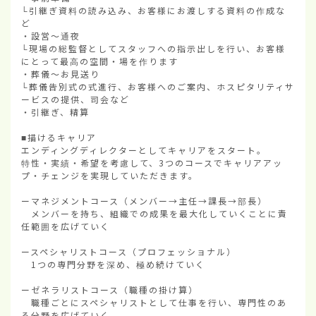
└引継ぎ資料の読み込み、お客様にお渡しする資料の作成な
ど

・設営～通夜

└現場の総監督としてスタッフへの指示出しを行い、お客様
にとって最高の空間・場を作ります

・葬儀～お見送り

└葬儀告別式の式進行、お客様へのご案内、ホスピタリティサ
ービスの提供、司会など

・引継ぎ、精算

■描けるキャリア

エンディングディレクターとしてキャリアをスタート。

特性・実績・希望を考慮して、3つのコースでキャリアアッ
プ・チェンジを実現していただきます。

ーマネジメントコース（メンバー→主任→課長→部長）

　メンバーを持ち、組織での成果を最大化していくことに責
任範囲を広げていく

ースペシャリストコース（プロフェッショナル）

　1つの専門分野を深め、極め続けていく

ーゼネラリストコース（職種の掛け算）

　職種ごとにスペシャリストとして仕事を行い、専門性のあ
る分野を広げていく