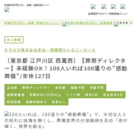
葬儀業界専門の求人・就職・転職支援サイト
企業様向け
ログイン
新規登録
メニュー
葬儀業界の求人・転職「葬儀のおしごと」
東京都の葬儀業界の求人・転職情報
（東京都 江
求人情報
むすびす株式会社
本社・西葛西セレモニーホール
（東京都 江戸川区 西葛西）【葬祭ディレクタ
ー】未経験OK！100人いれば100通りの"感動
葬儀"/年休127日
正社員
葬祭ディレクター
東京都
経歴不問
学歴不問
経験者優遇
年間休日120日以上
シフト制
週休2日
完全週休2日
時短勤務
長期休暇あり
転勤なし
『100人いれば、100通りの”感動葬儀”』で、大切な人と
の別れに後悔を無くし、葬儀業界の付加価値を高め「命が
輝く、世界を創る」
