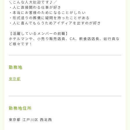
＼こんな人大歓迎です♪／

・人に直接関わる仕事が好き

・本当にお客様のためになることがしたい

・形式通りの葬儀に疑問を持ったことがある

・人に喜んでもらうためアイディアを出すのが好き

【活躍しているメンバーの前職】

ホテルマンや、小売り販売店員、CA、飲食店店長、銀行員な
ど様々です！
勤務地
東京都
勤務地住所
東京都 江戸川区 西葛西