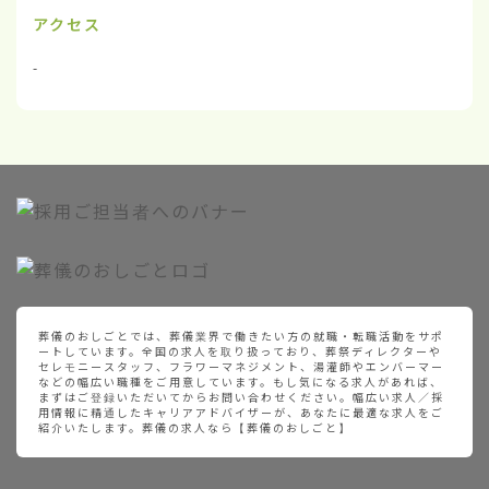
アクセス
-
葬儀のおしごとでは、葬儀業界で働きたい方の就職・転職活動をサポ
ートしています。全国の求人を取り扱っており、葬祭ディレクターや
セレモニースタッフ、フラワーマネジメント、湯灌師やエンバーマー
などの幅広い職種をご用意しています。もし気になる求人があれば、
まずはご登録いただいてからお問い合わせください。幅広い求人／採
用情報に精通したキャリアアドバイザーが、あなたに最適な求人をご
紹介いたします。葬儀の求人なら【葬儀のおしごと】