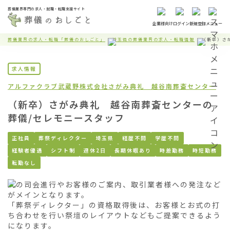
葬儀業界専門の求人・就職・転職支援サイト
企業様向け
ログイン
新規登録
メニュー
葬儀業界の求人・転職「葬儀のおしごと」
埼玉県の葬儀業界の求人・転職情報
（新卒）さ
求人情報
アルファクラブ武蔵野株式会社
さがみ典礼 越谷南葬斎センター
（新卒）さがみ典礼 越谷南葬斎センターの
葬儀/セレモニースタッフ
正社員
葬祭ディレクター
埼玉県
経歴不問
学歴不問
経験者優遇
シフト制
週休2日
長期休暇あり
時差勤務
時短勤務
転勤なし
式の司会進行やお客様のご案内、取引業者様への発注など
がメインとなります。

「葬祭ディレクター」の資格取得後は、お客様とお式の打
ち合わせを行い祭壇のレイアウトなどもご提案できるよう
になります。