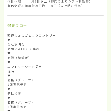
休日休暇        月8日以上（部門によりシフト制勤務）

有休休暇初年度付与日数：10日（入社時に付与）
選考フロー
葬儀のおしごとよりエントリー

▼

会社説明会

対面／WEBにて実施

▼

面談（希望者）

▼

エントリーシート提出

随時

▼

面接（グループ）

1回実施予定

▼

適性検査

▼

面接（グループ）

1回実施予定
