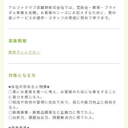
アルファクラブ武蔵野株式会社では、互助会・葬祭・ブライ
ダル事業を展開。お客様のニーズにお応えするために、質の
高いサービスの提供・スタッフの育成に努めて参ります。
募集職種
葬祭ディレクター
対象となる方
■当社の求める人物像■

○常にお客様を第一に考え、お客様のために仕事をすること
に喜びを感じる人。

○知識や技術の習得に貪欲であり、自己の能力向上に前向き
な人。

○新規事業・新商品開発など企画力に秀でた人。

○分析力、課題抽出力、問題解決力に秀でた人。

■選考基準■
