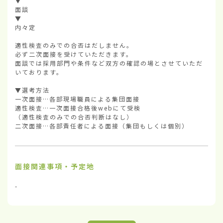
▼

面談

▼

内々定

適性検査のみでの合否はだしません。

必ず二次面接を受けていただきます。

面談では採用部門や条件など双方の確認の場とさせていただ
いております。

▼選考方法        

一次面接…各部現場職員による集団面接

適性検査…一次面接合格後webにて受検

（適性検査のみでの合否判断はなし）

二次面接…各部責任者による面接（集団もしくは個別）
面接関連事項・予定地
-