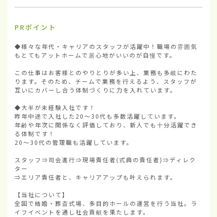
PRポイント
◆様々な年代・キャリアのスタッフが活躍中！職場の雰囲気
もとてもアットホームで居心地がいいのが自慢です。

この仕事はお客様とのやりとりが多い上、業務も多岐にわた
ります。そのため、チームで業務を行えるよう、スタッフが
互いにカバーし合う体制づくりに力を入れています。

◆大半が未経験入社です！

昨年中途で入社した20～30代も多数活躍しています。

年齢や年次に関係なく評価しており、新人でも十分活躍でき
る体制です！

20～30代の管理職も活躍しています。

スタッフ⇒司会進行⇒現場責任者(式典の責任者)⇒ディレク
ター

⇒エリア責任者と、キャリアアップも叶えられます。

【当社について】

全国で結婚・葬斎式場、多目的ホールの運営を行う当社。ラ
イフイベントを通し社会貢献を果たします。
