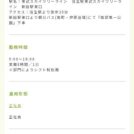
駅名：東武スカイツリーライン　蒲生駅東武スカイツリーラ
イン　新田駅東口

アクセス：蒲生駅より徒歩20分

新田駅東口より朝日バス(南町・伊原循環)にて『南部第一公
園』下車
勤務時間
9:00～18:00

実働8時間／1日

※部門によりシフト制勤務
雇用形態
正社員
正社員