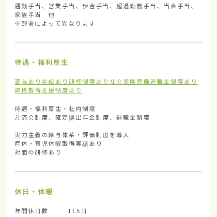
通勤手当、営業手当、歩合手当、超過勤務手当、当直手当、
家族手当　他

※部署によって異なります
待遇・福利厚生
賞与あり
昇給あり
研修制度あり
社会保険完備
退職金制度あり
資格取得支援制度あり
待遇・福利厚生・社内制度	

共済会制度、確定拠出年金制度、退職金制度

実力主義の給与体系・評価制度を導入

産休・育児休暇取得実績あり

対面の研修あり
休日・休暇
年間休日数        115日
