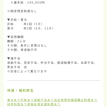
　※基本給：180,000円

※固定残業制度なし

▼昇給・賞与

昇給        年1回（5月）

賞与        年2回（6月、12月）

▼試用期間

期間：3ヶ月

その間、条件に変更はなし

その間、車通勤不可

▼諸手当

通勤手当、営業手当、歩合手当、超過勤務手当、当直手当、
家族手当　他

※部署によって異なります
待遇・福利厚生
賞与あり
昇給あり
通勤手当あり
社会保険完備
退職金制度あり
研修制度あり
資格取得支援制度あり