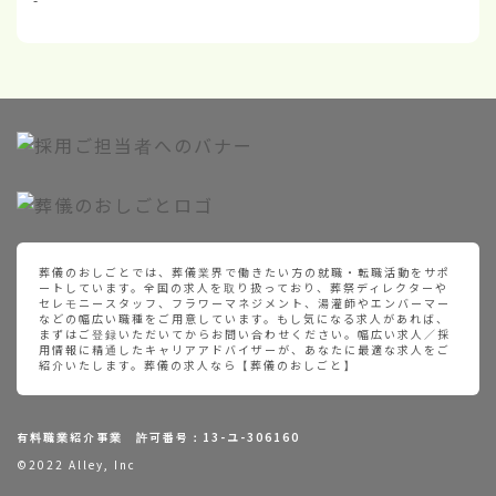
葬儀のおしごとでは、葬儀業界で働きたい方の就職・転職活動をサポ
ートしています。全国の求人を取り扱っており、葬祭ディレクターや
セレモニースタッフ、フラワーマネジメント、湯灌師やエンバーマー
などの幅広い職種をご用意しています。もし気になる求人があれば、
まずはご登録いただいてからお問い合わせください。幅広い求人／採
用情報に精通したキャリアアドバイザーが、あなたに最適な求人をご
紹介いたします。葬儀の求人なら【葬儀のおしごと】
有料職業紹介事業 許可番号：13-ユ-306160
©2022 Alley, Inc