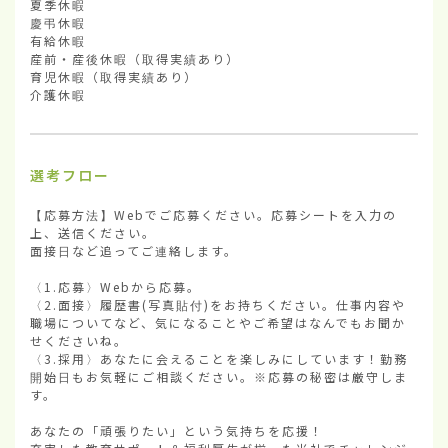
夏季休暇

慶弔休暇

有給休暇

産前・産後休暇（取得実績あり）

育児休暇（取得実績あり）

介護休暇
選考フロー
【応募方法】Webでご応募ください。応募シートを入力の
上、送信ください。

面接日など追ってご連絡します。

〈1.応募〉Webから応募。

〈2.面接〉履歴書(写真貼付)をお持ちください。仕事内容や
職場についてなど、気になることやご希望はなんでもお聞か
せくださいね。

〈3.採用〉あなたに会えることを楽しみにしています！勤務
開始日もお気軽にご相談ください。※応募の秘密は厳守しま
す。

あなたの「頑張りたい」という気持ちを応援！
