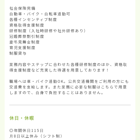
社会保険完備

自動車・バイク・自転車通勤可

各種インセンティブ制度

資格取得支援制度

研修制度（入社時研修や社外研修あり）

冠婚葬祭割引制度

慶弔見舞金制度

育児支援制度

制服貸与

業務内容やステップに合わせた各種研修制度のほか、資格取
得支援制度など充実した待遇を用意しております！

職場へは車・バイク通勤OK。公共交通機関をご利用の方にも
交通費を支給します。また業務に必要な制服はこちらで用意
しますので、自身で負担することはありません。
休日・休暇
◎年間休日115日

月8日以上休み（シフト制）
