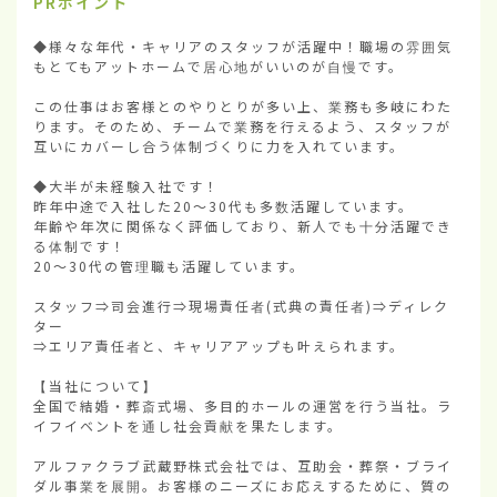
PRポイント
◆様々な年代・キャリアのスタッフが活躍中！職場の雰囲気
もとてもアットホームで居心地がいいのが自慢です。

この仕事はお客様とのやりとりが多い上、業務も多岐にわた
ります。そのため、チームで業務を行えるよう、スタッフが
互いにカバーし合う体制づくりに力を入れています。

◆大半が未経験入社です！

昨年中途で入社した20～30代も多数活躍しています。

年齢や年次に関係なく評価しており、新人でも十分活躍でき
る体制です！

20～30代の管理職も活躍しています。

スタッフ⇒司会進行⇒現場責任者(式典の責任者)⇒ディレク
ター

⇒エリア責任者と、キャリアアップも叶えられます。

【当社について】

全国で結婚・葬斎式場、多目的ホールの運営を行う当社。ラ
イフイベントを通し社会貢献を果たします。

アルファクラブ武蔵野株式会社では、互助会・葬祭・ブライ
ダル事業を展開。お客様のニーズにお応えするために、質の