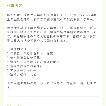
仕事内容
私たちは、『さがみ典礼』を運営している会社です。60年以
上の歴史を持ち、新たな技術や施設への投資も怠りません。

年々増え続ける葬斎場でのご葬儀に対し、質の高いサービス
を提供し続けるために、埼玉県内の各勤務地で増員募集しま
す。未経験歓迎のため人柄重視の採用です。基礎知識から丁
寧に教えますので安心して始められます。

【具体的には・・・】

* ご家族との打ち合わせ、提案

* 棺や祭壇などの手配

* 病院やご自宅からのご遺体の配送

* 通夜や葬儀の司会進行

* アフターフォロー

* 清掃、受付　など

＊ご家族の想いに寄り添ったセレモニーを企画・演出します
＊