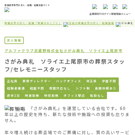
葬儀業界専門の求人・就職・転職支援サイト
企業様向け
ログイン
新規登録
メニュー
葬儀業界の求人・転職「葬儀のおしごと」
埼玉県の葬儀業界の求人・転職情報
さがみ典礼
求人情報
アルファクラブ武蔵野株式会社
さがみ典礼 ソライエ上尾原市
さがみ典礼 ソライエ上尾原市の葬祭スタッ
フ/セレモニースタッフ
正社員
葬祭ディレクター
バックオフィス
埼玉県
学歴不問
経験者優遇
経歴不問
夜間対応なし
シフト制
長期休暇あり
週休2日
時差勤務
時短勤務
オフィス駅近
転勤なし
私たちは、『さがみ典礼』を運営している会社です。60
年以上の歴史を持ち、新たな技術や施設への投資も怠りま
せん。

年々増え続ける葬斎場でのご葬儀に対し、質の高いサービ