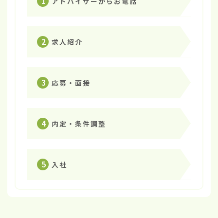
1
アドバイザーからお電話
2
求人紹介
3
応募・面接
4
内定・条件調整
5
入社