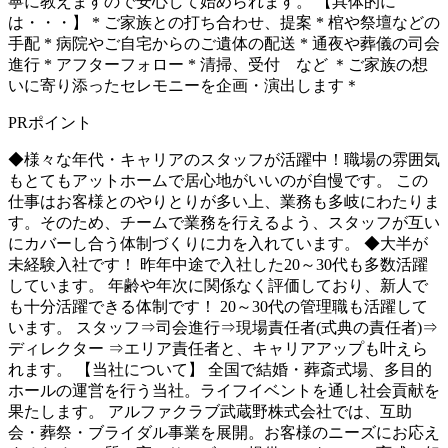
寧に教えますので安心して始められます。 【具体的に
は・・・】 * ご家族との打ち合わせ、提案 * 棺や祭壇などの
手配 * 病院やご自宅からのご遺体の配送 * 通夜や葬儀の司会
進行 * アフターフォロー * 清掃、受付 など ＊ご家族の想
いに寄り添ったセレモニーを企画・演出します＊
PRポイント
◆様々な年代・キャリアのスタッフが活躍中！職場の雰囲気
もとてもアットホームで居心地がいいのが自慢です。 この
仕事はお客様とのやりとりが多い上、業務も多岐にわたりま
す。そのため、チームで業務を行えるよう、スタッフが互い
にカバーし合う体制づくりに力を入れています。 ◆大半が
未経験入社です！ 昨年中途で入社した20～30代も多数活躍
しています。 年齢や年次に関係なく評価しており、新人で
も十分活躍できる体制です！ 20～30代の管理職も活躍して
います。 スタッフ⇒司会進行⇒現場責任者(式典の責任者)⇒
ディレクター ⇒エリア責任者と、キャリアアップも叶えら
れます。 【当社について】 全国で結婚・葬斎式場、多目的
ホールの運営を行う当社。ライフイベントを通し社会貢献を
果たします。 アルファクラブ武蔵野株式会社では、互助
会・葬祭・ブライダル事業を展開。お客様のニーズにお応え