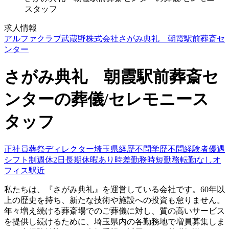
スタッフ
求人情報
アルファクラブ武蔵野株式会社
さがみ典礼 朝霞駅前葬斎セ
ンター
さがみ典礼 朝霞駅前葬斎セ
ンターの葬儀/セレモニース
タッフ
正社員
葬祭ディレクター
埼玉県
経歴不問
学歴不問
経験者優遇
シフト制
週休2日
長期休暇あり
時差勤務
時短勤務
転勤なし
オ
フィス駅近
私たちは、『さがみ典礼』を運営している会社です。60年以
上の歴史を持ち、新たな技術や施設への投資も怠りません。
年々増え続ける葬斎場でのご葬儀に対し、質の高いサービス
を提供し続けるために、埼玉県内の各勤務地で増員募集しま