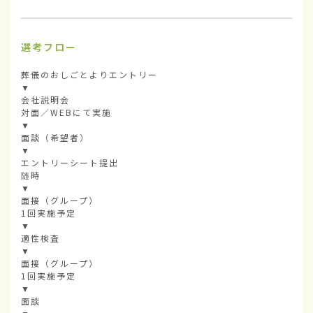
選考フロー
葬儀のおしごとよりエントリー

▼

会社説明会

対面／WEBにて実施

▼

面談（希望者）

▼

エントリーシート提出

随時

▼

面接（グループ）

1回実施予定

▼

適性検査

▼

面接（グループ）

1回実施予定

▼

面談
