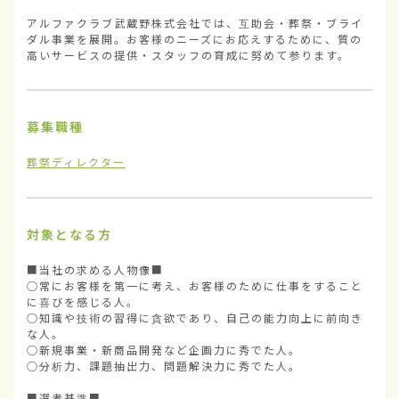
アルファクラブ武蔵野株式会社では、互助会・葬祭・ブライ
ダル事業を展開。お客様のニーズにお応えするために、質の
高いサービスの提供・スタッフの育成に努めて参ります。
募集職種
葬祭ディレクター
対象となる方
■当社の求める人物像■

○常にお客様を第一に考え、お客様のために仕事をすること
に喜びを感じる人。

○知識や技術の習得に貪欲であり、自己の能力向上に前向き
な人。

○新規事業・新商品開発など企画力に秀でた人。

○分析力、課題抽出力、問題解決力に秀でた人。

■選考基準■
