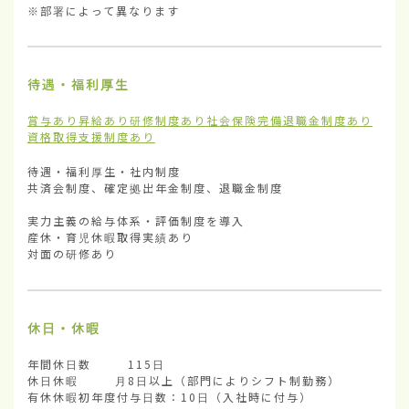
※部署によって異なります
待遇・福利厚生
賞与あり
昇給あり
研修制度あり
社会保険完備
退職金制度あり
資格取得支援制度あり
待遇・福利厚生・社内制度	

共済会制度、確定拠出年金制度、退職金制度

実力主義の給与体系・評価制度を導入

産休・育児休暇取得実績あり

対面の研修あり
休日・休暇
年間休日数        115日

休日休暇        月8日以上（部門によりシフト制勤務）

有休休暇初年度付与日数：10日（入社時に付与）