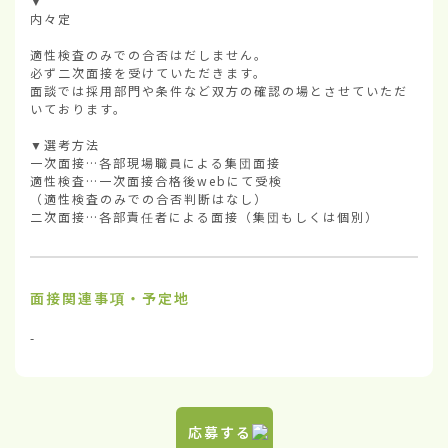
▼

内々定

適性検査のみでの合否はだしません。

必ず二次面接を受けていただきます。

面談では採用部門や条件など双方の確認の場とさせていただ
いております。

▼選考方法        

一次面接…各部現場職員による集団面接

適性検査…一次面接合格後webにて受検

（適性検査のみでの合否判断はなし）

二次面接…各部責任者による面接（集団もしくは個別）
面接関連事項・予定地
-
応募する