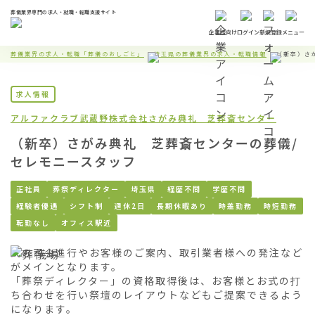
葬儀業界専門の求人・就職・転職支援サイト
企業様向け
ログイン
新規登録
メニュー
葬儀業界の求人・転職「葬儀のおしごと」
埼玉県の葬儀業界の求人・転職情報
（新卒）さ
求人情報
アルファクラブ武蔵野株式会社
さがみ典礼 芝葬斎センター
（新卒）さがみ典礼 芝葬斎センターの葬儀/
セレモニースタッフ
正社員
葬祭ディレクター
埼玉県
経歴不問
学歴不問
経験者優遇
シフト制
週休2日
長期休暇あり
時差勤務
時短勤務
転勤なし
オフィス駅近
式の司会進行やお客様のご案内、取引業者様への発注など
がメインとなります。

「葬祭ディレクター」の資格取得後は、お客様とお式の打
ち合わせを行い祭壇のレイアウトなどもご提案できるよう
になります。