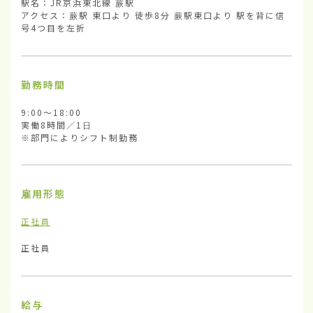
駅名：JR京浜東北線 蕨駅

アクセス：蕨駅 東口より 徒歩8分 蕨駅東口より 駅を背に信
号4つ目を左折
勤務時間
9:00～18:00

実働8時間／1日

※部門によりシフト制勤務
雇用形態
正社員
正社員
給与