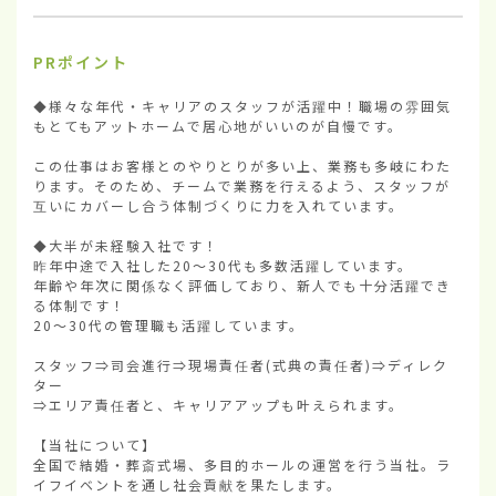
PRポイント
◆様々な年代・キャリアのスタッフが活躍中！職場の雰囲気
もとてもアットホームで居心地がいいのが自慢です。

この仕事はお客様とのやりとりが多い上、業務も多岐にわた
ります。そのため、チームで業務を行えるよう、スタッフが
互いにカバーし合う体制づくりに力を入れています。

◆大半が未経験入社です！

昨年中途で入社した20～30代も多数活躍しています。

年齢や年次に関係なく評価しており、新人でも十分活躍でき
る体制です！

20～30代の管理職も活躍しています。

スタッフ⇒司会進行⇒現場責任者(式典の責任者)⇒ディレク
ター

⇒エリア責任者と、キャリアアップも叶えられます。

【当社について】

全国で結婚・葬斎式場、多目的ホールの運営を行う当社。ラ
イフイベントを通し社会貢献を果たします。
