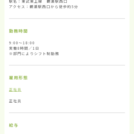
駅名：東武東上線　鶴瀬駅西口

アクセス：鶴瀬駅西口から徒歩約5分
勤務時間
9:00～18:00

実働8時間／1日

※部門によりシフト制勤務
雇用形態
正社員
正社員
給与