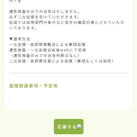
内々定

適性検査のみでの合否はだしません。

必ず二次面接を受けていただきます。

面談では採用部門や条件など双方の確認の場とさせていただ
いております。

▼選考方法        

一次面接…各部現場職員による集団面接

適性検査…一次面接合格後webにて受検

（適性検査のみでの合否判断はなし）

二次面接…各部責任者による面接（集団もしくは個別）
面接関連事項・予定地
-
応募する