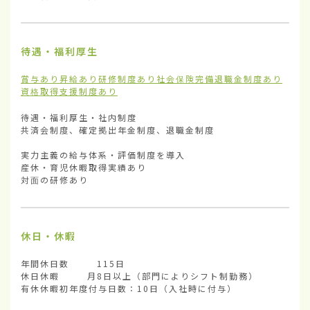
待遇・福利厚生
賞与あり
昇給あり
研修制度あり
社会保険完備
退職金制度あり
資格取得支援制度あり
待遇・福利厚生・社内制度	

共済会制度、確定拠出年金制度、退職金制度

実力主義の給与体系・評価制度を導入

産休・育児休暇取得実績あり

対面の研修あり
休日・休暇
年間休日数        115日

休日休暇        月8日以上（部門によりシフト制勤務）

有休休暇初年度付与日数：10日（入社時に付与）