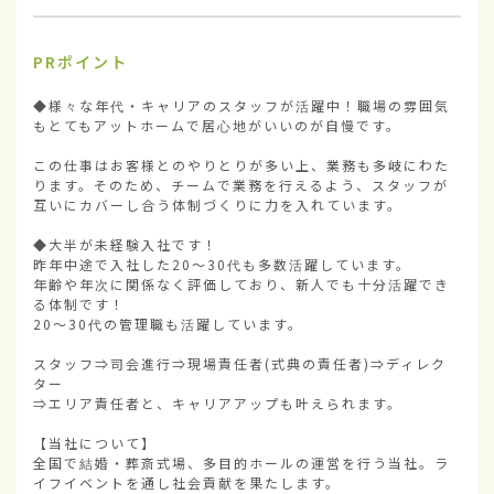
PRポイント
◆様々な年代・キャリアのスタッフが活躍中！職場の雰囲気
もとてもアットホームで居心地がいいのが自慢です。

この仕事はお客様とのやりとりが多い上、業務も多岐にわた
ります。そのため、チームで業務を行えるよう、スタッフが
互いにカバーし合う体制づくりに力を入れています。

◆大半が未経験入社です！

昨年中途で入社した20～30代も多数活躍しています。

年齢や年次に関係なく評価しており、新人でも十分活躍でき
る体制です！

20～30代の管理職も活躍しています。

スタッフ⇒司会進行⇒現場責任者(式典の責任者)⇒ディレク
ター

⇒エリア責任者と、キャリアアップも叶えられます。

【当社について】

全国で結婚・葬斎式場、多目的ホールの運営を行う当社。ラ
イフイベントを通し社会貢献を果たします。
