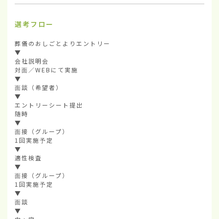
選考フロー
葬儀のおしごとよりエントリー

▼

会社説明会

対面／WEBにて実施

▼

面談（希望者）

▼

エントリーシート提出

随時

▼

面接（グループ）

1回実施予定

▼

適性検査

▼

面接（グループ）

1回実施予定

▼

面談

▼
