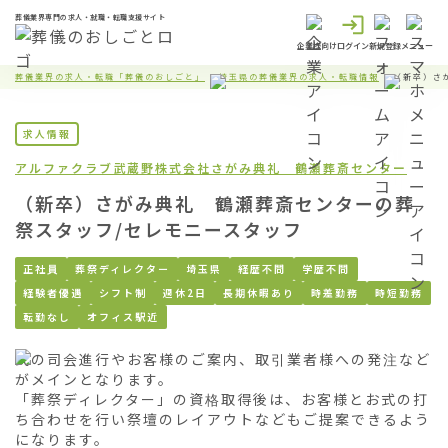
葬儀業界専門の求人・就職・転職支援サイト
企業様向け
ログイン
新規登録
メニュー
葬儀業界の求人・転職「葬儀のおしごと」
埼玉県の葬儀業界の求人・転職情報
（新卒）さ
求人情報
アルファクラブ武蔵野株式会社
さがみ典礼 鶴瀬葬斎センター
（新卒）さがみ典礼 鶴瀬葬斎センターの葬
祭スタッフ/セレモニースタッフ
正社員
葬祭ディレクター
埼玉県
経歴不問
学歴不問
経験者優遇
シフト制
週休2日
長期休暇あり
時差勤務
時短勤務
転勤なし
オフィス駅近
式の司会進行やお客様のご案内、取引業者様への発注など
がメインとなります。

「葬祭ディレクター」の資格取得後は、お客様とお式の打
ち合わせを行い祭壇のレイアウトなどもご提案できるよう
になります。