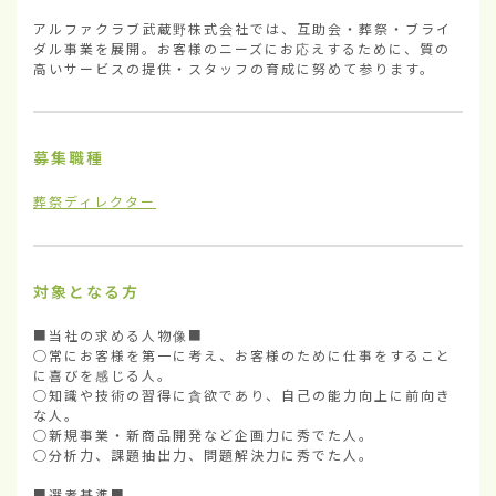
アルファクラブ武蔵野株式会社では、互助会・葬祭・ブライ
ダル事業を展開。お客様のニーズにお応えするために、質の
高いサービスの提供・スタッフの育成に努めて参ります。
募集職種
葬祭ディレクター
対象となる方
■当社の求める人物像■

○常にお客様を第一に考え、お客様のために仕事をすること
に喜びを感じる人。

○知識や技術の習得に貪欲であり、自己の能力向上に前向き
な人。

○新規事業・新商品開発など企画力に秀でた人。

○分析力、課題抽出力、問題解決力に秀でた人。

■選考基準■
