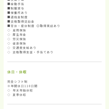
■稼動手当

■制服貸与

■保養所あり

■退職金制度

■資格取得奨励金

■育休・産休制度 ◎取得実績あり

◇ 雇用保険

◇ 厚生年金

◇ 労災保険

◇ 健康保険

◇ 交通費支給あり

◇ 資格取得支援・手当てあり
休日・休暇
完全シフト制

※年間休日110日間

◇ 年末年始休暇

◇ 夏季休暇