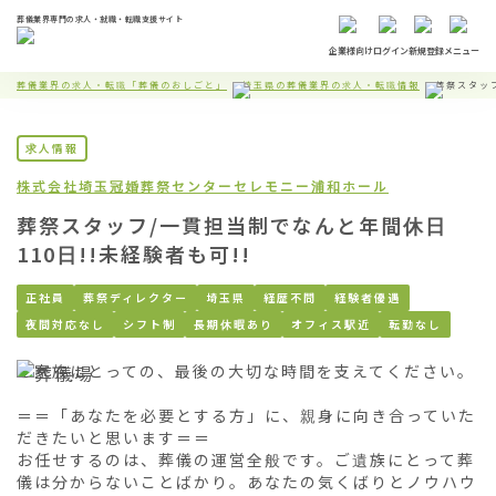
葬儀業界専門の求人・就職・転職支援サイト
企業様向け
ログイン
新規登録
メニュー
葬儀業界の求人・転職「葬儀のおしごと」
埼玉県の葬儀業界の求人・転職情報
葬祭スタッフ
求人情報
株式会社埼玉冠婚葬祭センター
セレモニー浦和ホール
葬祭スタッフ/一貫担当制でなんと年間休日
110日!!未経験者も可!!
正社員
葬祭ディレクター
埼玉県
経歴不問
経験者優遇
夜間対応なし
シフト制
長期休暇あり
オフィス駅近
転勤なし
ご家族にとっての、最後の大切な時間を支えてください。

＝＝「あなたを必要とする方」に、親身に向き合っていた
だきたいと思います＝＝

お任せするのは、葬儀の運営全般です。ご遺族にとって葬
儀は分からないことばかり。あなたの気くばりとノウハウ