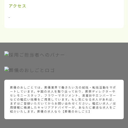
アクセス
-
葬儀のおしごとでは、葬儀業界で働きたい方の就職・転職活動をサポ
ートしています。全国の求人を取り扱っており、葬祭ディレクターや
セレモニースタッフ、フラワーマネジメント、湯灌師やエンバーマー
などの幅広い職種をご用意しています。もし気になる求人があれば、
まずはご登録いただいてからお問い合わせください。幅広い求人／採
用情報に精通したキャリアアドバイザーが、あなたに最適な求人をご
紹介いたします。葬儀の求人なら【葬儀のおしごと】