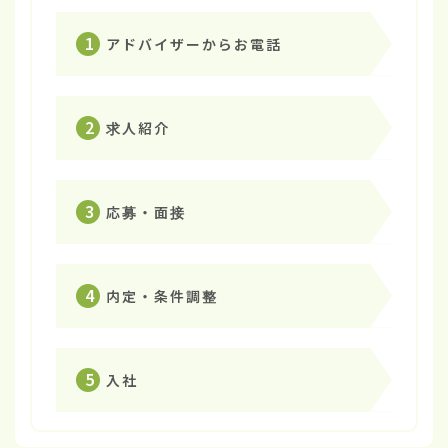
1
アドバイザーからお電話
2
求人紹介
3
応募・面接
4
内定・条件調整
5
入社