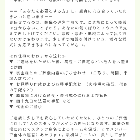
＝＝「あなたを必要とする方」に、親身に向き合っていただ
きたいと思います＝＝

お任せするのは、葬儀の運営全般です。ご遺族にとって葬儀
は分からないことばかり。あなたの気くばりとノウハウで支
えて差し上げてください。宗教・宗派・地域によって執り行
ない方は変わります。少しずつ知識を付けていき、様々な様
式に対応できるようになってください。

≪お仕事のおおまかな流れ≫

▼ ご連絡をいただいた後、病院・ご自宅などへ故人をお迎え
に訪問

▼ 喪主様とのご葬儀内容の打ち合わせ （日取り、時間、来
場人数など）

▼ お見積り作成および各種手配業務 （火葬場の確認、僧侶
の手配など）

▼ 葬儀場における通夜・告別式の進行および管理

▼ 四十九日の法要の手配 など

▼ 代金のご請求

ご遺族に少しでも安心していただくために、ひとつのご葬儀
に対して1人のスタッフがメインの担当となります。葬儀の規
模に応じてスタッフ数名によるチームを編成。そのメンバー
で全体の運営にあたります。最初はチームの一員として参加