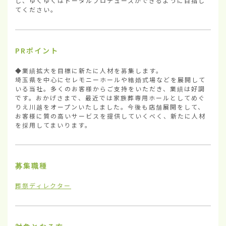
し、ゆくゆくはトータルプロデュースができるように目指し
てください。
PRポイント
◆業績拡大を目標に新たに人材を募集します。

埼玉県を中心にセレモニーホールや結婚式場などを展開して
いる当社。多くのお客様からご支持をいただき、業績は好調
です。おかげさまで、最近では家族葬専用ホールとしてめぐ
りえ川越をオープンいたしました。今後も店舗展開をして、
お客様に質の高いサービスを提供していくべく、新たに人材
を採用してまいります。
募集職種
葬祭ディレクター