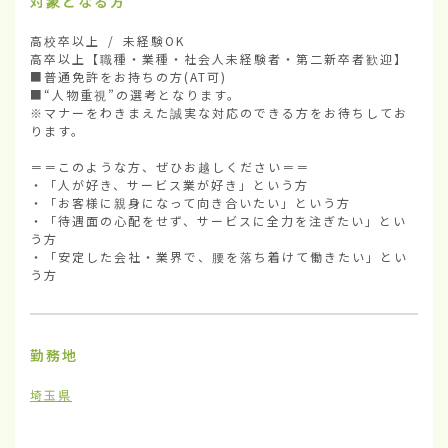
対象となる方
高校卒以上 / 未経験OK

高卒以上【職種・業種・社会人未経験者・第二新卒者歓迎】

■普通免許をお持ちの方(AT可)

■“人物重視”の選考となります。

※マナーをわきまえた誠実な対応のできる方をお待ちしてお
ります。

＝＝このような方、ぜひお越しください＝＝

・「人が好き、サービス業が好き」という方

・「お客様に親身になって向き合いたい」という方

・「待遇面の心配をせず、サービスに全力を注ぎたい」とい
う方

・「安定した会社・業界で、腰を落ち着けて働きたい」とい
う方
勤務地
埼玉県