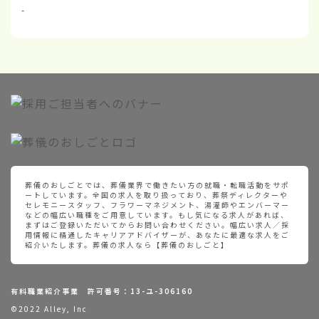
-
葬儀のおしごとでは、葬儀業界で働きたい方の就職・転職活動をサポ
ートしています。全国の求人を取り扱っており、葬祭ディレクターや
セレモニースタッフ、フラワーマネジメント、湯灌師やエンバーマー
などの幅広い職種をご用意しています。もし気になる求人があれば、
まずはご登録いただいてからお問い合わせください。幅広い求人／採
用情報に精通したキャリアアドバイザーが、あなたに最適な求人をご
紹介いたします。葬儀の求人なら【葬儀のおしごと】
有料職業紹介事業 許可番号：13-ユ-306160
©2022 Alley, Inc