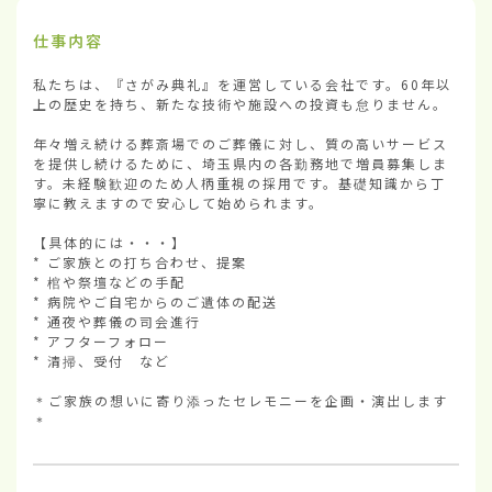
仕事内容
私たちは、『さがみ典礼』を運営している会社です。60年以
上の歴史を持ち、新たな技術や施設への投資も怠りません。

年々増え続ける葬斎場でのご葬儀に対し、質の高いサービス
を提供し続けるために、埼玉県内の各勤務地で増員募集しま
す。未経験歓迎のため人柄重視の採用です。基礎知識から丁
寧に教えますので安心して始められます。

【具体的には・・・】

* ご家族との打ち合わせ、提案

* 棺や祭壇などの手配

* 病院やご自宅からのご遺体の配送

* 通夜や葬儀の司会進行

* アフターフォロー

* 清掃、受付　など

＊ご家族の想いに寄り添ったセレモニーを企画・演出します
＊