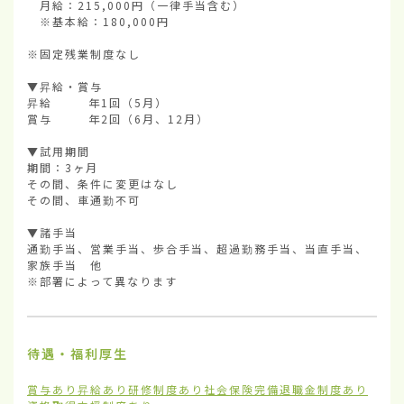
　月給：215,000円（一律手当含む）

　※基本給：180,000円

※固定残業制度なし

▼昇給・賞与

昇給        年1回（5月）

賞与        年2回（6月、12月）

▼試用期間

期間：3ヶ月

その間、条件に変更はなし

その間、車通勤不可

▼諸手当

通勤手当、営業手当、歩合手当、超過勤務手当、当直手当、
家族手当　他

※部署によって異なります
待遇・福利厚生
賞与あり
昇給あり
研修制度あり
社会保険完備
退職金制度あり