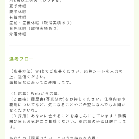
月8日以上休み（シフト制）

夏季休暇

慶弔休暇

有給休暇

産前・産後休暇（取得実績あり）

育児休暇（取得実績あり）

介護休暇
選考フロー
【応募方法】Webでご応募ください。応募シートを入力の
上、送信ください。

面接日など追ってご連絡します。

〈1.応募〉Webから応募。

〈2.面接〉履歴書(写真貼付)をお持ちください。仕事内容や
職場についてなど、気になることやご希望はなんでもお聞か
せくださいね。

〈3.採用〉あなたに会えることを楽しみにしています！勤務
開始日もお気軽にご相談ください。※応募の秘密は厳守しま
す。

あなたの「頑張りたい」という気持ちを応援！
