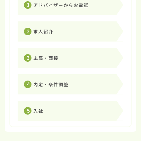
1
アドバイザーからお電話
2
求人紹介
3
応募・面接
4
内定・条件調整
5
入社