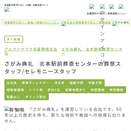
葬儀業界専門の求人・就職・転職支援サイト
企業様向け
ログイン
新規登録
メニュー
葬儀業界の求人・転職「葬儀のおしごと」
埼玉県の葬儀業界の求人・転職情報
さがみ典礼
求人情報
アルファクラブ武蔵野株式会
さがみ典礼 北本駅前葬斎センタ
社
ー
さがみ典礼 北本駅前葬斎センターの葬祭ス
タッフ/セレモニースタッフ
正社員
葬祭ディレクター
埼玉県
経歴不問
学歴不問
経験者優遇
シフト制
週休2日
長期休暇あり
時差勤務
時短勤務
転勤なし
オフィス駅近
私たちは、『さがみ典礼』を運営している会社です。60
年以上の歴史を持ち、新たな技術や施設への投資も怠りま
せん。
