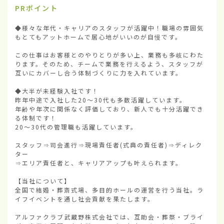
PRポイント
◆様々な年代・キャリアのスタッフが活躍中！職場の雰囲気
もとてもアットホームで居心地がいいのが自慢です。

この仕事はお客様とのやりとりが多い上、業務も多岐にわた
ります。そのため、チームで業務を行えるよう、スタッフが
互いにカバーし合う体制づくりに力を入れています。

◆大半が未経験入社です！

昨年中途で入社した20～30代も多数活躍しています。

年齢や年次に関係なく評価しており、新人でも十分活躍でき
る体制です！

20～30代の管理職も活躍しています。

スタッフ⇒司会進行⇒現場責任者(式典の責任者)⇒ディレク
ター

⇒エリア責任者と、キャリアアップも叶えられます。

【当社について】

全国で結婚・葬斎式場、多目的ホールの運営を行う当社。ラ
イフイベントを通し社会貢献を果たします。

アルファクラブ武蔵野株式会社では、互助会・葬祭・ブライ