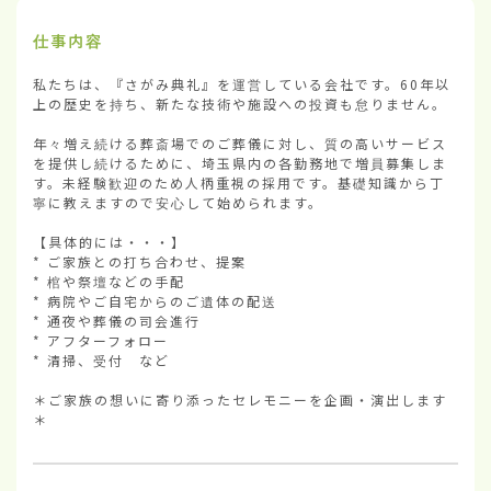
仕事内容
私たちは、『さがみ典礼』を運営している会社です。60年以
上の歴史を持ち、新たな技術や施設への投資も怠りません。

年々増え続ける葬斎場でのご葬儀に対し、質の高いサービス
を提供し続けるために、埼玉県内の各勤務地で増員募集しま
す。未経験歓迎のため人柄重視の採用です。基礎知識から丁
寧に教えますので安心して始められます。

【具体的には・・・】

* ご家族との打ち合わせ、提案

* 棺や祭壇などの手配

* 病院やご自宅からのご遺体の配送

* 通夜や葬儀の司会進行

* アフターフォロー

* 清掃、受付　など

＊ご家族の想いに寄り添ったセレモニーを企画・演出します
＊