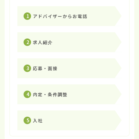
1
アドバイザーからお電話
2
求人紹介
3
応募・面接
4
内定・条件調整
5
入社