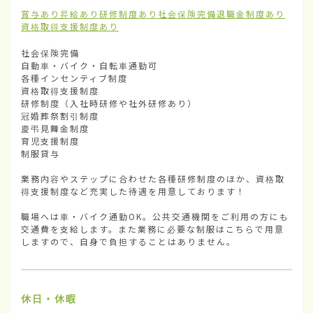
賞与あり
昇給あり
研修制度あり
社会保険完備
退職金制度あり
資格取得支援制度あり
社会保険完備

自動車・バイク・自転車通勤可

各種インセンティブ制度

資格取得支援制度

研修制度（入社時研修や社外研修あり）

冠婚葬祭割引制度

慶弔見舞金制度

育児支援制度

制服貸与

業務内容やステップに合わせた各種研修制度のほか、資格取
得支援制度など充実した待遇を用意しております！

職場へは車・バイク通勤OK。公共交通機関をご利用の方にも
交通費を支給します。また業務に必要な制服はこちらで用意
しますので、自身で負担することはありません。
休日・休暇