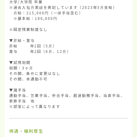
大学/大学院 卒業

※過去入社月実績を表記しています（2023年5月支給）

　月給：215,000円（一律手当含む）

　※基本給：180,000円

※固定残業制度なし

▼昇給・賞与

昇給        年1回（5月）

賞与        年2回（6月、12月）

▼試用期間

期間：3ヶ月

その間、条件に変更はなし

その間、車通勤不可

▼諸手当

通勤手当、営業手当、歩合手当、超過勤務手当、当直手当、
家族手当　他

※部署によって異なります
待遇・福利厚生