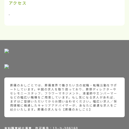
アクセス
-
葬儀のおしごとでは、葬儀業界で働きたい方の就職・転職活動をサポ
ートしています。全国の求人を取り扱っており、葬祭ディレクターや
セレモニースタッフ、フラワーマネジメント、湯灌師やエンバーマー
などの幅広い職種をご用意しています。もし気になる求人があれば、
まずはご登録いただいてからお問い合わせください。幅広い求人／採
用情報に精通したキャリアアドバイザーが、あなたに最適な求人をご
紹介いたします。葬儀の求人なら【葬儀のおしごと】
有料職業紹介事業 許可番号：13-ユ-306160