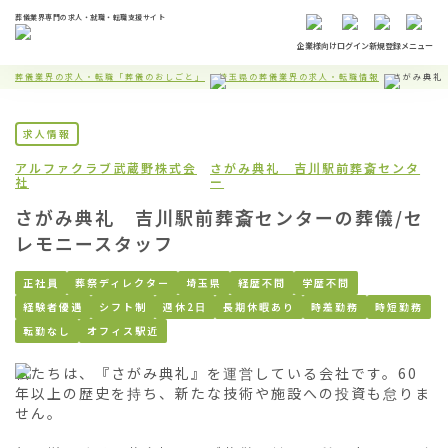
葬儀業界専門の求人・就職・転職支援サイト
企業様向け
ログイン
新規登録
メニュー
葬儀業界の求人・転職「葬儀のおしごと」
埼玉県の葬儀業界の求人・転職情報
さがみ典礼
求人情報
アルファクラブ武蔵野株式会
さがみ典礼 吉川駅前葬斎センタ
社
ー
さがみ典礼 吉川駅前葬斎センターの葬儀/セ
レモニースタッフ
正社員
葬祭ディレクター
埼玉県
経歴不問
学歴不問
経験者優遇
シフト制
週休2日
長期休暇あり
時差勤務
時短勤務
転勤なし
オフィス駅近
私たちは、『さがみ典礼』を運営している会社です。60
年以上の歴史を持ち、新たな技術や施設への投資も怠りま
せん。
