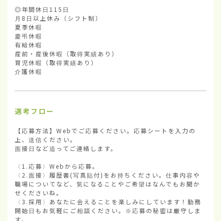
◎年間休日115日

月8日以上休み（シフト制）

夏季休暇

慶弔休暇

有給休暇

産前・産後休暇（取得実績あり）

育児休暇（取得実績あり）

介護休暇
選考フロー
【応募方法】Webでご応募ください。応募シートを入力の
上、送信ください。

面接日など追ってご連絡します。

〈1.応募〉Webから応募。

〈2.面接〉履歴書(写真貼付)をお持ちください。仕事内容や
職場についてなど、気になることやご希望はなんでもお聞か
せくださいね。

〈3.採用〉あなたに会えることを楽しみにしています！勤務
開始日もお気軽にご相談ください。※応募の秘密は厳守しま
す。
