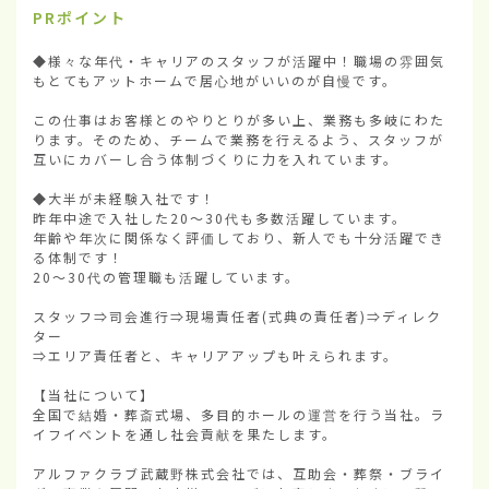
PRポイント
◆様々な年代・キャリアのスタッフが活躍中！職場の雰囲気
もとてもアットホームで居心地がいいのが自慢です。

この仕事はお客様とのやりとりが多い上、業務も多岐にわた
ります。そのため、チームで業務を行えるよう、スタッフが
互いにカバーし合う体制づくりに力を入れています。

◆大半が未経験入社です！

昨年中途で入社した20～30代も多数活躍しています。

年齢や年次に関係なく評価しており、新人でも十分活躍でき
る体制です！

20～30代の管理職も活躍しています。

スタッフ⇒司会進行⇒現場責任者(式典の責任者)⇒ディレク
ター

⇒エリア責任者と、キャリアアップも叶えられます。

【当社について】

全国で結婚・葬斎式場、多目的ホールの運営を行う当社。ラ
イフイベントを通し社会貢献を果たします。

アルファクラブ武蔵野株式会社では、互助会・葬祭・ブライ