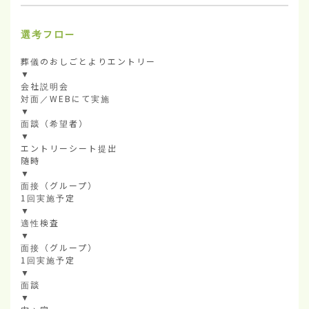
選考フロー
葬儀のおしごとよりエントリー

▼

会社説明会

対面／WEBにて実施

▼

面談（希望者）

▼

エントリーシート提出

随時

▼

面接（グループ）

1回実施予定

▼

適性検査

▼

面接（グループ）

1回実施予定

▼

面談

▼
