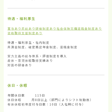
待遇・福利厚生
賞与あり
昇給あり
研修制度あり
社会保険完備
退職金制度あり
資格取得支援制度あり
待遇・福利厚生・社内制度	

共済会制度、確定拠出年金制度、退職金制度

実力主義の給与体系・評価制度を導入

産休・育児休暇取得実績あり

対面の研修あり
休日・休暇
年間休日数        115日

休日休暇        月8日以上（部門によりシフト制勤務）

有休休暇初年度付与日数：10日（入社時に付与）