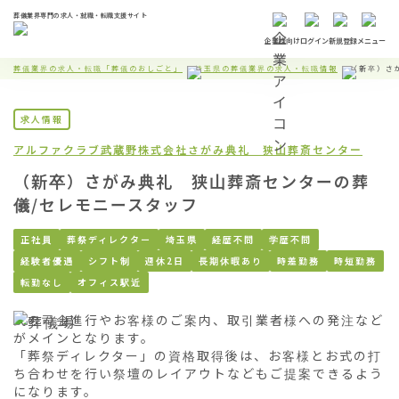
葬儀業界専門の求人・就職・転職支援サイト
企業様向け
ログイン
新規登録
メニュー
葬儀業界の求人・転職「葬儀のおしごと」
埼玉県の葬儀業界の求人・転職情報
（新卒）さ
求人情報
アルファクラブ武蔵野株式会社
さがみ典礼 狭山葬斎センター
（新卒）さがみ典礼 狭山葬斎センターの葬
儀/セレモニースタッフ
正社員
葬祭ディレクター
埼玉県
経歴不問
学歴不問
経験者優遇
シフト制
週休2日
長期休暇あり
時差勤務
時短勤務
転勤なし
オフィス駅近
式の司会進行やお客様のご案内、取引業者様への発注など
がメインとなります。

「葬祭ディレクター」の資格取得後は、お客様とお式の打
ち合わせを行い祭壇のレイアウトなどもご提案できるよう
になります。