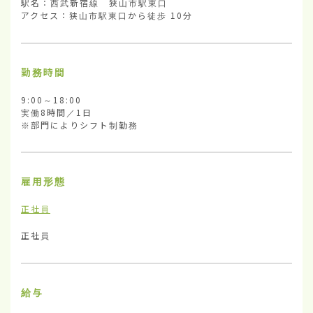
駅名：西武新宿線　狭山市駅東口

アクセス：狭山市駅東口から徒歩 10分
勤務時間
9:00～18:00

実働8時間／1日

※部門によりシフト制勤務
雇用形態
正社員
正社員
給与