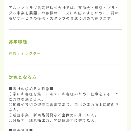
アルファクラブ武蔵野株式会社では、互助会・葬祭・ブライ
ダル事業を展開。お客様のニーズにお応えするために、質の
高いサービスの提供・スタッフの育成に努めて参ります。
募集職種
葬祭ディレクター
対象となる方
■当社の求める人物像■

○常にお客様を第一に考え、お客様のために仕事をすること
に喜びを感じる人。

○知識や技術の習得に貪欲であり、自己の能力向上に前向き
な人。

○新規事業・新商品開発など企画力に秀でた人。

○分析力、課題抽出力、問題解決力に秀でた人。

■選考基準■
