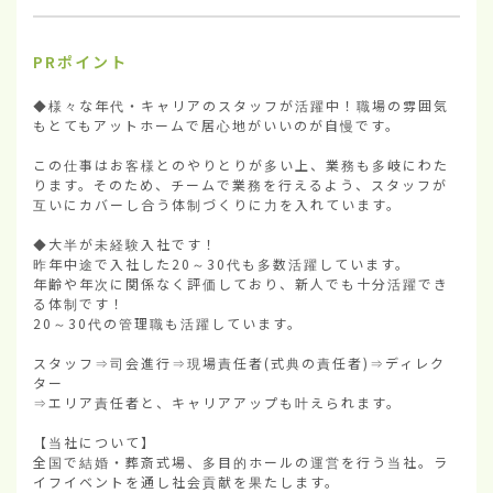
PRポイント
◆様々な年代・キャリアのスタッフが活躍中！職場の雰囲気
もとてもアットホームで居心地がいいのが自慢です。

この仕事はお客様とのやりとりが多い上、業務も多岐にわた
ります。そのため、チームで業務を行えるよう、スタッフが
互いにカバーし合う体制づくりに力を入れています。

◆大半が未経験入社です！

昨年中途で入社した20～30代も多数活躍しています。

年齢や年次に関係なく評価しており、新人でも十分活躍でき
る体制です！

20～30代の管理職も活躍しています。

スタッフ⇒司会進行⇒現場責任者(式典の責任者)⇒ディレク
ター

⇒エリア責任者と、キャリアアップも叶えられます。

【当社について】

全国で結婚・葬斎式場、多目的ホールの運営を行う当社。ラ
イフイベントを通し社会貢献を果たします。
