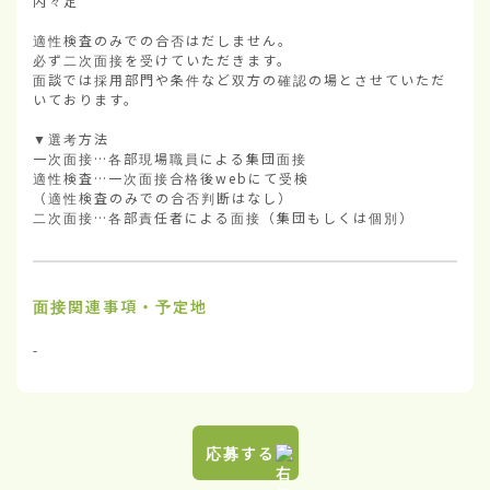
内々定

適性検査のみでの合否はだしません。

必ず二次面接を受けていただきます。

面談では採用部門や条件など双方の確認の場とさせていただ
いております。

▼選考方法        

一次面接…各部現場職員による集団面接

適性検査…一次面接合格後webにて受検

（適性検査のみでの合否判断はなし）

二次面接…各部責任者による面接（集団もしくは個別）
面接関連事項・予定地
-
応募する