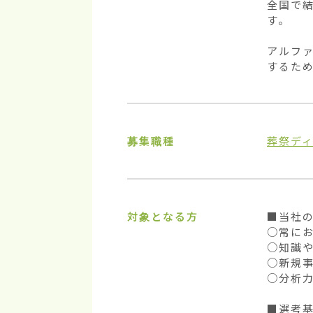
全国で
す。

アルフ
するた
募集職種
葬祭デ
対象となる方
■当社の
○常に
○知識や
○新規事
○分析力
■選考基