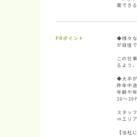
案でき
PRポイント
◆様々
が自慢で
この仕
るよう、
◆大半が
昨年中途
年齢や年
20～3
スタッフ
⇒エリア
【当社に