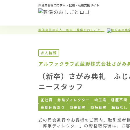
葬儀業界専門の求人・就職・転職支援サイト
葬儀業界の求人・転職「葬儀のおしごと」
埼玉県の葬
求人情報
アルファクラブ武蔵野株式会社
さがみ
（新卒）さがみ典礼 ふじ
ニースタッフ
正社員
葬祭ディレクター
埼玉県
経歴不問
長期休暇あり
時差勤務
時短勤務
転勤なし
式の司会進行やお客様のご案内、取引業者様
「葬祭ディレクター」の資格取得後は、お