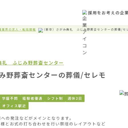
採用をお考えの企
儀業界の求人・転職情報
（新卒）さがみ典礼 ふじみ野葬斎センターの葬儀/セ
典礼 ふじみ野葬斎センター
み野葬斎センターの葬儀/セレモ
学歴不問
経験者優遇
シフト制
週休2日
オフィス駅近
への発注などがメインとなります。

客様とお式の打ち合わせを行い祭壇のレイアウトなど