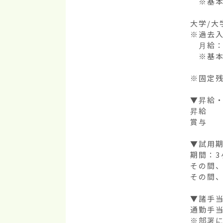
　※基本給
大学/大
※過去入
　月給：
　※基本給
※固定残
▼昇給・
昇給    
賞与    
▼試用期
期間：3
その間、
その間、
▼諸手当
通勤手当
※部署