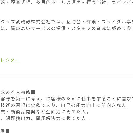
結婚・葬斎式場、多目的ホールの運営を行う当社。ライフイ
ァクラブ武蔵野株式会社では、互助会・葬祭・ブライダル事
めに、質の高いサービスの提供・スタッフの育成に努めて参
ィレクター
求める人物像■

お客様を第一に考え、お客様のために仕事をすることに喜びを
技術の習得に貪欲であり、自己の能力向上に前向きな人。

業・新商品開発など企画力に秀でた人。

、課題抽出力、問題解決力に秀でた人。

準■
