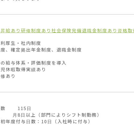
り
昇給あり
研修制度あり
社会保険完備
退職金制度あり
資格取
利厚生・社内制度	

度、確定拠出年金制度、退職金制度

の給与体系・評価制度を導入

児休暇取得実績あり

研修あり
       115日

       月8日以上（部門によりシフト制勤務）

初年度付与日数：10日（入社時に付与）