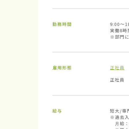
勤務時間
9:00～18
実働8時
※部門
雇用形態
正社員
正社員
給与
短大/専
※過去入
　月給：