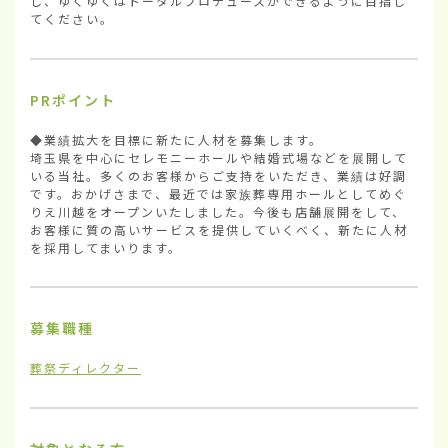
し、ゆくゆくはトータルプロデュースができるように目指し
てください。
PRポイント
◆業績拡大を目標に新たに人材を募集します。

埼玉県を中心にセレモニーホールや結婚式場などを展開して
いる当社。多くのお客様からご支持をいただき、業績は好調
です。おかげさまで、最近では家族葬専用ホールとしてめぐ
りえ川越をオープンいたしました。今後も店舗展開をして、
お客様に質の高いサービスを提供していくべく、新たに人材
を採用してまいります。
募集職種
葬祭ディレクター