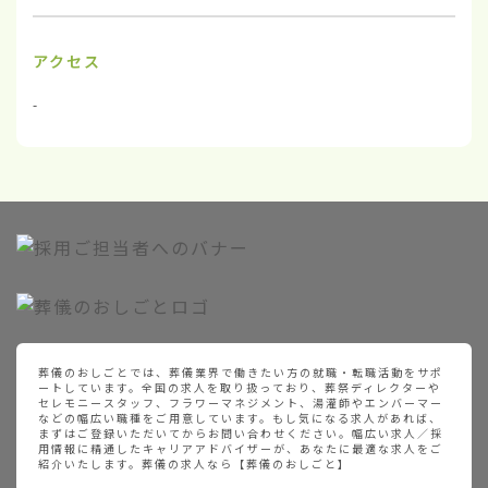
アクセス
-
葬儀のおしごとでは、葬儀業界で働きたい方の就職・転職活動をサポ
ートしています。全国の求人を取り扱っており、葬祭ディレクターや
セレモニースタッフ、フラワーマネジメント、湯灌師やエンバーマー
などの幅広い職種をご用意しています。もし気になる求人があれば、
まずはご登録いただいてからお問い合わせください。幅広い求人／採
用情報に精通したキャリアアドバイザーが、あなたに最適な求人をご
紹介いたします。葬儀の求人なら【葬儀のおしごと】