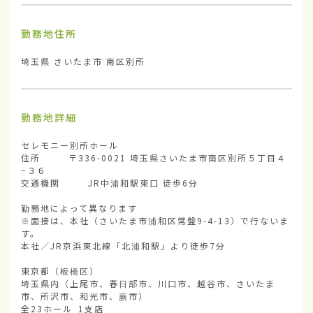
勤務地住所
埼玉県 さいたま市 南区別所
勤務地詳細
セレモニー別所ホール

住所        〒336-0021 埼玉県さいたま市南区別所５丁目４
−３６

交通機関        JR中浦和駅東口 徒歩6分

勤務地によって異なります

※面接は、本社（さいたま市浦和区常盤9-4-13）で行ないま
す。

本社／JR京浜東北線「北浦和駅」より徒歩7分

東京都（板橋区）

埼玉県内（上尾市、春日部市、川口市、越谷市、さいたま
市、所沢市、和光市、蕨市）

全23ホール 1支店
