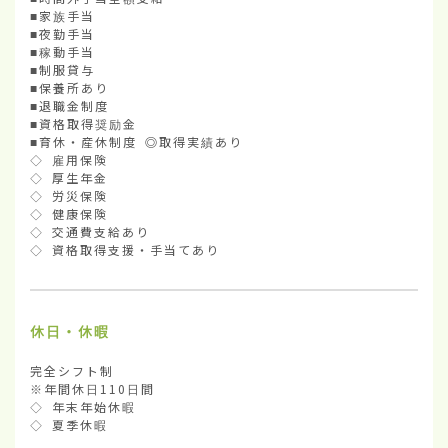
■家族手当

■夜勤手当

■稼動手当

■制服貸与

■保養所あり

■退職金制度

■資格取得奨励金

■育休・産休制度 ◎取得実績あり

◇ 雇用保険

◇ 厚生年金

◇ 労災保険

◇ 健康保険

◇ 交通費支給あり

◇ 資格取得支援・手当てあり
休日・休暇
完全シフト制

※年間休日110日間

◇ 年末年始休暇

◇ 夏季休暇