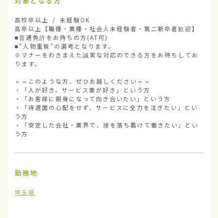
対象となる方
高校卒以上 / 未経験OK

高卒以上【職種・業種・社会人未経験者・第二新卒者歓迎】

■普通免許をお持ちの方(AT可)

■“人物重視”の選考となります。

※マナーをわきまえた誠実な対応のできる方をお待ちしてお
ります。

＝＝このような方、ぜひお越しください＝＝

・「人が好き、サービス業が好き」という方

・「お客様に親身になって向き合いたい」という方

・「待遇面の心配をせず、サービスに全力を注ぎたい」とい
う方

・「安定した会社・業界で、腰を落ち着けて働きたい」とい
う方
勤務地
埼玉県