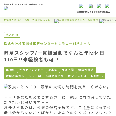
葬儀業界専門の求人・就職・転職支援サイト
企業様向け
ログイン
新規登録
メニュー
葬儀業界の求人・転職「葬儀のおしごと」
埼玉県の葬儀業界の求人・転職情報
葬祭スタッフ
求人情報
株式会社埼玉冠婚葬祭センター
セレモニー別所ホール
葬祭スタッフ/一貫担当制でなんと年間休日
110日!!未経験者も可!!
正社員
葬祭ディレクター
埼玉県
経歴不問
経験者優遇
夜間対応なし
シフト制
長期休暇あり
オフィス駅近
転勤なし
ご家族にとっての、最後の大切な時間を支えてください。

＝＝「あなたを必要とする方」に、親身に向き合っていた
だきたいと思います＝＝

お任せするのは、葬儀の運営全般です。ご遺族にとって葬
儀は分からないことばかり。あなたの気くばりとノウハウ