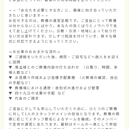
＝＝「あなたを必要とする方」に、親身に向き合っていただ
きたいと思います＝＝

お任せするのは、葬儀の運営全般です。ご遺族にとって葬儀
は分からないことばかり。あなたの気くばりとノウハウで支
えて差し上げてください。宗教・宗派・地域によって執り行
ない方は変わります。少しずつ知識を付けていき、様々な様
式に対応できるようになってください。

≪お仕事のおおまかな流れ≫

▼ ご連絡をいただいた後、病院・ご自宅などへ故人をお迎え
に訪問

▼ 喪主様とのご葬儀内容の打ち合わせ （日取り、時間、来
場人数など）

▼ お見積り作成および各種手配業務 （火葬場の確認、僧侶
の手配など）

▼ 葬儀場における通夜・告別式の進行および管理

▼ 四十九日の法要の手配 など

▼ 代金のご請求

ご遺族に少しでも安心していただくために、ひとつのご葬儀
に対して1人のスタッフがメインの担当となります。葬儀の規
模に応じてスタッフ数名によるチームを編成。そのメンバー
で全体の運営にあたります。最初はチームの一員として参加